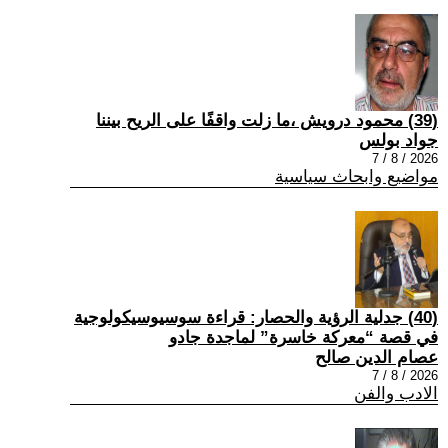
(39) محمود درويش ،ما زلت واقفًا على الريح بيننا
جواد بولس
2026 / 8 / 7
مواضيع وابحاث سياسية
(40) جدلية الرؤية والحصار: قراءة سوسيوسيكولوجية
في قصة “معركة خاسرة” لماجدة جادو
عصام الدين صالح
2026 / 8 / 7
الادب والفن