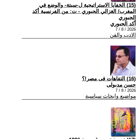
(15) الخفايا الاستراتيجية ل-سبتة- والوضع في
المغرب/ الغزالي الجبوري - ت: من الفرنسية أكد
الجبوري
أكد الجبوري
2026 / 8 / 7
الادب والفن
(16) التفاهات فى مصر!؟
حسن مدبولى
2026 / 8 / 7
مواضيع وابحاث سياسية