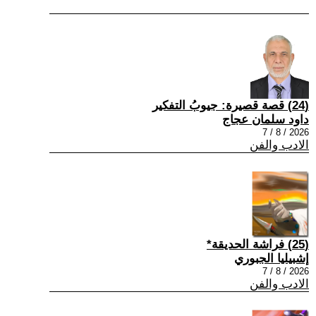
(24) قصة قصيرة: جيوبُ التفكير
داود سلمان عجاج
2026 / 8 / 7
الادب والفن
(25) فراشة الحديقة*
إشبيليا الجبوري
2026 / 8 / 7
الادب والفن