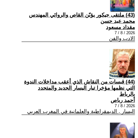
(43) ملتقى جيكور يؤبّن القاص والروائي المهندس
محمد عبد حسن
مقداد مسعود
2026 / 8 / 7
الادب والفن
(44) قبسات من النقاش الذي أعقب مداخلات الندوة
التي نظمها مؤخرا تيار اليسار الجديد والمتجدد
بالرباط
أحمد رباص
2026 / 8 / 7
اليسار , الديمقراطية والعلمانية في المغرب العربي