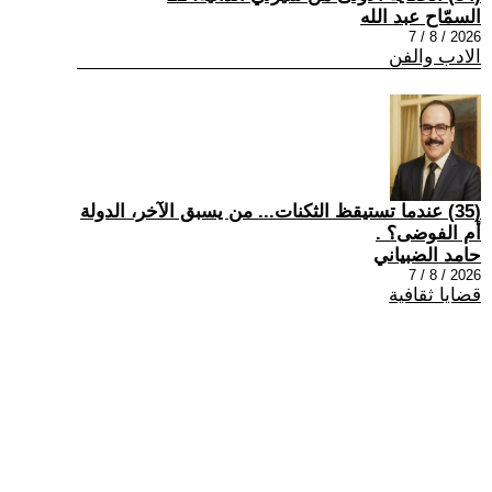
السمّاح عبد الله
2026 / 8 / 7
الادب والفن
(35) عندما تستيقظ الثكنات... من يسبق الآخر، الدولة
أم الفوضى؟ .
حامد الضبياني
2026 / 8 / 7
قضايا ثقافية