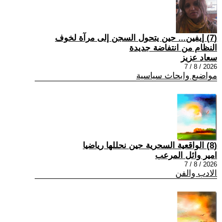
(7) إيفين... حين يتحول السجن إلى مرآة لخوف
النظام من انتفاضة جديدة
سعاد عزيز
2026 / 8 / 7
مواضيع وابحاث سياسية
(8) الواقعية السحرية حين نحللها رياضيا
امير وائل المرعب
2026 / 8 / 7
الادب والفن