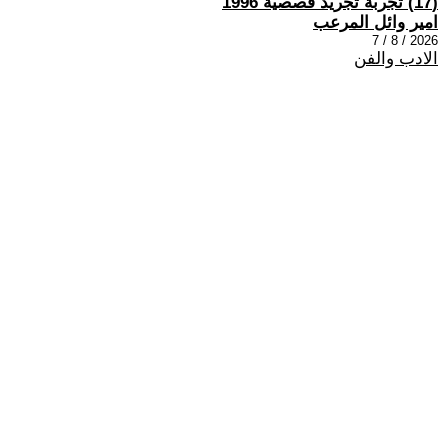
(17) تجربة تجريد قصصية 1996
امير وائل المرعب
2026 / 8 / 7
الادب والفن