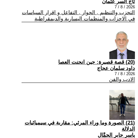
تاج السر عثمان
2026 / 8 / 7
التحزب والتنظيم , الحوار , التفاعل و اقرار السياسات
في الاحزاب والمنظمات اليسارية والديمقراطية
(20) قصة قصيرة: حين انحنت العصا
داود سلمان عجاج
2026 / 8 / 7
الادب والفن
(21) الصورة وما وراء المرئي: مقاربة في سيميائيات
الدلالة
ياسر جابر الجمَّال