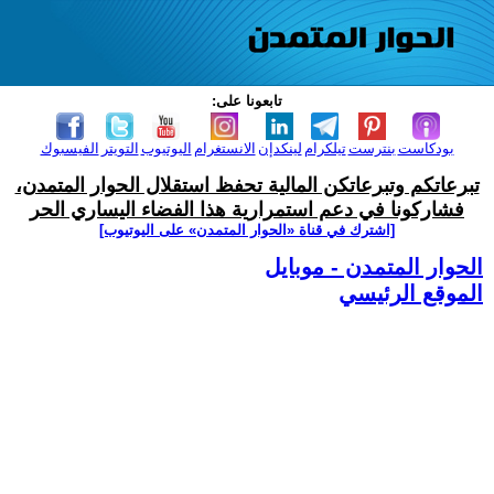
تابعونا على:
بودكاست
بنترست
تيلكرام
لينكدإن
الانستغرام
اليوتيوب
التويتر
الفيسبوك
تبرعاتكم وتبرعاتكن المالية تحفظ استقلال الحوار المتمدن،
فشاركونا في دعم استمرارية هذا الفضاء اليساري الحر
[اشترك في قناة ‫«الحوار المتمدن» على اليوتيوب]
الحوار المتمدن - موبايل
الموقع الرئيسي