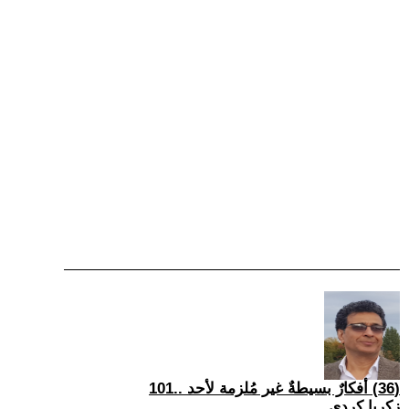
(36) أفكارٌ بسيطةٌ غير مُلزمة لأحد ..101
زكريا كردي