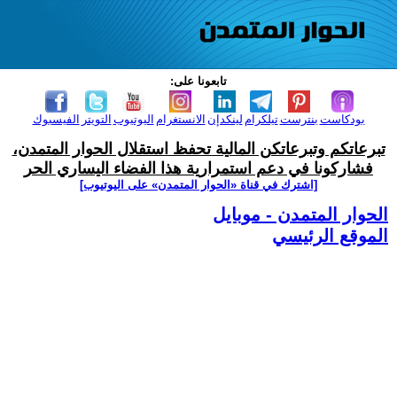
تابعونا على:
بودكاست
بنترست
تيلكرام
لينكدإن
الانستغرام
اليوتيوب
التويتر
الفيسبوك
تبرعاتكم وتبرعاتكن المالية تحفظ استقلال الحوار المتمدن،
فشاركونا في دعم استمرارية هذا الفضاء اليساري الحر
[اشترك في قناة ‫«الحوار المتمدن» على اليوتيوب]
الحوار المتمدن - موبايل
الموقع الرئيسي