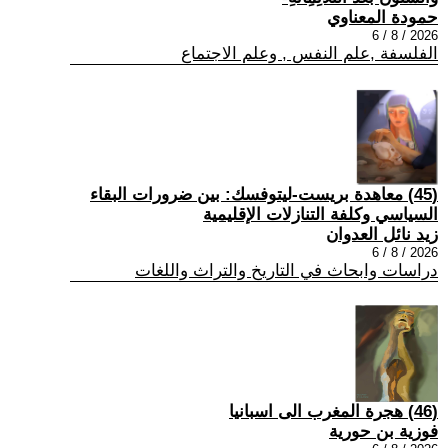
حمودة المعناوي
2026 / 8 / 6
الفلسفة ,علم النفس , وعلم الاجتماع
(45) معاهدة بريست-ليتوفسك: بين ضرورات البقاء
السياسي وكلفة التنازلات الإقليمية
زيد نائل العدوان
2026 / 8 / 6
دراسات وابحاث في التاريخ والتراث واللغات
(46) هجرة المغرب الى اسبانيا
فوزية بن حورية