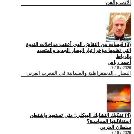
الادب والفن
(3) قبسات من النقاش الذي أعقب مداخلات الندوة
التي نظمها مؤخرا تيار اليسار الجديد والمتجدد
بالرباط
أحمد رباص
2026 / 8 / 7
اليسار , الديمقراطية والعلمانية في المغرب العربي
(4) تفكيك التشابك الهيكلي: متى تستعيد واشنطن
استقلاليتها السياسية؟
سلطان الحربي
2026 / 8 / 7