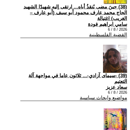
(38) حينَ مضى يُنقذُ أباه... ارتقى إليه شهيدًا الشهيد
الحاج محمد عارف محمود أبو سيف (أبو عارف –
الغريب) اغتيالة
سامي ابراهيم فودة
2026 / 8 / 6
القضية الفلسطينية
(39) -سيمای آزادي-... ثلاثون عاما في مواجهة آلة
التعتيم
سعاد عزيز
2026 / 8 / 6
مواضيع وابحاث سياسية