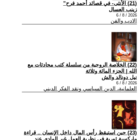
(21) الأنثى- في قصائد أحمد فرح”
زينب العسال
2026 / 8 / 6
الادب والفن
(22) الخلاصة الروحية من سلسلة كتب محادثات مع
الله | الجزء المائة وثلاثة
نيل دونالد والش
2026 / 8 / 6
العلمانية، الدين السياسي ونقد الفكر الديني
(23) حين استيقظ رأس المال داخل الإنسان .. قراءة
ماركسية ثورية في نظرية العمل غير المادي عند