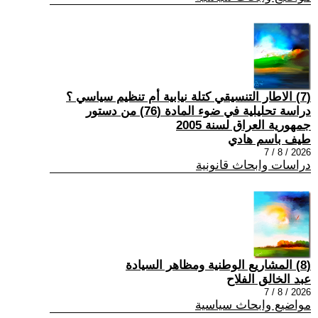
(7) الاطار التنسيقي كتلة نيابية أم تنظيم سياسي ؟
دراسة تحليلية في ضوء المادة (76) من دستور
جمهورية العراق لسنة 2005
طيف باسم هادي
2026 / 8 / 7
دراسات وابحاث قانونية
(8) المشاريع الوطنية ومظاهر السيادة
عبد الخالق الفلاح
2026 / 8 / 7
مواضيع وابحاث سياسية