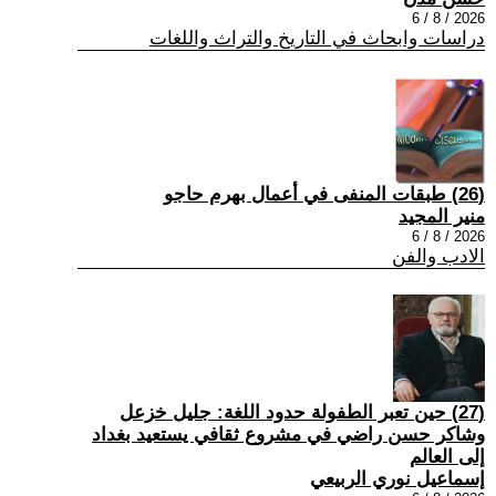
2026 / 8 / 6
دراسات وابحاث في التاريخ والتراث واللغات
(26) طبقات المنفى في أعمال بهرم حاجو
منير المجيد
2026 / 8 / 6
الادب والفن
(27) حين تعبر الطفولة حدود اللغة: جليل خزعل
وشاكر حسن راضي في مشروع ثقافي يستعيد بغداد
إلى العالم
إسماعيل نوري الربيعي