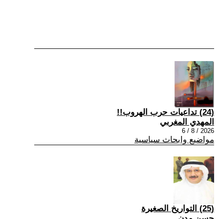
(24) تداعيات حرب الهروب!!
المهدي المغربي
2026 / 8 / 6
مواضيع وابحاث سياسية
(25) التواريخ الصغيرة
حسن مدن