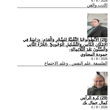
2026 / 8 / 6
الادب والفن
(28) الْأَنْطُولُوجْيَا التِّقْنِيَّةُ لِلسِّحْرِ وَالْعَدَمِ: دِرَاسَةٌ فِي
الْإِمْكَانِ الْكَامِنِ وَالتَّشْكِيلِ الْوُجُودِيِّ -الجُزْءُ الثَّانِي
وَالسِّتُّونَ بَعْدَ الثَّلَاثِمِائَةِ-
حمودة المعناوي
2026 / 8 / 6
الفلسفة ,علم النفس , وعلم الاجتماع
(29) كرة الرأس
كمال جمال بك
2026 / 8 / 6