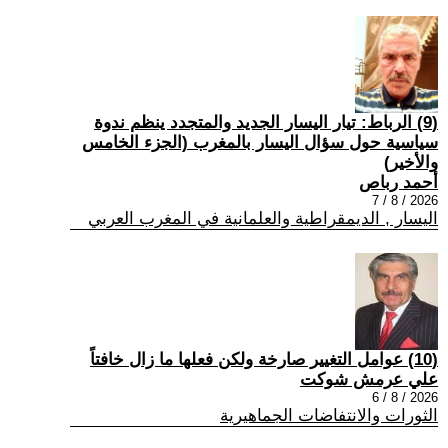
(9) الرباط: تيار اليسار الجديد والمتجدد ينظم ندوة
سياسية حول سؤال اليسار بالمغرب (الجزء الخامس
والأخير)
أحمد رباص
2026 / 8 / 7
اليسار , الديمقراطية والعلمانية في المغرب العربي
(10) عوامل التغيير صارخة ولكن فعلها ما زال خافتاً
علي عرمش شوكت
2026 / 8 / 6
الثورات والانتفاضات الجماهيرية