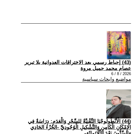
(43) إحباط رسمي بعد الاختراقات العدوانية بلا تبرير
عصام محمد جميل مروة
2026 / 8 / 6
مواضيع وابحاث سياسية
(44) الْأَنْطُولُوجْيَا التِّقْنِيَّةُ لِلسِّحْرِ وَالْعَدَمِ: دِرَاسَةٌ فِي
الْإِمْكَانِ الْكَامِنِ وَالتَّشْكِيلِ الْوُجُودِيِّ -الجُزْءُ الحَادِي
وَالسِّتُّونَ بَعْدَ الثَّلَاثِمِائَةِ-