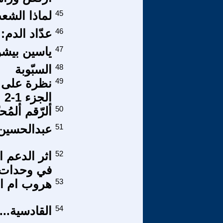
45
لماذا الشع
46
عدّاد الدم:
47
ياسين بيشو
48
السبّوبة
49
نظرة على ا
الجزء 1-2
50
ألرّقم ألمُ
51
عبدالحسين 
52
اثر الدعم 
في وحدات إد
53
هروب ام اف
54
القادسية..