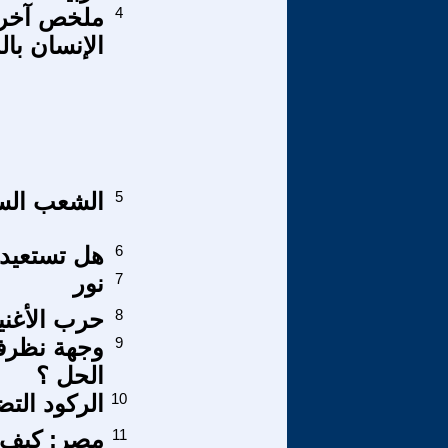
4
ملخص آخر 
الإنسان با
5
الشعب السو
6
هل تستعيد ا
7
نور
8
حرب الأغنيا
9
وجهة نظرفي
الحل ؟
10
الركود الت
11
مصر: كيف 