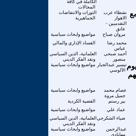
الكاملة في كافة
المجالات
مع
نشطاء عرب
الثورات والانتفاضات
الاهواز
الجماهيرية
التقدميين -
عاتق
مروان صباح
مواضيع وابحاث سياسية
محمد رضا
الفساد الإداري والمالي
عباس
أحمد صبحى
العلمانية، الدين السياسي
منصور
ونقد الفكر الديني
يوم
تيسير عبدالجبار
مواضيع وابحاث سياسية
الآلوسي
هم
عصام محمد
مواضيع وابحاث سياسية
جميل مروة
بير رستم
القضية الكردية
عماد علي
مواضيع وابحاث سياسية
ضياء الشكرجي
العلمانية، الدين السياسي
ونقد الفكر الديني
عبدالرحمن
مواضيع وابحاث سياسية
مهابادي