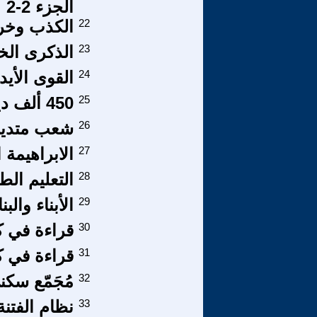
الجزء 2-2
22
الكذب وخر
23
الذكرى الخ
24
القوى الأيدل
25
450 ألف دينار... حدُّ أدنى للأجر يسهم بفقر القوى العاملة
26
شعب متدين
27
الابراهيمة ا
28
التعليم الط
29
الأبناء وال
30
قراءة في كت
31
قراءة في ك
32
مُجَمّع سك
33
نظام الفتنة