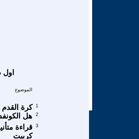
اول ص
الموضوع
1
كرة القدم 
2
هل الكونفدر
3
قراءة متأني
کربیت