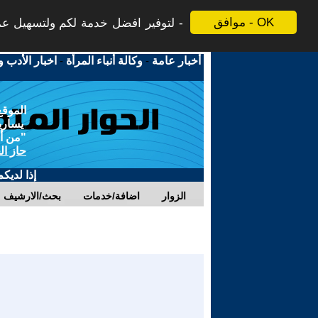
موافق - OK
لتوفير افضل خدمة لكم ولتسهيل عملي
أخبار عامة
-
وكالة أنباء المرأة
-
اخبار الأدب و
الموقع
يسارية
"من أج
حاز ال
إذا لديك
الزوار
اضافة/خدمات
بحث/الارشيف