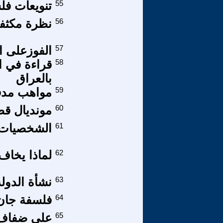
55
تنويعات فل
56
نظرة مكثفة
57
الفوزعلى ا
58
قراءة في ال
بالعراق
59
مواهب مدف
60
مونديال قطر 2022 .. والدعوة 
61
الشخصيات 
62
لماذا يخاف
63
نشأة الدولة ا
64
فلسفة جان-
65
على ضفاف ذك