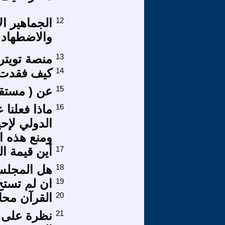
12
الجماهير ال
والاضطهاد
13
منصة تويتر
14
كيف فقدت ب
15
عن ( مستقبل
16
ماذا فعلنا 
الدولي لإحي
ومنع هذه ا
17
أين قيمة ال
18
هل المجلس 
19
ان لم تستح
20
القرآن محاول
21
نظرة على ا