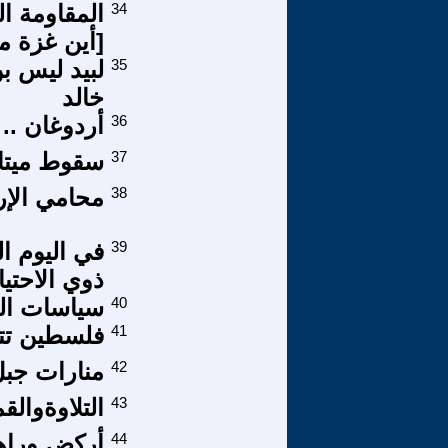
34
المقاومة ال
[أين غزة م
35
لبيد ليس بن
خالد
36
أردوغان .. 
37
سقوط ميتا
38
محامي الإر
39
في اليوم ا
ذوي الاحتي
40
سياسات ال
41
فلسطين تت
42
منارات جبل 
43
التلاوةوالق
44
أركض وراه