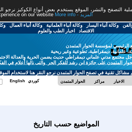
ة التصفح والنشر، الموقع يستخدم بعض أنواع الكوكيز نرجو النق
More info - المزيد
experience on our website
الفن
-
وكالة أنباء اليسار
-
وكالة أنباء العلمانية
-
وكالة أنباء العمال
-
وكا
الاقتصاد
-
اخبار الطب والعلوم
 الرئيسي لمؤسسة الحوار المتمدن
، علمانية، ديمقراطية، تطوعية وغير ربحية
ل مجتمع مدني علماني ديمقراطي حديث يضمن الحرية والعدالة الاجتم
حوار المتمدن على جائزة ابن رشد للفكر الحر والتى نالها أعلام في الفك
م مشاكل تقنية في تصفح الحوار المتمدن نرجو النقر هنا لاستخدام الموقع
كوردي
English
الاخبار
مراكز
الحوار المتمدن
المواضيع حسب التاريخ