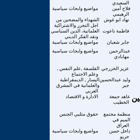
السعيدي
فلاح أمين
مواضيع وابحاث سياسية
الرهيمي
نهاد ابو غوش
الشهداء والمضحين من
اجل التحرر والاشتراكية
فاطمة ناعوت
العلمانية، الدين السياسي
ونقد الفكر الديني
جابر شعبان
مواضيع وابحاث سياسية
عبدالرحمن
مواضيع وابحاث سياسية
مهابادي
عزيز الخزرجي
الفلسفة ,علم النفس ,
وعلم الاجتماع
وليد عبدالحسين
اليسار , الديمقراطية
جبر
والعلمانية في المشرق
العربي
ين
عاهد جمعة
الادارة و الاقتصاد
الخطيب
منظمة مجتمع
حقوق مثليي الجنس
الميم في
العراق
داخل حسن
مواضيع وابحاث سياسية
جريو