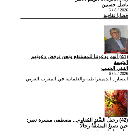
ناضل حسنين
2026 / 8 / 6
قضايا ثقافية
(41) انهم يدعوننا للمستنقع ونحن نرفض دعوتهم
البئيسة
التيتي الحبيب
2026 / 8 / 6
اليسار , الديمقراطية والعلمانية في المغرب العربي
(42) رحيلُ السَّندِ المُقاوم... مصطفى ميسرة نصر:
حين تصنعُ المشقَّةُ رجالًا