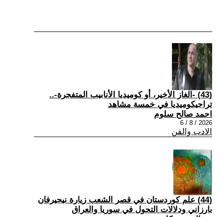
(43) -الغاز الأخير، أو كوميديا الأنابيب المتفجرة-..
تراجيكوميديا في خمسة مشاهد
احمد صالح سلوم
2026 / 8 / 6
الادب والفن
(44) علم كوردستان في قصر الشعب زيارة نيجيرفان
بارزاني ودلالات التحول في سوريا والعراق