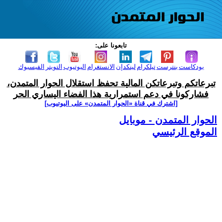
تابعونا على:
بودكاست
بنترست
تيلكرام
لينكدإن
الانستغرام
اليوتيوب
التويتر
الفيسبوك
تبرعاتكم وتبرعاتكن المالية تحفظ استقلال الحوار المتمدن،
فشاركونا في دعم استمرارية هذا الفضاء اليساري الحر
[اشترك في قناة ‫«الحوار المتمدن» على اليوتيوب]
الحوار المتمدن - موبايل
الموقع الرئيسي