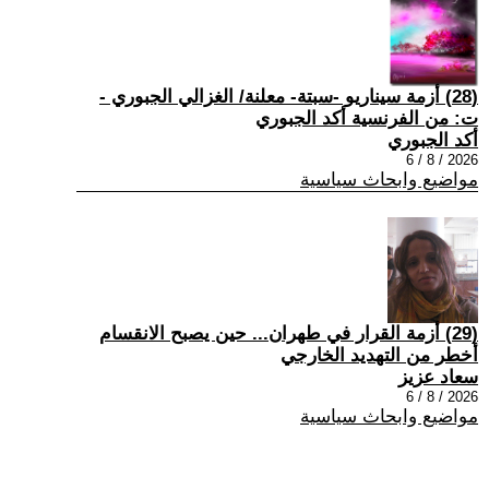
(28) أزمة سيناريو -سبتة- معلنة/ الغزالي الجبوري -
ت: من الفرنسية أكد الجبوري
أكد الجبوري
2026 / 8 / 6
مواضيع وابحاث سياسية
(29) أزمة القرار في طهران... حين يصبح الانقسام
أخطر من التهديد الخارجي
سعاد عزيز
2026 / 8 / 6
مواضيع وابحاث سياسية