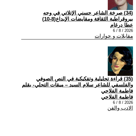
(34) صرخة الشاعر حسني الإتلاتي في وجه
بيروقراطية الثقافة ومقايضات الإبداع(8-10)
عطا درغام
2026 / 8 / 6
مقابلات و حوارات
(35) قراءة تحليلية وتفكيكية في النص الصوفي
والفلسفي للشاعر سلام السيد – ميقات التجلي- بقلم
فاطمة الفلاحي
فاطمة الفلاحي
2026 / 8 / 6
الادب والفن