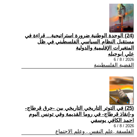
(24) الوحدة الوطنية ضرورة استراتيجية... قراءة في
مستقبل النظام السياسي الفلسطيني في ظل
المتغيرات الإقليمية والدولية
علي ابوحبله
2026 / 8 / 6
القضية الفلسطينية
(25) في التوتر التاريخي التاريخي بين -حرق قرطاج-
و-إنقاذ قرطاج- في روما القديمة وفي تونس اليوم
احمد الكافي يوسفي
2026 / 8 / 6
الفلسفة ,علم النفس , وعلم الاجتماع