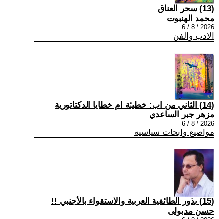
(13) سحر العناق
محمد الهنبوت
2026 / 8 / 6
الادب والفن
(14) الثاني من اب: خطيئة ام خطايا الدكتاتورية
مزهر جبر الساعدي
2026 / 8 / 6
مواضيع وابحاث سياسية
(15) بذور الطائفية العربية والاستقواء بالأجنبي !!
حسن مدبولى