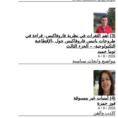
(3) أهم الثغرات في نظرية فاروفاكيس- قراءة في
طروحات يانيس فاروفاكيس حول -الإقطاعية
التكنولوجية- – الجزء الثالث
توما حميد
2026 / 8 / 6
مواضيع وابحاث سياسية
(4) أمنيات غير مسبوقة
فوز حمزة
2026 / 8 / 6
الادب والفن