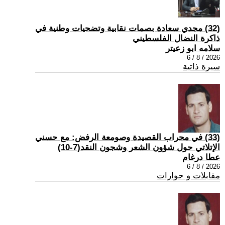
(32) مجدي سعادة بصمات نقابية وتضحيات وطنية في
ذاكرة النضال الفلسطيني
سلامه ابو زعيتر
2026 / 8 / 6
سيرة ذاتية
(33) في محراب القصيدة وصومعة الرفض: مع حسني
الإتلاتي حول شؤون الشعر وشجون النقد(7-10)
عطا درغام
2026 / 8 / 6
مقابلات و حوارات