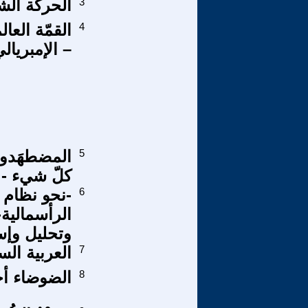
3
الحركة الش
4
– الإمبريال
5
المضطهَدون
كلّ شيء - ي
6
-نحو نظام 
الرأسمالية-
وتحليل وإس
7
العربية ال
8
الضوضاء أح