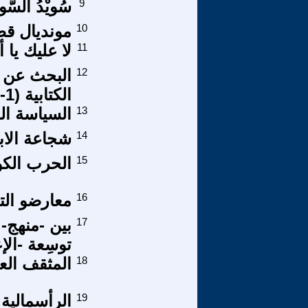
9
سُويْدُ السُّ
10
مونديال قط
11
لا عليك يا 
12
البحث عن إ
الكتابية (1-2)
13
السياسة ال
14
شجاعة الاب
15
الحرب الكو
16
معارضو الت
17
بين -منهج-
توسِعة -الإ
18
المثقف الع
19
الرأسمالية