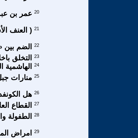
20
عمر بن عبد 
21
( العنف ال
22
الضم بين «
23
التخلق باخل
24
الهاشمية ال
25
منارات جبل 
26
هل الكونفدر
27
القطاع الع
28
الطفولة وا
29
امراض المج