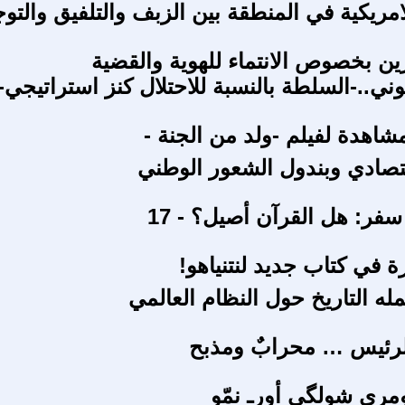
امريكية في المنطقة بين الزبف والتلفيق والت
ين بخصوص الانتماء للهوية والقضية
ني..-السلطة بالنسبة للاحتلال كنز استراتيجي-
شاهدة لفيلم -ولد من الجنة -
قتصادي وبندول الشعور الوطني
فر: هل القرآن أصيل؟ - 17
ة في كتاب جديد لنتنياهو!
مله التاريخ حول النظام العالمي
الرئيس … محرابٌ ومذبح
مري شولگي أورـ نمّو