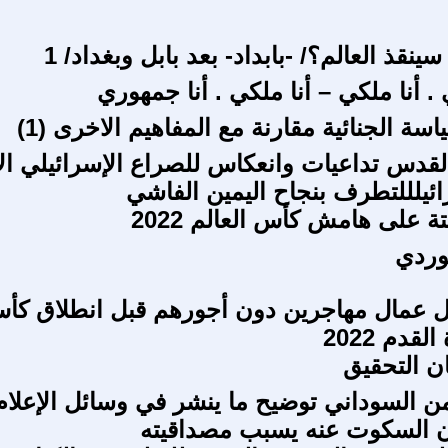
ينقذ العالم؟/ -بابداد- بعد بابل وبغداد/ 1
. أنا ملكي – أنا ملكي . أنا جمهوري
سة الجنائية مقارنة مع المفاهيم الاخرى (1)
لقدس تداعيات وانعكاس للصراع الإسرائيلي الإ
ئيلللتطرف بنجاح اليمين الفاشي
 على هامش كأس العالم 2022
كُوردي
ل عمال مهاجرين دون أجورهم قبل انطلاق كأ
لقدم 2022
ان التحقيق
 السوداني توضيح ما ينشر في وسائل الإعلام
أن السكوت عنه يسبب مصداقيته