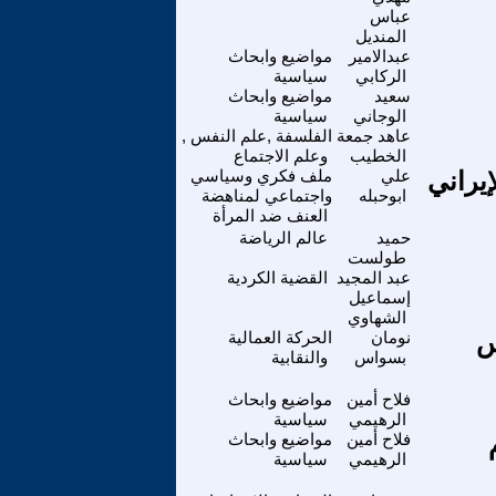
عباس
المنديل
عبدالامير
مواضيع وابحاث
الركابي
سياسية
سعيد
مواضيع وابحاث
الوجاني
سياسية
عاهد جمعة
الفلسفة ,علم النفس ,
الخطيب
وعلم الاجتماع
يراني
علي
ملف فكري وسياسي
ابوحبله
واجتماعي لمناهضة
العنف ضد المرأة
حميد
عالم الرياضة
طولست
عبد المجيد
القضية الكردية
إسماعيل
الشهاوي
س
نومان
الحركة العمالية
بسواس
والنقابية
فلاح أمين
مواضيع وابحاث
الرهيمي
سياسية
فلاح أمين
مواضيع وابحاث
الرهيمي
سياسية