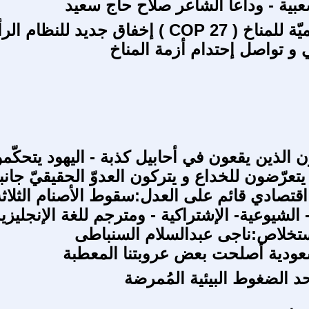
عبية - وداعاً الشاعر صلاح حاج سعيد
القمّة العالميّة للمناخ ( COP 27 ) إخفاق جديد لل
ي و تواصل إحتدام أزمة المناخ
 الذين يقعون في أحابيل كذبة - اليهود يتحكّ
تعرّضون للخداع و يتركون العدوّ الحقيقيّ جانبا
اقتصادي قائم على العدل:سقوط الأصنام الثلاثة
 الشيوعية- الإشتراكية - ومترجم للغة الإنجليزي
تخلاص:ناجى عبدالسلام السنباطى
سعودية أصلحت بعض عروبتنا المعطبة
د الضغوط البيئية المُمرضة