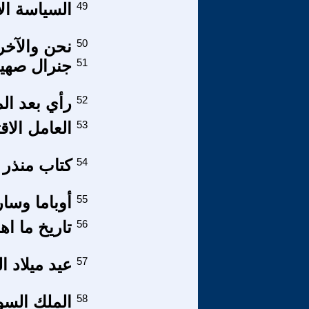
49
السياسة ال
50
نحن والآخر
51
جنرال صهيو
52
رأي بعد الم
53
العامل الا
54
كتاب منذر س
55
أوباما وسار
56
تاريخ ما اه
57
عيد ميلاد 
58
الملك السو