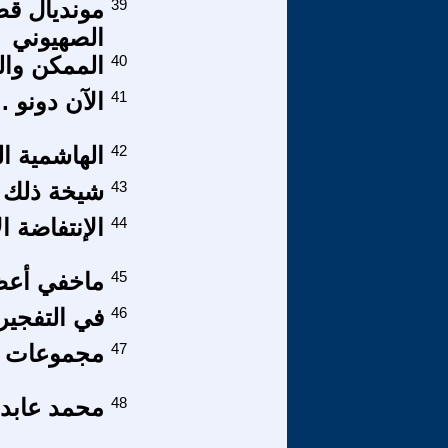
39
مونديال قط
الصهيوني
40
الممكن وال
41
الآن دونو .
42
الهاشمية ال
43
شيخة ذلك ا
44
الإنتفاضة ا
45
ماخفي أعظ
46
في التفجير
47
مجموعات ال
48
محمد عابد 