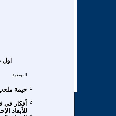
اول ص
الموضوع
1
خيمة ملعب
2
أفكار في ف
للأبعاد الإ