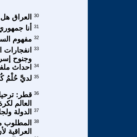
30
العراق هل س
31
أنا جمهوري 
32
مفهوم السيا
33
انفجارات ا
وجنوح إسرا
34
احداث ملفتة
35
لديَّ حُلْمُ 
36
قطر: ترحي
العالم لكرة ا
37
الدولة ولج
38
المطلوب من
العراقية ل