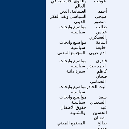
غويلب
والقوى الانسانية في
العالم
أحمد
العلمانية، الدين
صبحى
السياسي ونقد الفكر
منصور
الديني
طالب
مواضيع وابحاث
عباس
سياسية
العسكري
أسامة
مواضيع وابحاث
خليفة
سياسية
ادم عربي
المجتمع المدني
قادري
مواضيع وابحاث
أحمد حيدر
سياسية
كاظم
سيرة ذاتية
فنجان
الحمامي
ليث الجادر
مواضيع وابحاث
سياسية
سعد
مواضيع وابحاث
السعيدي
سياسية
عبد
حقوق الاطفال
الحسين
والشبيبة
شعبان
صالح
المجتمع المدني
مهدي