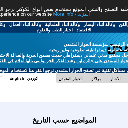
ة التصفح والنشر، الموقع يستخدم بعض أنواع الكوكيز نرجو النق
More info - المزيد
experience on our website
الفن
-
وكالة أنباء اليسار
-
وكالة أنباء العلمانية
-
وكالة أنباء العمال
-
وكا
الاقتصاد
-
اخبار الطب والعلوم
 الرئيسي لمؤسسة الحوار المتمدن
، علمانية، ديمقراطية، تطوعية وغير ربحية
ل مجتمع مدني علماني ديمقراطي حديث يضمن الحرية والعدالة الاجتم
حوار المتمدن على جائزة ابن رشد للفكر الحر والتى نالها أعلام في الفك
م مشاكل تقنية في تصفح الحوار المتمدن نرجو النقر هنا لاستخدام الموقع
كوردي
English
الاخبار
مراكز
الحوار المتمدن
المواضيع حسب التاريخ