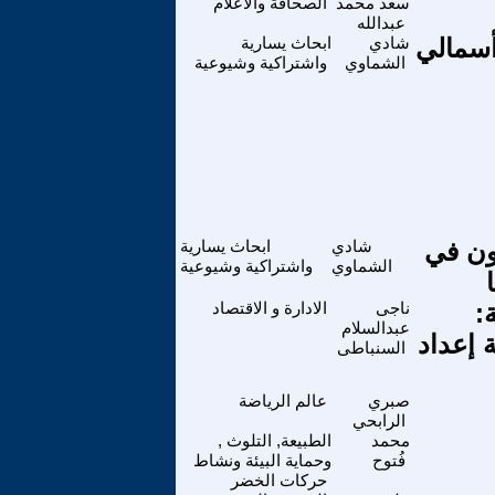
سعد محمد
الصحافة والاعلام
عبدالله
نظام الرأسمالي
شادي
ابحاث يسارية
الشماوي
واشتراكية وشيوعية
مون في
شادي
ابحاث يسارية
الشماوي
واشتراكية وشيوعية
:
ناجى
الادارة و الاقتصاد
عبدالسلام
ة إعداد
السنباطى
صبري
عالم الرياضة
الرابحي
محمد
الطبيعة, التلوث ,
فُتوح
وحماية البيئة ونشاط
حركات الخضر