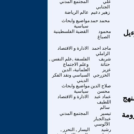
علي
المجتمع المدني
الجنابي
زهير دعيم
عالم الرياضة
محمد حمد
مواضيع وابحاث
سياسية
ءيل
محمود
القضية الفلسطينية
الصباغ
ماجد احمد
الادارة و الاقتصاد
الزاملي
شريف
الفلسفة ,علم النفس ,
حتاتة
وعلم الاجتماع
عزيز
العلمانية، الدين
الخزرجي
السياسي ونقد الفكر
الديني
صلاح الدين
مواضيع وابحاث
محسن
سياسية
نهج
عماد عبد
الادارة و الاقتصاد
اللطيف
سالم
ومة
تيسير
المجتمع المدني
عبدالجبار
الآلوسي
رشيد
اليسار , التحرر ,