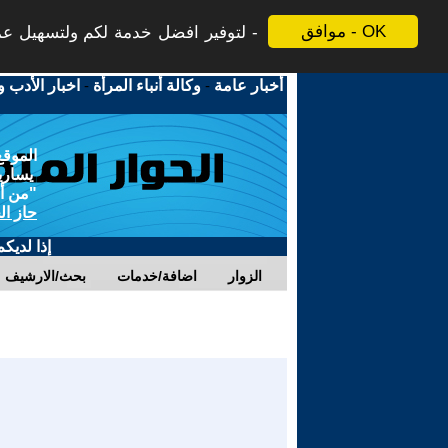
موافق - OK
لتوفير افضل خدمة لكم ولتسهيل عملي
أخبار عامة
-
وكالة أنباء المرأة
-
اخبار الأدب و
الموقع
يسارية
"من أج
حاز ال
إذا لديك
الزوار
اضافة/خدمات
بحث/الارشيف