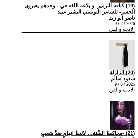
(19) كثافة الترميز..و بلاغة اللغة في - وحدهم يعبرون
الجسر- للشاعر التونسي البشير عبيد
ناصر ابو زيد
2026 / 8 / 9
الادب والفن
(20) الزلزلة
سعود سالم
2026 / 8 / 9
الادب والفن
(21) -محاكمةُ السَّنة… لائحةُ اتهامٍ ضدَّ شعبٍ