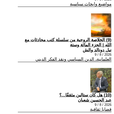
مواضيع وابحاث سياسية
(9) الخلاصة الروحية من سلسلة كتب محادثات مع
الله | الجزء المائة وستة
نيل دونالد والش
2026 / 8 / 9
العلمانية، الدين السياسي ونقد الفكر الديني
(10) هل كان ستالين مثقفًا...؟
عبد الحسين شعبان
2026 / 8 / 9
قضايا ثقافية