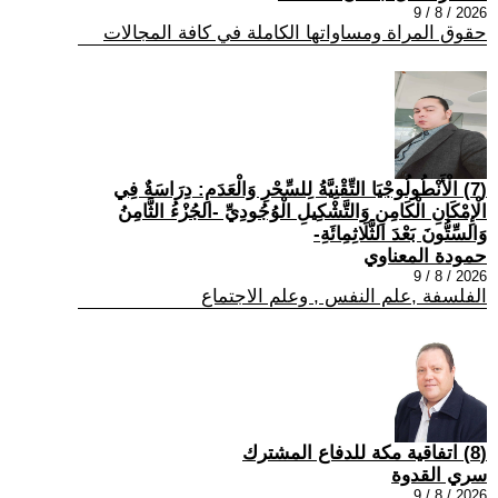
2026 / 8 / 9
حقوق المراة ومساواتها الكاملة في كافة المجالات
(7) الْأَنْطُولُوجْيَا التِّقْنِيَّةُ لِلسِّحْرِ وَالْعَدَمِ: دِرَاسَةٌ فِي
الْإِمْكَانِ الْكَامِنِ وَالتَّشْكِيلِ الْوُجُودِيِّ -الجُزْءُ الثَّامِنُ
وَالسِّتُّونَ بَعْدَ الثَّلَاثِمِائَةِ-
حمودة المعناوي
2026 / 8 / 9
الفلسفة ,علم النفس , وعلم الاجتماع
(8) اتفاقية مكة للدفاع المشترك
سري القدوة
2026 / 8 / 9