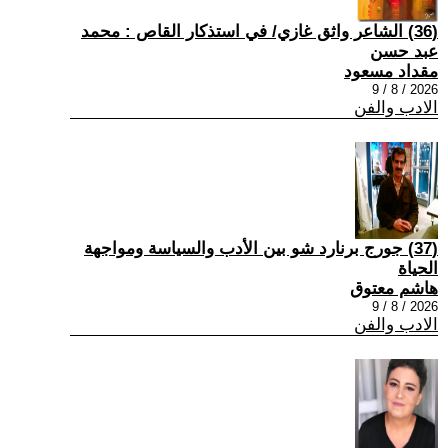
(36) الشاعر واثق غازي/ في استذكار القاص : محمد
عبد حسن
مقداد مسعود
2026 / 8 / 9
الادب والفن
(37) جورج برنارد شو بين الأدب والسياسة ومواجهة
الحياة
هاشم معتوق
2026 / 8 / 9
الادب والفن