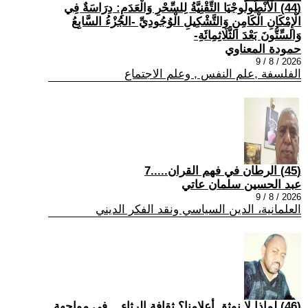
(44) الْأَنْطُولُوجْيَا التِّقْنِيَّةُ لِلسِّحْرِ وَالْعَدَمِ: دِرَاسَةٌ فِي
الْإِمْكَانِ الْكَامِنِ وَالتَّشْكِيلِ الْوُجُودِيِّ -الجُزْءُ السَّابِعُ
وَالسِّتُّونَ بَعْدَ الثَّلَاثِمِائَةِ-
حمودة المعناوي
2026 / 8 / 9
الفلسفة ,علم النفس , وعلم الاجتماع
(45) الرطان في فهم القران.....7
عبد الحسين سلمان عاتي
2026 / 8 / 9
العلمانية، الدين السياسي ونقد الفكر الديني
(46) لماذا لا نوثق أعلامنا؟ ثقافة الرثاء... في مواجهة