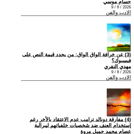
حسام موسي
2026 / 8 / 9
الادب والفن
(3) عن خرافة الواق الواق: من يحدد قيمة النص على
فيسبوك؟
مهدي النفري
2026 / 8 / 9
الادب والفن
(4) مفارقة دونالد ترامب عدم الاعتقاد بالأخر رغم
إستخدام العنف ضد شخصيات خلفياتهم ليبرالية
عصام محمد جميل مروة