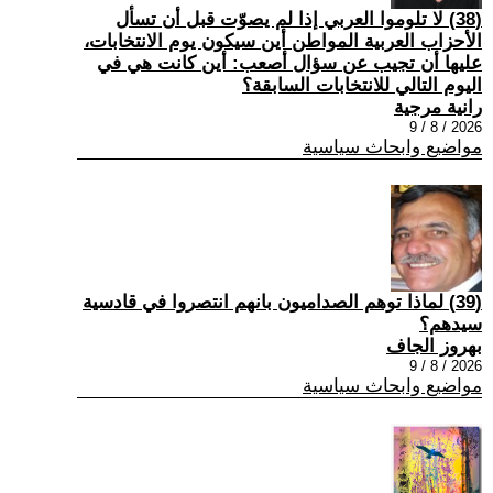
(38) لا تلوموا العربي إذا لم يصوّت قبل أن تسأل
الأحزاب العربية المواطن أين سيكون يوم الانتخابات،
عليها أن تجيب عن سؤال أصعب: أين كانت هي في
اليوم التالي للانتخابات السابقة؟
رانية مرجية
2026 / 8 / 9
مواضيع وابحاث سياسية
(39) ‏لماذا توهم الصداميون بانهم انتصروا في قادسية
سيدهم؟
بهروز الجاف
2026 / 8 / 9
مواضيع وابحاث سياسية