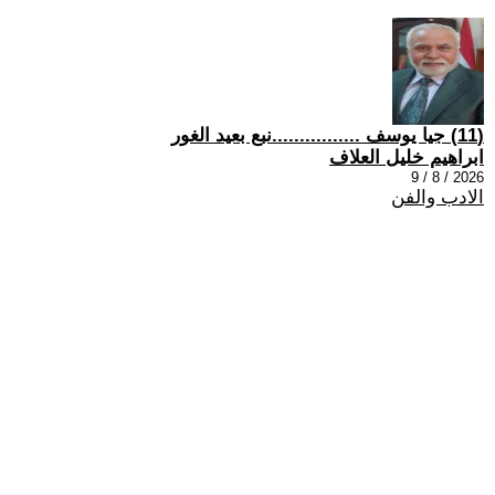
(11) جيا يوسف ................نبع بعيد الغور
ابراهيم خليل العلاف
2026 / 8 / 9
الادب والفن