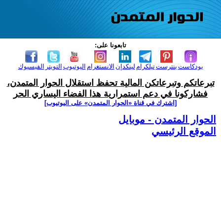
تابعونا على:
بودكاست
بنترست
تيلكرام
لينكدإن
الانستغرام
اليوتيوب
التويتر
الفيسبوك
تبرعاتكم وتبرعاتكن المالية تحفظ استقلال الحوار المتمدن،
فشاركونا في دعم استمرارية هذا الفضاء اليساري الحر
[اشترك في قناة ‫«الحوار المتمدن» على اليوتيوب]
الحوار المتمدن - موبايل
الموقع الرئيسي