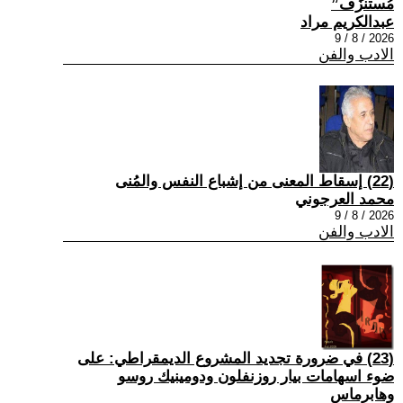
مُستنزَف”
عبدالكريم مراد
2026 / 8 / 9
الادب والفن
(22) إسقاط المعنى من إشباع النفس والمُنى
محمد العرجوني
2026 / 8 / 9
الادب والفن
(23) في ضرورة تجديد المشروع الديمقراطي: على
ضوء اسهامات بيار روزنفلون ودومينيك روسو
وهابرماس