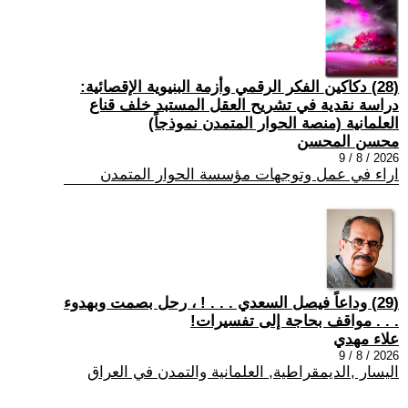
(28) دكاكين الفكر الرقمي وأزمة البنيوية الإقصائية:
دراسة نقدية في تشريح العقل المستبد خلف قناع
العلمانية (منصة الحوار المتمدن نموذجاً)
محسن المحسن
2026 / 8 / 9
اراء في عمل وتوجهات مؤسسة الحوار المتمدن
(29) وداعاً فيصل السعدي . . . ! ، رحل بصمت وبهدوء
. . . مواقف بحاجة إلى تفسيرات!
علاء مهدي
2026 / 8 / 9
اليسار ,الديمقراطية, العلمانية والتمدن في العراق