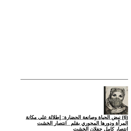
(6) نبض الحياة وصانعة الحضارة: إطلالة على مكانة
المرأة ودورها المحوري بقلم _انتصار الخشت
انتصار كامل جفلان الخشت