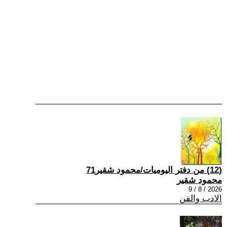
(12) من دفتر اليوميات/محمود شقير71
محمود شقير
2026 / 8 / 9
الادب والفن