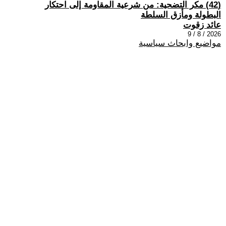
(42) مكر التضحية: من شرعية المقاومة إلى احتكار
البطولة ومأزق السلطة
عائد زقوت
2026 / 8 / 9
مواضيع وابحاث سياسية