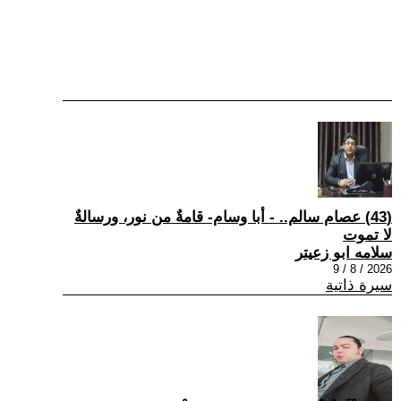
(43) عصام سالم.. - أبا وسام- قامةٌ من نور، ورسالةٌ
لا تموت
سلامه ابو زعيتر
2026 / 8 / 9
سيرة ذاتية