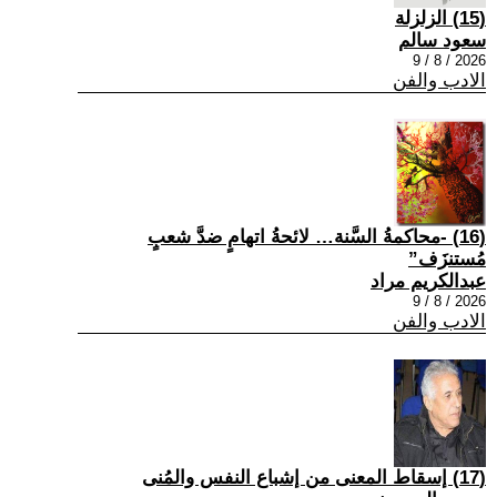
(15) الزلزلة
سعود سالم
2026 / 8 / 9
الادب والفن
(16) -محاكمةُ السَّنة… لائحةُ اتهامٍ ضدَّ شعبٍ
مُستنزَف”
عبدالكريم مراد
2026 / 8 / 9
الادب والفن
(17) إسقاط المعنى من إشباع النفس والمُنى