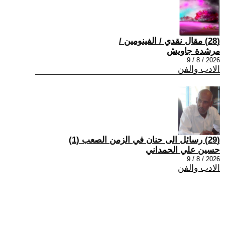
(28) مقال نقدي / الفينومين /
مرشدة جاويش
2026 / 8 / 9
الادب والفن
(29) رسائل الى حنان في الزمن الصعب (1)
حسين علي الحمداني
2026 / 8 / 9
الادب والفن