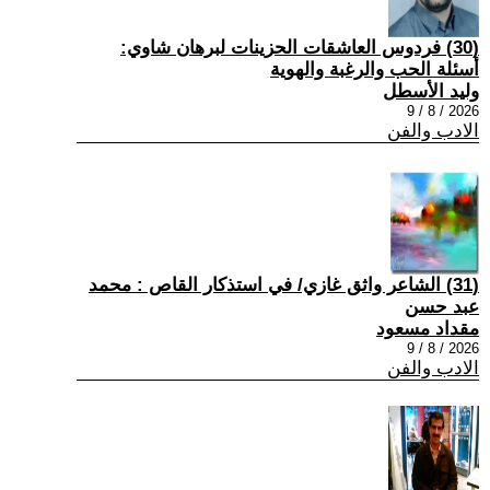
(30) فردوس العاشقات الحزينات لبرهان شاوي:
أسئلة الحب والرغبة والهوية
وليد الأسطل
2026 / 8 / 9
الادب والفن
(31) الشاعر واثق غازي/ في استذكار القاص : محمد
عبد حسن
مقداد مسعود
2026 / 8 / 9
الادب والفن