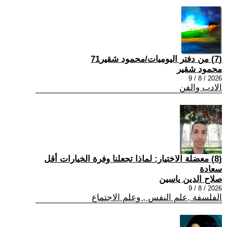
(7) من دفتر اليوميات/محمود شقير71
محمود شقير
2026 / 8 / 9
الادب والفن
(8) معضلة الاختيار: لماذا تجعلنا وفرة الخيارات أقل
سعادة
صلاح الدين ياسين
2026 / 8 / 9
الفلسفة ,علم النفس , وعلم الاجتماع