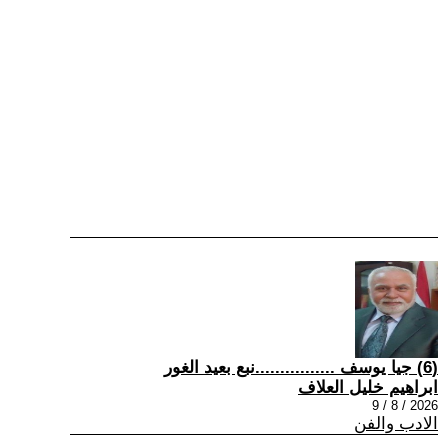
(6) جيا يوسف ................نبع بعيد الغور
ابراهيم خليل العلاف
2026 / 8 / 9
الادب والفن