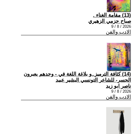
(13) مقامة الغناء .
صباح حزمي الزهيري
2026 / 8 / 9
الادب والفن
(14) كثافة الترميز..و بلاغة اللغة في - وحدهم يعبرون
الجسر- للشاعر التونسي البشير عبيد
ناصر ابو زيد
2026 / 8 / 9
الادب والفن