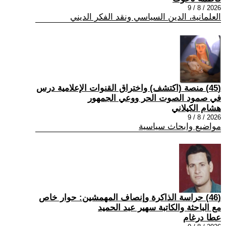
2026 / 8 / 9
العلمانية، الدين السياسي ونقد الفكر الديني
(45) منصة (اكتشف) واختراق القنوات الإعلامية درس
في صمود الصوت الحر ووعي الجمهور
هشام الكيلاني
2026 / 8 / 9
مواضيع وابحاث سياسية
(46) حراسة الذاكرة وإنصاف المهمشين: حوار خاص
مع الباحثة والكاتبة سهير عبد الحميد
عطا درغام