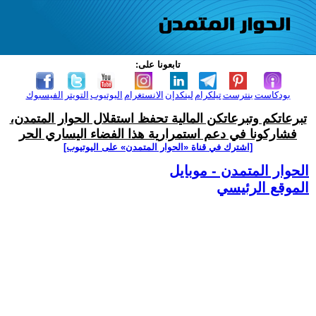
تابعونا على:
بودكاست
بنترست
تيلكرام
لينكدإن
الانستغرام
اليوتيوب
التويتر
الفيسبوك
تبرعاتكم وتبرعاتكن المالية تحفظ استقلال الحوار المتمدن،
فشاركونا في دعم استمرارية هذا الفضاء اليساري الحر
[اشترك في قناة ‫«الحوار المتمدن» على اليوتيوب]
الحوار المتمدن - موبايل
الموقع الرئيسي