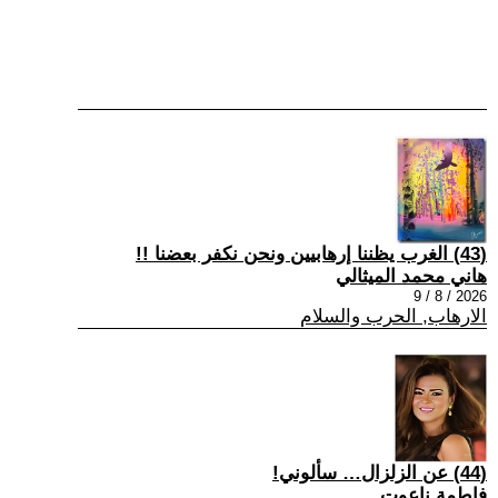
(43) الغرب يظننا إرهابيين ونحن نكفر بعضنا !!
هاني محمد الميثالي
2026 / 8 / 9
الارهاب, الحرب والسلام
(44) عن الزلزال… سألوني!
فاطمة ناعوت