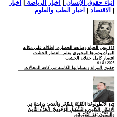
أنباء حقوق الإنسان
|
اخبار الرياضة
|
اخبار
|
اخبار الطب والعلوم
الاقتصاد
|
(1) نبض الحياة وصانعة الحضارة: إطلالة على مكانة
المرأة ودورها المحوري بقلم _انتصار الخشت
انتصار كامل جفلان الخشت
2026 / 8 / 9
حقوق المراة ومساواتها الكاملة في كافة المجالات
(2) الْأَنْطُولُوجْيَا التِّقْنِيَّةُ لِلسِّحْرِ وَالْعَدَمِ: دِرَاسَةٌ فِي
الْإِمْكَانِ الْكَامِنِ وَالتَّشْكِيلِ الْوُجُودِيِّ -الجُزْءُ الثَّامِنُ
وَالسِّتُّونَ بَعْدَ الثَّلَاثِمِائَةِ-