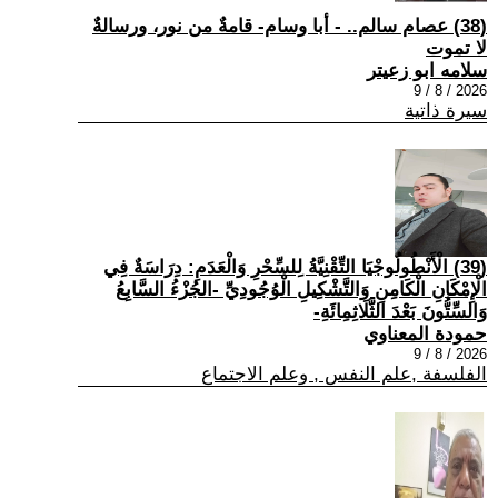
(38) عصام سالم.. - أبا وسام- قامةٌ من نور، ورسالةٌ
لا تموت
سلامه ابو زعيتر
2026 / 8 / 9
سيرة ذاتية
(39) الْأَنْطُولُوجْيَا التِّقْنِيَّةُ لِلسِّحْرِ وَالْعَدَمِ: دِرَاسَةٌ فِي
الْإِمْكَانِ الْكَامِنِ وَالتَّشْكِيلِ الْوُجُودِيِّ -الجُزْءُ السَّابِعُ
وَالسِّتُّونَ بَعْدَ الثَّلَاثِمِائَةِ-
حمودة المعناوي
2026 / 8 / 9
الفلسفة ,علم النفس , وعلم الاجتماع