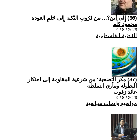
(36) إِلى أين؟... من دُرُوبِ النّكبة إِلى حُلمِ العودة
محمود كلّم
2026 / 8 / 9
القضية الفلسطينية
(37) مكر التضحية: من شرعية المقاومة إلى احتكار
البطولة ومأزق السلطة
عائد زقوت
2026 / 8 / 9
مواضيع وابحاث سياسية