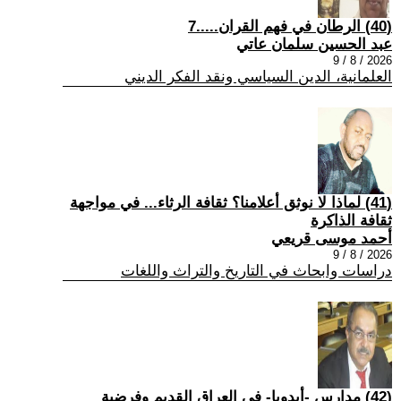
(40) الرطان في فهم القران.....7
عبد الحسين سلمان عاتي
2026 / 8 / 9
العلمانية، الدين السياسي ونقد الفكر الديني
(41) لماذا لا نوثق أعلامنا؟ ثقافة الرثاء... في مواجهة
ثقافة الذاكرة
أحمد موسى قريعي
2026 / 8 / 9
دراسات وابحاث في التاريخ والتراث واللغات
(42) مدارس -أيدوبا- في العراق القديم وفرضية