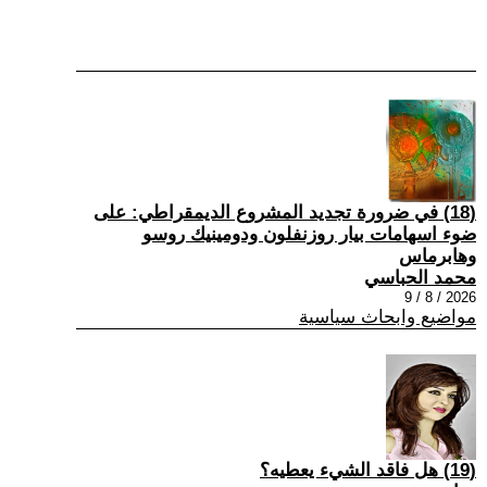
(18) في ضرورة تجديد المشروع الديمقراطي: على
ضوء اسهامات بيار روزنفلون ودومينيك روسو
وهابرماس
محمد الحباسي
2026 / 8 / 9
مواضيع وابحاث سياسية
(19) هل فاقد الشيء يعطيه؟