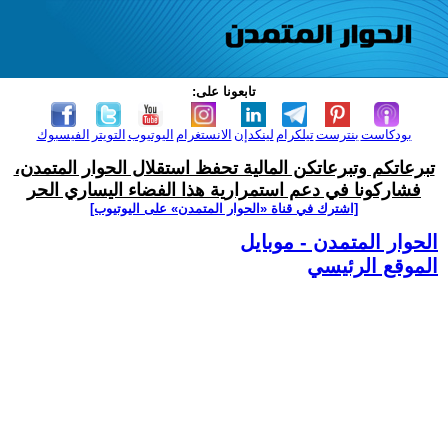
تابعونا على:
بودكاست
بنترست
تيلكرام
لينكدإن
الانستغرام
اليوتيوب
التويتر
الفيسبوك
تبرعاتكم وتبرعاتكن المالية تحفظ استقلال الحوار المتمدن،
فشاركونا في دعم استمرارية هذا الفضاء اليساري الحر
[اشترك في قناة ‫«الحوار المتمدن» على اليوتيوب]
الحوار المتمدن - موبايل
الموقع الرئيسي