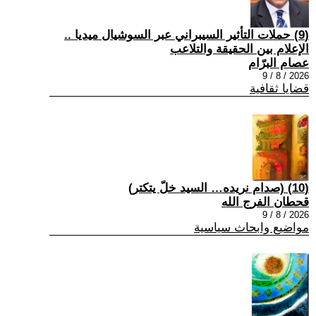
(9) حملات التأثير السيبراني عبر السوشيال ميديا ..
الإعلام بين الحقيقة والتلاعب
عصام البرّام
2026 / 8 / 9
قضايا ثقافية
(10) (صدام نريده… السيد خلّ يتكتر)
قحطان الفرج الله
2026 / 8 / 9
مواضيع وابحاث سياسية