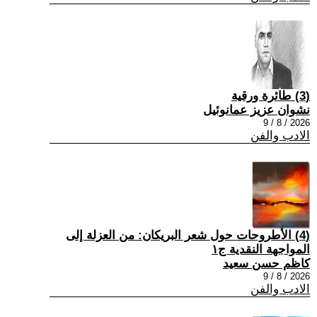
(3) طائرة ورقية
نشوان عزيز عمانوئيل
2026 / 8 / 9
الادب والفن
(4) الأطروحات حول شعر البريكان: من العزلة إلى
المواجهة النقدية ج١
كاظم حسن سعيد
2026 / 8 / 9
الادب والفن