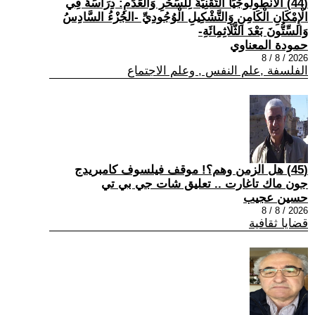
(44) الْأَنْطُولُوجْيَا التِّقْنِيَّةُ لِلسِّحْرِ وَالْعَدَمِ: دِرَاسَةٌ فِي
الْإِمْكَانِ الْكَامِنِ وَالتَّشْكِيلِ الْوُجُودِيِّ -الجُزْءُ السَّادِسُ
وَالسِّتُّونَ بَعْدَ الثَّلَاثِمِائَةِ-
حمودة المعناوي
2026 / 8 / 8
الفلسفة ,علم النفس , وعلم الاجتماع
(45) هل الزمن وهم؟! موقف فيلسوف كامبريدج
جون ماك تاغارت .. تعليق شات جي بي تي
حسين عجيب
2026 / 8 / 8
قضايا ثقافية