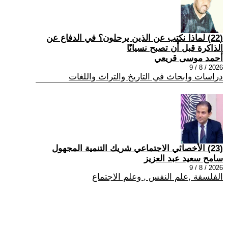
(22) لماذا نكتب عن الذين يرحلون؟ في الدفاع عن
الذاكرة قبل أن تصبح نسيانًا
أحمد موسى قريعي
2026 / 8 / 9
دراسات وابحاث في التاريخ والتراث واللغات
(23) الأخصائي الاجتماعي شريك التنمية المجهول
سامح سعيد عبد العزيز
2026 / 8 / 9
الفلسفة ,علم النفس , وعلم الاجتماع