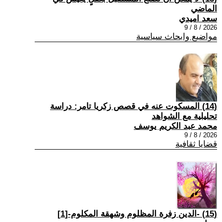
الماضي
سعد اميدي
2026 / 8 / 9
مواضيع وابحاث سياسية
(14) المسكوت عنه في قصص زكريا تامر: دراسة
تحليلية مع الشواهد
محمد عبد الكريم يوسف
2026 / 8 / 9
قضايا ثقافية
(15) -الدين زفرة المظلوم وشهقة المكلوم-[1]