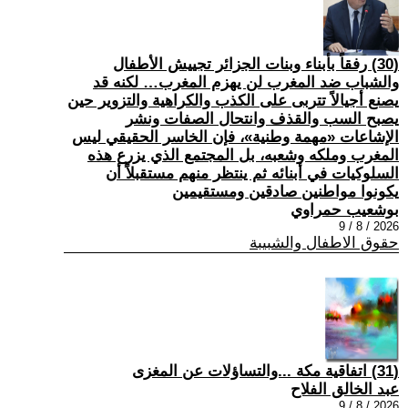
(30) رفقاً بأبناء وبنات الجزائر تجييش الأطفال
والشباب ضد المغرب لن يهزم المغرب… لكنه قد
يصنع أجيالاً تتربى على الكذب والكراهية والتزوير حين
يصبح السب والقذف وانتحال الصفات ونشر
الإشاعات «مهمة وطنية»، فإن الخاسر الحقيقي ليس
المغرب وملكه وشعبه، بل المجتمع الذي يزرع هذه
السلوكيات في أبنائه ثم ينتظر منهم مستقبلاً أن
يكونوا مواطنين صادقين ومستقيمين
بوشعيب حمراوي
2026 / 8 / 9
حقوق الاطفال والشبيبة
(31) اتفاقية مكة ...والتساؤلات عن المغزى
عبد الخالق الفلاح
2026 / 8 / 9