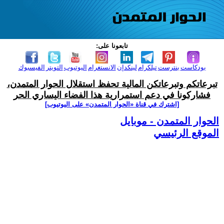
تابعونا على:
بودكاست
بنترست
تيلكرام
لينكدإن
الانستغرام
اليوتيوب
التويتر
الفيسبوك
تبرعاتكم وتبرعاتكن المالية تحفظ استقلال الحوار المتمدن،
فشاركونا في دعم استمرارية هذا الفضاء اليساري الحر
[اشترك في قناة ‫«الحوار المتمدن» على اليوتيوب]
الحوار المتمدن - موبايل
الموقع الرئيسي