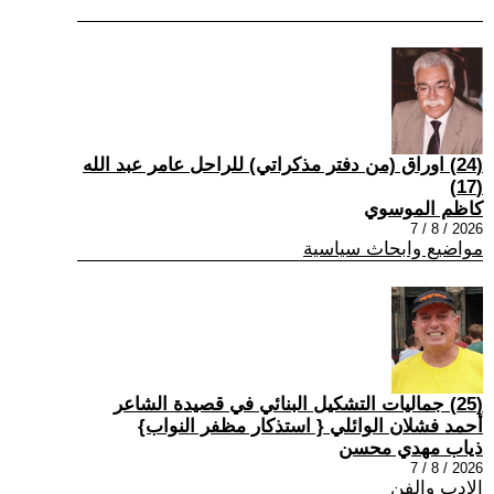
(24) اوراق (من دفتر مذكراتي) للراحل عامر عبد الله
(17)
كاظم الموسوي
2026 / 8 / 7
مواضيع وابحاث سياسية
(25) جماليات التشكيل البنائي في قصيدة الشاعر
أحمد فشلان الوائلي { استذكار مظفر النواب}
ذياب مهدي محسن
2026 / 8 / 7
الادب والفن