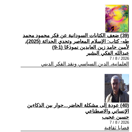
(39) ضعف الكتابات السودانية عن فكر محمود محمد
طه- كتاب: الإسلام المعاصر وتحدي الحداثة (2025)،
لأمين حامد زين العابدين نموذجًا (1-9)
عبدالله الفكي البشير
2026 / 8 / 7
العلمانية، الدين السياسي ونقد الفكر الديني
(40) عودة إلى مشكلة الحاضر...حوار بين الذكاءين
الإنساني والاصطناعي
حسين عجيب
2026 / 8 / 7
قضايا ثقافية