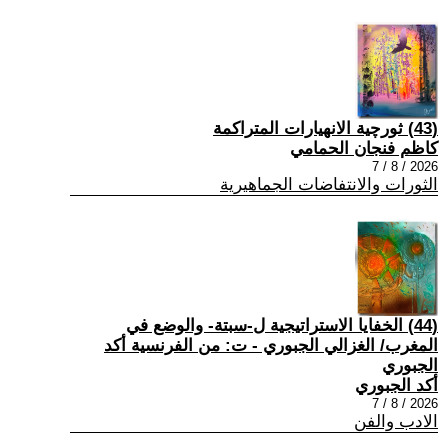
(43) ثورچية الانهيارات المتراكمة
كاظم فنجان الحمامي
2026 / 8 / 7
الثورات والانتفاضات الجماهيرية
(44) الخفايا الاستراتيجية ل-سبتة- والوضع في
المغرب/ الغزالي الجبوري - ت: من الفرنسية أكد
الجبوري
أكد الجبوري
2026 / 8 / 7
الادب والفن