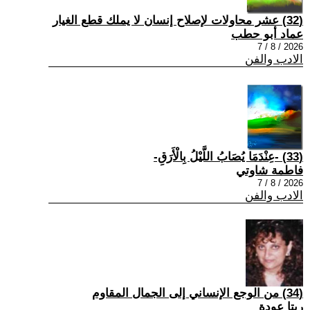
(32) عشر محاولات لإصلاح إنسان لا يملك قطع الغيار
عماد أبو حطب
2026 / 8 / 7
الادب والفن
(33) -عِنْدَمَا يُصَابُ اللَّيْلُ بِالْأَرَقِ-
فاطمة شاوتي
2026 / 8 / 7
الادب والفن
(34) من الوجع الإنساني إلى الجمال المقاوم
ريتا عودة