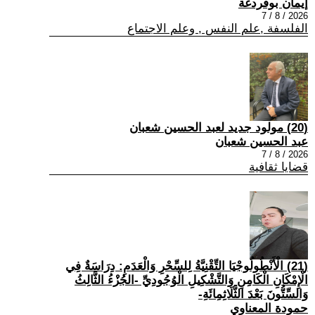
إيمان بوقردغة
2026 / 8 / 7
الفلسفة ,علم النفس , وعلم الاجتماع
(20) مولود جديد لعبد الحسين شعبان
عبد الحسين شعبان
2026 / 8 / 7
قضايا ثقافية
(21) الْأَنْطُولُوجْيَا التِّقْنِيَّةُ لِلسِّحْرِ وَالْعَدَمِ: دِرَاسَةٌ فِي
الْإِمْكَانِ الْكَامِنِ وَالتَّشْكِيلِ الْوُجُودِيِّ -الجُزْءُ الثَّالِثُ
وَالسِّتُّونَ بَعْدَ الثَّلَاثِمِائَةِ-
حمودة المعناوي