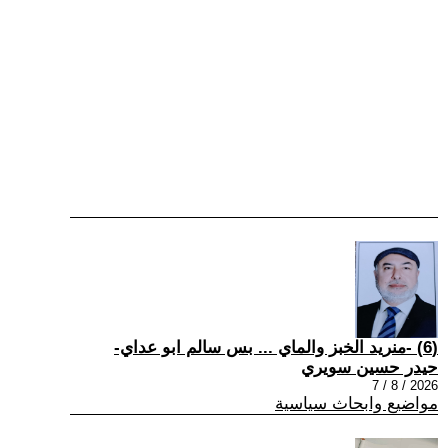
(6) -منريد الخبز والماي ... بس سالم ابو عداي-
حيدر حسين سويري
2026 / 8 / 7
مواضيع وابحاث سياسية