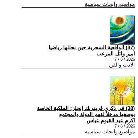
مواضيع وابحاث سياسية
(37) الواقعية السحرية حين نحللها رياضيا
امير وائل المرعب
2026 / 8 / 7
الادب والفن
(38) في ذكرى فريدريك إنجلز: الملكية الخاصة
بوصفها مدخلاً لفهم الدولة والمجتمع
اكرم عبد القيوم عباس
2026 / 8 / 7
مواضيع وابحاث سياسية