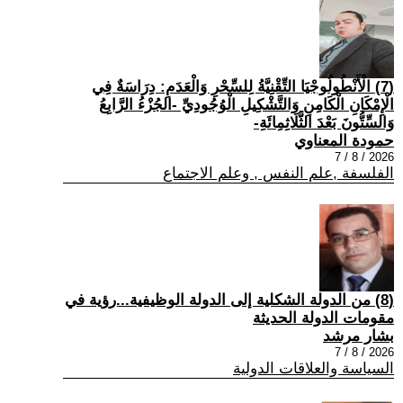
(7) الْأَنْطُولُوجْيَا التِّقْنِيَّةُ لِلسِّحْرِ وَالْعَدَمِ: دِرَاسَةٌ فِي
الْإِمْكَانِ الْكَامِنِ وَالتَّشْكِيلِ الْوُجُودِيِّ -الجُزْءُ الرَّابِعُ
وَالسِّتُّونَ بَعْدَ الثَّلَاثِمِائَةِ-
حمودة المعناوي
2026 / 8 / 7
الفلسفة ,علم النفس , وعلم الاجتماع
(8) من الدولة الشكلية إلى الدولة الوظيفية...رؤية في
مقومات الدولة الحديثة
بشار مرشد
2026 / 8 / 7
السياسة والعلاقات الدولية