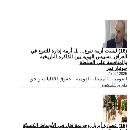
(18) ليست أزمة تنوع... بل أزمة إدارة للتنوع في
العراق :تسييس الهوية بين الذاكرة التاريخية
والمنافسة على السلطة
جوتيار تمر
2026 / 8 / 7
القومية , المسالة القومية , حقوق الاقليات و حق
تقرير المصير
(19) عصارة أبريل وجريمة قتل في الأوساط الكنسيّة