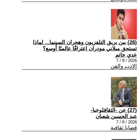
(26) بين بريق التلفزيون وهجران السينما... لماذا
تستحق ميلاني مودران اعترافًا عالميًا أوسع؟
عدي حاتم
2026 / 8 / 7
الادب والفن
(27) عن -الثقافلوجيا-
عبد الحسين شعبان
2026 / 8 / 7
قضايا ثقافية