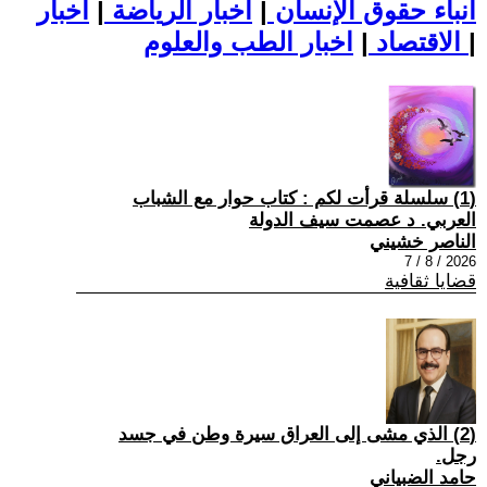
أنباء حقوق الإنسان
|
اخبار الرياضة
|
اخبار
|
اخبار الطب والعلوم
الاقتصاد
|
(1) سلسلة قرأت لكم : كتاب حوار مع الشباب
العربي. د عصمت سيف الدولة
الناصر خشيني
2026 / 8 / 7
قضايا ثقافية
(2) الذي مشى إلى العراق سيرة وطن في جسد
رجل.
حامد الضبياني