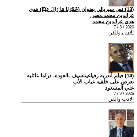
(13) نص سيريالي بعنوان (خَمْرُنَا مَا زَالَ عِنَبًا) هدى
عزالدين محمد.مصر.
هدى عزالدين محمد
2026 / 8 / 7
الادب والفن
(14) فيلم أندريه زفياغينتسيف -العودة- دراما عائلية
تعرض على خلفية غياب الأب
علي المسعود
2026 / 8 / 7
الادب والفن