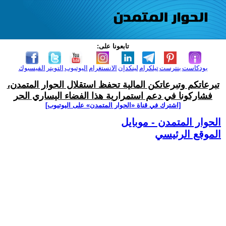
تابعونا على:
بودكاست
بنترست
تيلكرام
لينكدإن
الانستغرام
اليوتيوب
التويتر
الفيسبوك
تبرعاتكم وتبرعاتكن المالية تحفظ استقلال الحوار المتمدن،
فشاركونا في دعم استمرارية هذا الفضاء اليساري الحر
[اشترك في قناة ‫«الحوار المتمدن» على اليوتيوب]
الحوار المتمدن - موبايل
الموقع الرئيسي