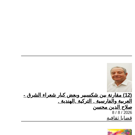
(12) مقارنة بين شكسبير وبعض كبار شعراء الشرق -
العربية والفارسية , التركية ,الهندية .
صلاح الدين محسن
2026 / 8 / 8
قضايا ثقافية