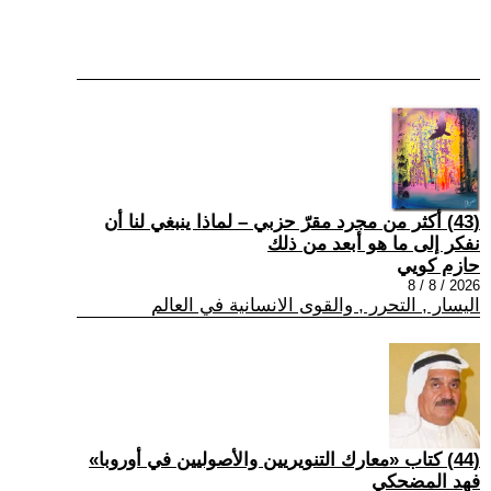
(43) أكثر من مجرد مقرّ حزبي – لماذا ينبغي لنا أن
نفكر إلى ما هو أبعد من ذلك
حازم كويي
2026 / 8 / 8
اليسار , التحرر , والقوى الانسانية في العالم
(44) كتاب «معارك التنويريين والأصوليين في أوروبا»
فهد المضحكي