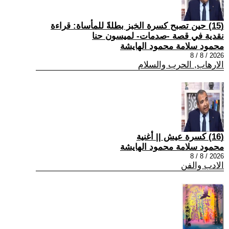
(15) حين تصبح كسرة الخبز بطلةً للمأساة: قراءة
نقدية في قصة -صدمات- لميسون حنا
محمود سلامة محمود الهايشة
2026 / 8 / 8
الارهاب, الحرب والسلام
(16) كسرة عيش || أغنية
محمود سلامة محمود الهايشة
2026 / 8 / 8
الادب والفن