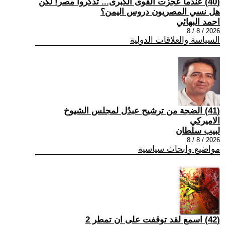
(40) عندما عجزت القوى الكبرى... تذكروا مصر! لكن
هل نسي المصريون دروس اليمن؟
احمد البهائي
2026 / 8 / 8
السياسة والعلاقات الدولية
(41) الضجة من ترشيح عبدُل لمجلس الشيوخ
الاميركي
لبيب سلطان
2026 / 8 / 8
مواضيع وابحاث سياسية
(42) اسمع لقد توقفت على ان تمطر 2