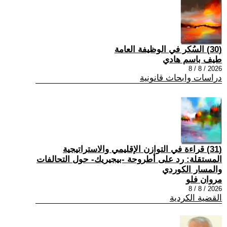
(30) السُكر في الوظيفة العامة
طيف باسم هادي
2026 / 8 / 8
دراسات وابحاث قانونية
(31) قراءة في التوازن الإقليمي والاستراتيجية
المستقلة: رد على أطروحة -بيجيريك- حول التحالفات
والمسار الكوردي
مروان فلو
2026 / 8 / 8
القضية الكردية