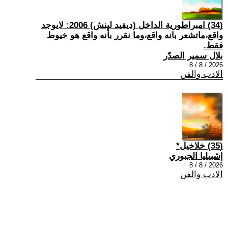
(34) امبراطورية الداخل (ديفيد لينش) 2006: لايوجد
واقع،ماتشعر بانه واقع،وما نقرر بأنه واقع هو خيوط
فقط.
بلال سمير الصدّر
2026 / 8 / 8
الادب والفن
(35) خلاخيل*
إشبيليا الجبوري
2026 / 8 / 8
الادب والفن