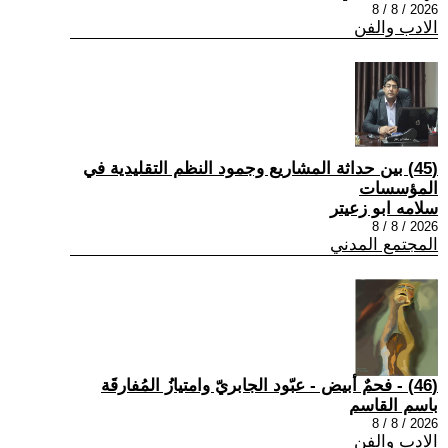
2026 / 8 / 8
الادب والفن
(45) بين حداثة المشاريع وجمود النظم التقليدية في
المؤسسات
سلامه ابو زعيتر
2026 / 8 / 8
المجتمع المدني
(46) - فحمٌ أبيض - عبّود الجابريّ وامتيازُ المُفارقَة
باسم القاسم
2026 / 8 / 8
الادب والفن