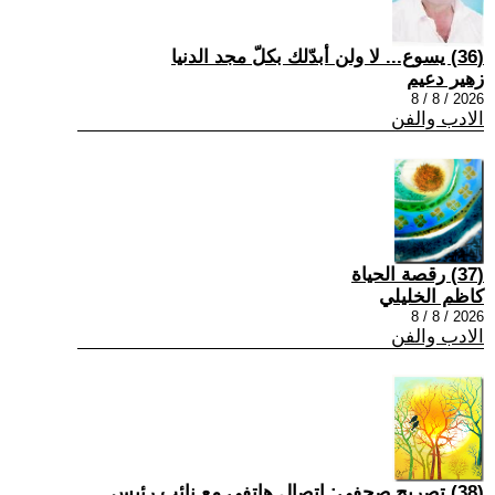
(36) يسوع... لا ولن أبدّلك بكلّ مجد الدنيا
زهير دعيم
2026 / 8 / 8
الادب والفن
(37) رقصة الحياة
كاظم الخليلي
2026 / 8 / 8
الادب والفن
(38) تصريح صحفي: إتصال هاتفي مع نائب رئيس