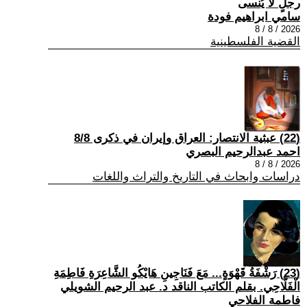
رجلٍ لا يُنسى
سامي ابراهيم فودة
2026 / 8 / 8
القضية الفلسطينية
(22) عبثية الانتصار: العراق وإيران في ذكرى 8/8
احمد عبدالرحيم البصري
2026 / 8 / 8
دراسات وابحاث في التاريخ والتراث واللغات
(23) رَشْفَةُ قَهْوَةٍ... مَعَ فَنَاجِينِ هَايْكُو الشَّاعِرَةِ فَاطِمَةِ
الْفَلَّاحِي. بقلم الكاتب الناقد د. عبد الرحيم الشويلي
فاطمة الفلاحي