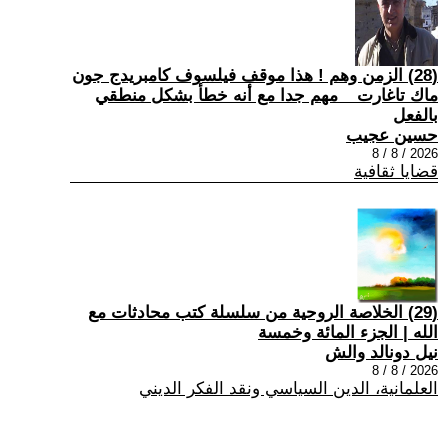
(28) الزمن وهم ! هذا موقف فيلسوف كامبريدج جون
ماك تاغارت _ مهم جدا مع أنه خطأ بشكل منطقي
بالفعل
حسين عجيب
2026 / 8 / 8
قضايا ثقافية
(29) الخلاصة الروحية من سلسلة كتب محادثات مع
الله | الجزء المائة وخمسة
نيل دونالد والش
2026 / 8 / 8
العلمانية، الدين السياسي ونقد الفكر الديني