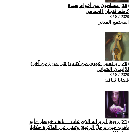
(19) مصلحون من أقوام بعيدة
كاظم فنجان الحمامي
2026 / 8 / 8
المجتمع المدني
(20) ايا نفس عودي من كتاب(انثى من زمن آخر)
للاإيمان الشباني
2026 / 8 / 8
قضايا ثقافية
(21) رفيقُ الزنزانة الذي غاب... نايف خويطر «أبو
باهر» حين يرحلُ الرفيقُ وتبقى في الذاكرة حكايةُ