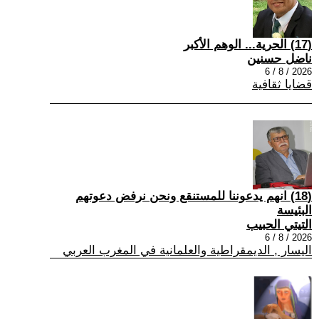
(17) الحرية... الوهم الأكبر
ناضل حسنين
2026 / 8 / 6
قضايا ثقافية
(18) انهم يدعوننا للمستنقع ونحن نرفض دعوتهم
البئيسة
التيتي الحبيب
2026 / 8 / 6
اليسار , الديمقراطية والعلمانية في المغرب العربي