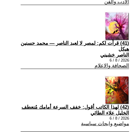
الادب والفن
(41) قرأت لكم: لمصر لا لعبد الناصر — محمد حسنين
هيكل
الناصر خشيني
2026 / 8 / 6
الصحافة والاعلام
(42) لهذا الكاتب أقول: خفف السرعة أمامك مُنعطف
الخليل علاء الطائي
2026 / 8 / 6
مواضيع وابحاث سياسية