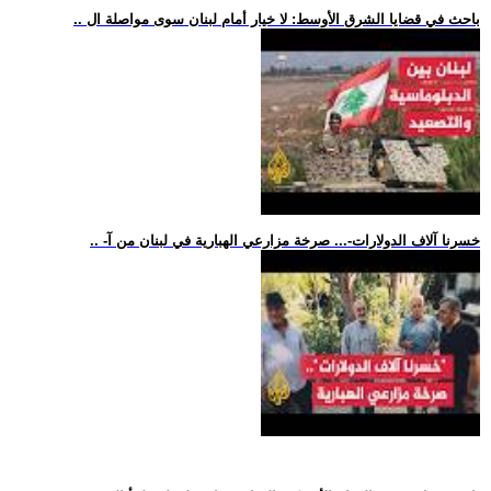
.. باحث في قضايا الشرق الأوسط: لا خيار أمام لبنان سوى مواصلة ال
.. -خسرنا آلاف الدولارات-... صرخة مزارعي الهبارية في لبنان من آ