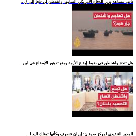
.. نائب مساعد وزير الدفاع الأمريكي السابق: واشنطن لن تلجأ إلى ق
.. هل تنجح واشنطن في ضبط إيقاع الأزمة ومنع تدهور الأوضاع في لبن
.. المدير التنفيذي لمركز صوفان: إيران تتصرف وكأنها تمتلك اليد ا