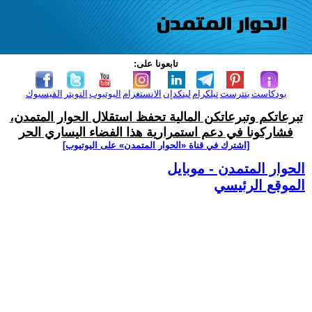
تابعونا على:
بودكاست
بنترست
تيلكرام
لينكدإن
الانستغرام
اليوتيوب
التويتر
الفيسبوك
تبرعاتكم وتبرعاتكن المالية تحفظ استقلال الحوار المتمدن،
فشاركونا في دعم استمرارية هذا الفضاء اليساري الحر
[اشترك في قناة ‫«الحوار المتمدن» على اليوتيوب]
الحوار المتمدن - موبايل
الموقع الرئيسي