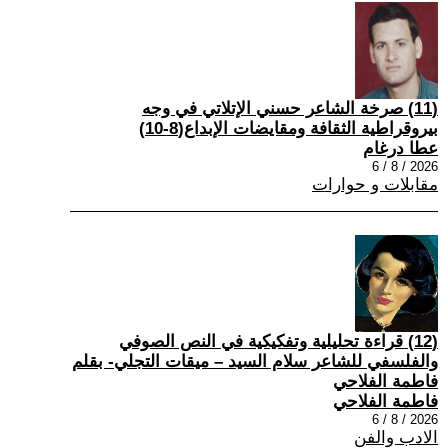
(11) صرخة الشاعر حسني الإتلاتي في وجه
بيروقراطية الثقافة ومقايضات الإبداع(8-10)
عطا درغام
2026 / 8 / 6
مقابلات و حوارات
(12) قراءة تحليلية وتفكيكية في النص الصوفي
والفلسفي للشاعر سلام السيد – ميقات التجلي- بقلم
فاطمة الفلاحي
فاطمة الفلاحي
2026 / 8 / 6
الادب والفن