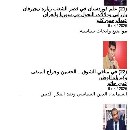
(21) علم كوردستان في قصر الشعب زيارة نيجيرفان
بارزاني ودلالات التحول في سوريا والعراق
عبدالرحمن كلو
2026 / 8 / 6
مواضيع وابحاث سياسية
(22) في منافي الشوق... الحسين وجراح المنفى
وكبرياء الوطن
عدي حاتم
2026 / 8 / 6
العلمانية، الدين السياسي ونقد الفكر الديني