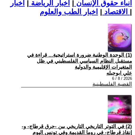
أنباء حقوق الإنسان
|
اخبار الرياضة
|
اخبار
|
اخبار الطب والعلوم
الاقتصاد
|
(1) الوحدة الوطنية ضرورة استراتيجية... قراءة في
مستقبل النظام السياسي الفلسطيني في ظل
المتغيرات الإقليمية والدولية
علي ابوحبله
2026 / 8 / 6
القضية الفلسطينية
(2) في التوتر التاريخي التاريخي بين -حرق قرطاج- و-
إنقاذ قرطاج- في روما القديمة وفي تونس اليوم