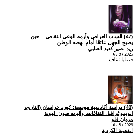
(47) الشاب العراقي وأزمة الوعي الثقافي... حين
يصبح الجهل عائقًا أمام نهضة الوطن
زيد نصير كعيد العتابي
2026 / 8 / 6
قضايا ثقافية
(48) دراسة أكاديمية موسعة: كورد خراسان (التاريخ،
الديموغرافيا، الثقافات، وآليات صون الهوية
مروان فلو
2026 / 8 / 6
القضية الكردية