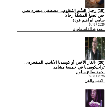
(19) رحيلُ السَّندِ المُقاوم... مصطفى ميسرة نصر:
حين تصنعُ المشقَّةُ رجالًا
سامي ابراهيم فودة
2026 / 8 / 6
القضية الفلسطينية
(20) -الغاز الأخير، أو كوميديا الأنابيب المتفجرة-..
تراجيكوميديا في خمسة مشاهد
احمد صالح سلوم
2026 / 8 / 6
الادب والفن