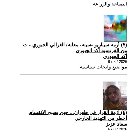
الصناعة والزراعة
(5) أزمة سيناريو -سبتة- معلنة/ الغزالي الجبوري - ت:
من الفرنسية أكد الجبوري
أكد الجبوري
2026 / 8 / 6
مواضيع وابحاث سياسية
(6) أزمة القرار في طهران... حين يصبح الانقسام
أخطر من التهديد الخارجي
سعاد عزيز
2026 / 8 / 6