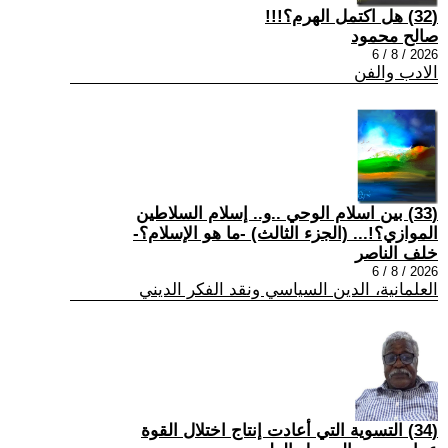
(32) هل اكتمل الهرم؟!!!
صالح محمود
2026 / 8 / 6
الادب والفن
(33) بين اسلام الوحي ..و.. إسلام السلاطين
الموازي؟!... (الجزء الثالث) -ما هو الإسلام؟-
خلف الناصر
2026 / 8 / 6
العلمانية، الدين السياسي ونقد الفكر الديني
(34) التسوية التي أعادت إنتاج اختلال القوة