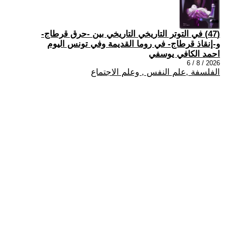
(47) في التوتر التاريخي التاريخي بين -حرق قرطاج-
و-إنقاذ قرطاج- في روما القديمة وفي تونس اليوم
احمد الكافي يوسفي
2026 / 8 / 6
الفلسفة ,علم النفس , وعلم الاجتماع