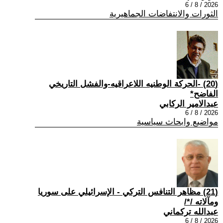
2026 / 8 / 6
الثورات والانتفاضات الجماهيرية
(20) -الحركة الوطنيه اللاعراقيه-والفشل التاريخي
الفاضح*
عبدالامير الركابي
2026 / 8 / 6
مواضيع وابحاث سياسية
(21) مظاهر التنافس التركي - الإسرائيلي على سوريا
ومآلاته /*/
عبدالله تركماني
2026 / 8 / 6