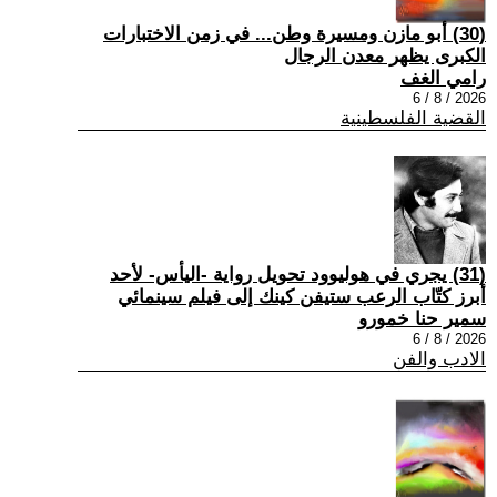
(30) أبو مازن ومسيرة وطن... في زمن الاختبارات
الكبرى يظهر معدن الرجال
رامي الغف
2026 / 8 / 6
القضية الفلسطينية
(31) يجري في هوليوود تحويل رواية -اليأس- لأحد
أبرز كتّاب الرعب ستيفن كينك إلى فيلم سينمائي
سمير حنا خمورو
2026 / 8 / 6
الادب والفن