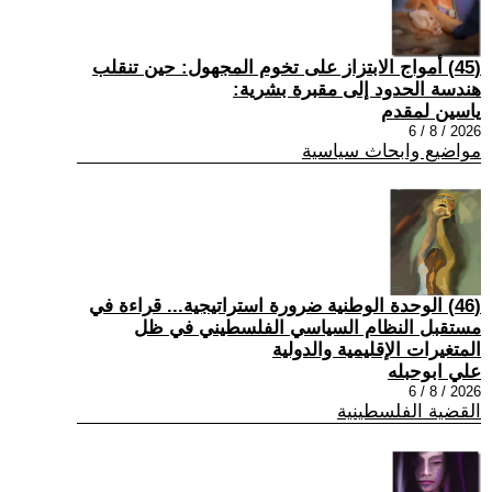
(45) أمواج الابتزاز على تخوم المجهول: حين تنقلب
هندسة الحدود إلى مقبرة بشرية:
ياسين لمقدم
2026 / 8 / 6
مواضيع وابحاث سياسية
(46) الوحدة الوطنية ضرورة استراتيجية... قراءة في
مستقبل النظام السياسي الفلسطيني في ظل
المتغيرات الإقليمية والدولية
علي ابوحبله
2026 / 8 / 6
القضية الفلسطينية