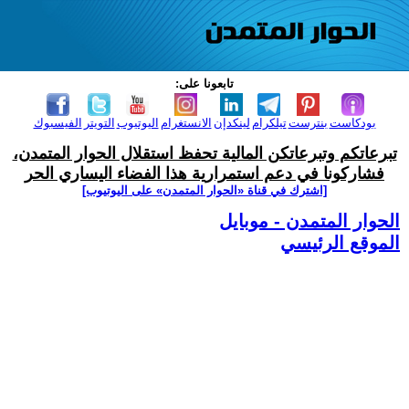
تابعونا على:
بودكاست
بنترست
تيلكرام
لينكدإن
الانستغرام
اليوتيوب
التويتر
الفيسبوك
تبرعاتكم وتبرعاتكن المالية تحفظ استقلال الحوار المتمدن،
فشاركونا في دعم استمرارية هذا الفضاء اليساري الحر
[اشترك في قناة ‫«الحوار المتمدن» على اليوتيوب]
الحوار المتمدن - موبايل
الموقع الرئيسي