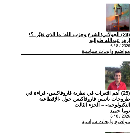
(24) الجولاني/الشرع وحزب الله: ما الذي تغيّر..؟!
ازهر عبدالله طوالبه
2026 / 8 / 6
مواضيع وابحاث سياسية
(25) أهم الثغرات في نظرية فاروفاكيس- قراءة في
طروحات يانيس فاروفاكيس حول -الإقطاعية
التكنولوجية- – الجزء الثالث
توما حميد
2026 / 8 / 6
مواضيع وابحاث سياسية