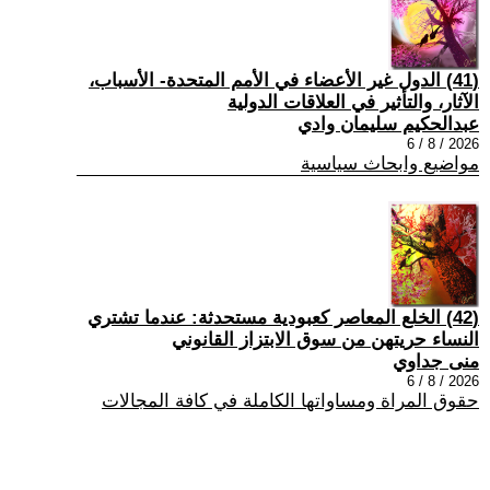
(41) الدول غير الأعضاء في الأمم المتحدة- الأسباب،
الآثار، والتأثير في العلاقات الدولية
عبدالحكيم سليمان وادي
2026 / 8 / 6
مواضيع وابحاث سياسية
(42) الخلع المعاصر كعبودية مستحدثة: عندما تشتري
النساء حريتهن من سوق الابتزاز القانوني
منى جداوي
2026 / 8 / 6
حقوق المراة ومساواتها الكاملة في كافة المجالات