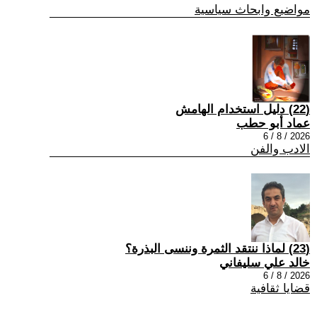
مواضيع وابحاث سياسية
(22) دليل استخدام الهامش
عماد أبو حطب
2026 / 8 / 6
الادب والفن
(23) لماذا ننتقد الثمرة وننسى البذرة؟
خالد علي سليفاني
2026 / 8 / 6
قضايا ثقافية