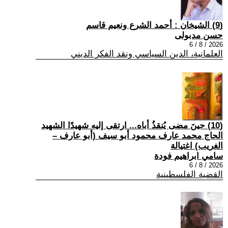
(9) الشيخان : أحمد الشرع ونعيم قاسم
حسن مدبولى
2026 / 8 / 6
العلمانية، الدين السياسي ونقد الفكر الديني
(10) حينَ مضى يُنقذُ أباه... ارتقى إليه شهيدًا الشهيد
الحاج محمد عارف محمود أبو سيف (أبو عارف –
الغريب) اغتيالة
سامي ابراهيم فودة
2026 / 8 / 6
القضية الفلسطينية