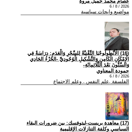
عصام محمد جميل مروة
2026 / 8 / 6
مواضيع وابحاث سياسية
(16) الْأَنْطُولُوجْيَا التِّقْنِيَّةُ لِلسِّحْرِ وَالْعَدَمِ: دِرَاسَةٌ فِي
الْإِمْكَانِ الْكَامِنِ وَالتَّشْكِيلِ الْوُجُودِيِّ -الجُزْءُ الحَادِي
وَالسِّتُّونَ بَعْدَ الثَّلَاثِمِائَةِ-
حمودة المعناوي
2026 / 8 / 6
الفلسفة ,علم النفس , وعلم الاجتماع
(17) معاهدة بريست-ليتوفسك: بين ضرورات البقاء
السياسي وكلفة التنازلات الإقليمية