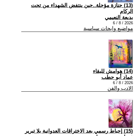
(13) جنازة مؤجلة..حين ينتفض الشهداء من تحت
الركام
بديعة النعيمي
2026 / 8 / 6
مواضيع وابحاث سياسية
(14) هوامش للبقاء
عماد أبو حطب
2026 / 8 / 6
الادب والفن
(15) إحباط رسمي بعد الاختراقات العدوانية بلا تبرير