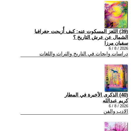
(39) اللغز المسكوت عنه: كيف أُزيحت جغرافيا
الشمال عن عرش التاريخ ؟
سفيان مرزا
2026 / 8 / 6
دراسات وابحاث في التاريخ والتراث واللغات
(40) الذكرى الأخيرة في المطار
كريم عبدالله
2026 / 8 / 6
الادب والفن