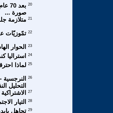
20
صورة ...
21
متلازمة جلب ال
22
تمّوزيّات ع
23
الحوار الها
24
استراليا كندا 
25
لماذا احتر
26
النرجسية -
التحليل ال
27
الاشتراكية
28
التيار الا
29
تجاهل بايد