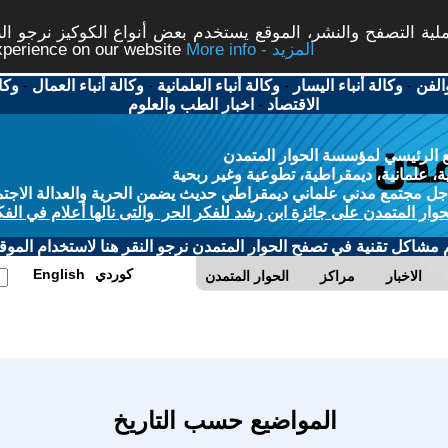
ة التصفح والنشر، الموقع يستخدم بعض أنواع الكوكيز نرجو النق
More info - المزيد
experience on our website
الفن
-
وكالة أنباء اليسار
-
وكالة أنباء العلمانية
-
وكالة أنباء العمال
-
وكا
الاقتصاد
-
اخبار الطب والعلوم
 الرئيسي لمؤسسة الحوار المتمدن
، علمانية، ديمقراطية، تطوعية وغير ربحية
ل مجتمع مدني علماني ديمقراطي حديث يضمن الحرية والعدالة الاجتم
حوار المتمدن على جائزة ابن رشد للفكر الحر والتى نالها أعلام في الفك
م مشاكل تقنية في تصفح الحوار المتمدن نرجو النقر هنا لاستخدام الموقع
كوردي
English
الاخبار
مراكز
الحوار المتمدن
المواضيع حسب التاريخ