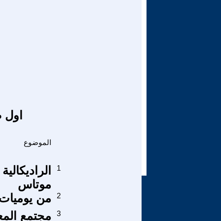
اول ص
الموضوع
1
الراديكالية
موتاس
2
من يوميات 
3
مجتمع المع