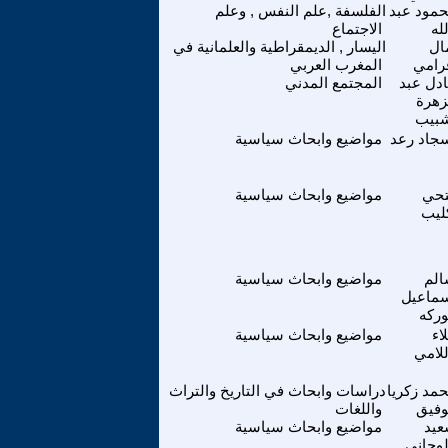
مود عبد
الفلسفة ,علم النفس , وعلم
لله
الاجتماع
ال
اليسار , الديمقراطية والعلمانية في
رامي
المغرب العربي
دل عبد
المجتمع المدني
زهرة
بيب
جاد رعد
مواضيع وابحاث سياسية
حي
مواضيع وابحاث سياسية
ليب
لم
مواضيع وابحاث سياسية
ماعيل
وركه
اء
مواضيع وابحاث سياسية
للامي
مد زكريا
دراسات وابحاث في التاريخ والتراث
وفيق
واللغات
يد
مواضيع وابحاث سياسية
لوجاني