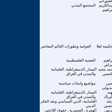
لصوراني
دالكريم
المجتمع المدني
براهيم
كيمة لعلا
العولمة وتطورات العالم المعاصر
راهيم
القضية الفلسطينية
براش
مد مجيد
اليسار ,الديمقراطية, العلمانية
لحسن
والتمدن في العراق
سن
مواضيع وابحاث سياسية
دبولى
ند
اليسار ,الديمقراطية, العلمانية
لبراك
والتمدن في العراق
شد
العلمانية، الدين السياسي ونقد الفكر
سين
الديني
ريس
الهجرة , العنصرية , حقوق اللاجئين