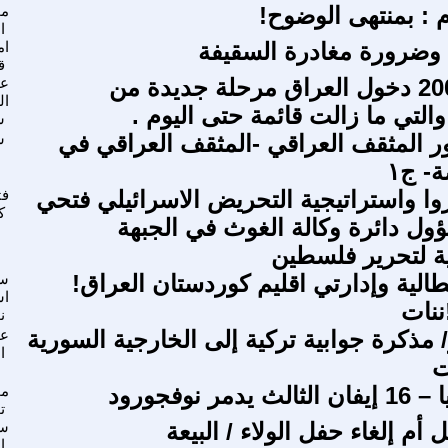
 : بمنتهى الوضوح!
مح
ا
وضرورة مغادرة السقيفة
ام
ق
بعد عام 2003 دخول العراق مرحلة جديدة من
عا
ال
التي ما زالت قائمة حتى اليوم .
ش
 المثقف العراقي -المثقف العراقي في
س
- ج١
روا واستراتيجية التحريض الاسرائيلي فتحي
فت
ك
ول دائرة وكالة الغوث في الجبهة
ة لتحرير فلسطين
طالية وإدارتي اقليم كوردستان العراق!
سا
اس
ننات
ن
ير/ مذكرة جوابية تركية إلى الخارجية السورية
عل
ا
ت
مر نوفجورود
مح
ت
 أم إلغاء حفل الولاء / البيعة
سع
ا