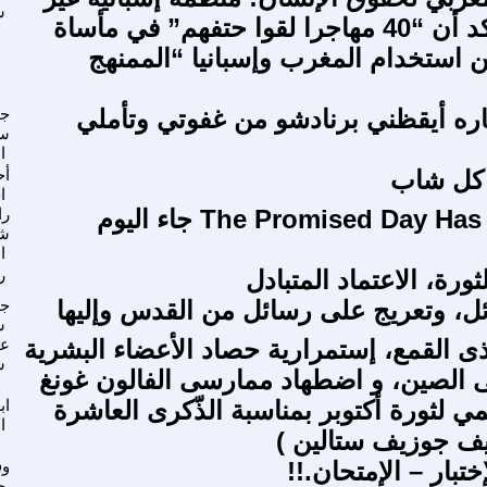
س
حكومية تؤكد أن “40 مهاجرا لقوا حتفهم” في مأساة
ين استخدام المغرب وإسبانيا “الممنهج
وأفكاره أيقظني برنادشو من غفوتي وتأملي
جه
سع
ا
 كل شاب
أح
ا
The Promised Day Has Come (4) جاء اليوم
را
ش
ا
ورة، الاعتماد المتبادل
ر
ل، وتعريج على رسائل من القدس وإليها
جم
ش
 القمع، إستمرارية حصاد الأعضاء البشرية
عب
س
الصين، و اضطهاد ممارسى الفالون غونغ
ممي لثورة أكتوبر بمناسبة الذّكرى العاشرة
اب
ا
ليف جوزيف ستالين )
لإختبار – الإمتحان.!!
وف
ج