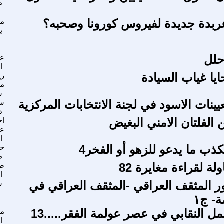
م
ربدة جديدة لفيروس كورونا وصحبه؟
م
ي
حلل
عل
ا
ا غياب السيادة
ري
مح
س
ينات الاسود في لجنة الانتخابات المركزية
سم
د
الفلتان الامني البغيض
اح
ع
ا
ذب ما يدعو للزهو أو الفخر4
حم
ط
لة لقراءة مغايرة 82
ضي
ا
 المثقف العراقي -المثقف العراقي في
س
- ج١
عمل النقابي في عصر عولمة الفقر.....13
مح
ا