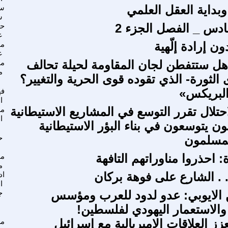
وبداية العقل العلمي
سع
س
ادس _ الفصل الجزء 2
ح
ع
ون إرادة إلّهية
مح
ع
هل ستتفطن لجان المقاومة لحيلة تحالف
مح
م
الثورة- الذي تقوده قوى الحرية والتغيير؟
لبريكس»
فه
ا
تلال تقرر التوسع في المشاريع الاستيطانية
مد
ا
ن يتوسعون في بناء البؤر الاستيطانية
لمسلمون
ح
: احذروا مناوراتهم التافهة
مح
م
 . الشارع على فوهة بركان
اد
ا
 الايوبي: عدو لدود للعرب ومؤسس
ج
والاستعمار اليهودي لفلسطين!
زز العلاقات الإمبريالية مع إسرائيل
م