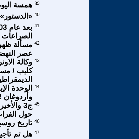
39
همسة اليوم
40
«الدستور» 
41
الصراعات و
42
مسألة ظهور
عصر النهضة
43
وكالة الاون
كليب / مسؤ
الديمقراطي
44
الوحدة الإي
وأردوغان !
45
ج3 والأخ
حول الفرا
46
تاريخ روسيا – 16 إيفان الثالث يد
47
هل تم تأجيل