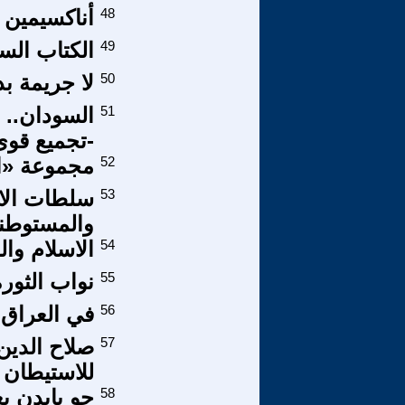
48
أناكسيمين 
49
الكتاب الس
50
لا جريمة بد
51
السودان.. 
-تجميع قوى 
52
مجموعة «ا
53
سلطات الاح
والمستوطنو
54
الاسلام وا
55
نواب الثورة
56
في العراق.
57
صلاح الدين
للاستيطان 
58
جو بايدن يع