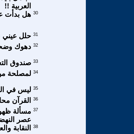
العربية !!
30
هل بدأت ع
31
حلل عيني 
32
دهوك وضحاي
33
صندوق التعي
34
لمصلحة من 
35
ليس في الك
36
القرآن محاو
37
مسألة ظهور
عصر النهضة
38
النقابة وال