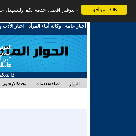
موافق - OK
لتوفير افضل خدمة لكم ولتسهيل عملي
أخبار عامة
-
وكالة أنباء المرأة
-
اخبار الأدب و
الموقع
يسارية
"من أج
حاز ال
إذا لديك
الزوار
اضافة/خدمات
بحث/الارشيف