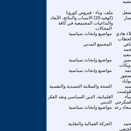
ضيه
شعل
ملف: وباء - فيروس كورونا
سار
(كوفيد-19) الاسباب والنتائج، الأبعاد
والتداعيات المجتمعية في كافة
المجالات
اء هادي
مواضيع وابحاث سياسية
لحطاب
اض
المجتمع المدني
مد
عيد
ير
مواضيع وابحاث سياسية
ويكات
مد
مواضيع وابحاث سياسية
صفور
بواياد
يد
الصحة والسلامة الجسدية والنفسية
ولست
اء
العلمانية، الدين السياسي ونقد الفكر
لشكرجي
الديني
جاد رعد
مواضيع وابحاث سياسية
مد
الحركة العمالية والنقابية
لحنفي