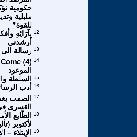
مليلية وتد
للقوة”
12
بِآرَائِهِ 
أرشدني
13
رسالة الى
14
الموعود
15
السلطة والث
16
أدب الرسائ
17
الصمت يغذى
القسرى فى 
18
الطّابع الأ
لأكتوبر (تأ
19
الإبتلاء – ا