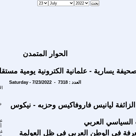
الحوار المتمدن
حيفة يسارية - علمانية الكترونية يومية مستقل
Saturday - 7/23/2022 - العدد : 7318
ال
 الزائفة ليانيس فاروفاكيس وحزبه - نيكوس
د
السياسي العربي
عم
أ
رفة في الوطن العربي في ظل العولمة
غا