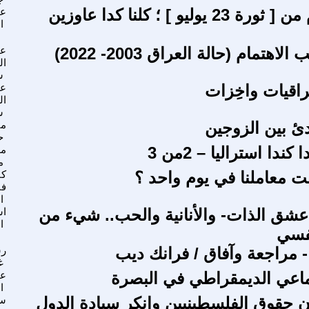
بعد 70 عام من [ ثورة 23 يوليو ] ؛ كلنا كدا عاوزين
عم
ا
اهتمام (حالة العراق 2003- 2022)
عم
ال
س
راقيات واخِزات
عم
ال
س
دئ بين الزوجين
من
ح
كندا استراليا – 2من 3
م
م
قت معاملنا في يوم واحد ؟
كا
فن
ا
عشق الذات- والأنانية والحب.. شيء من
اس
ا
نفسي
 - مراجعة وآفاق / فرانك ديب
رش
غ
جتماعي الديمقراطي في البصرة
ع
ا
ن حقوق الفلسطينيين وانكر سيادة الدول
سع