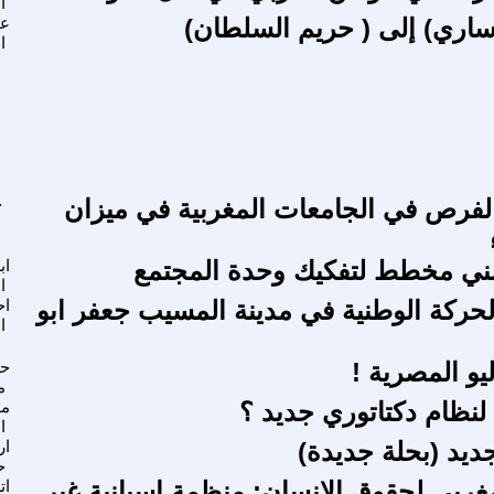
ا
اري) إلى ( حريم السلطان)
عب
ا
لفرص في الجامعات المغربية في ميزان
ح
أمني مخطط لتفكيك وحدة المجتمع
اب
ا
حركة الوطنية في مدينة المسيب جعفر ابو
اح
ا
ح
م
ظام دكتاتوري جديد ؟
مه
ا
ديد (بحلة جديدة)
ار
ح
غربي لحقوق الإنسان: منظمة إسبانية غير
ات