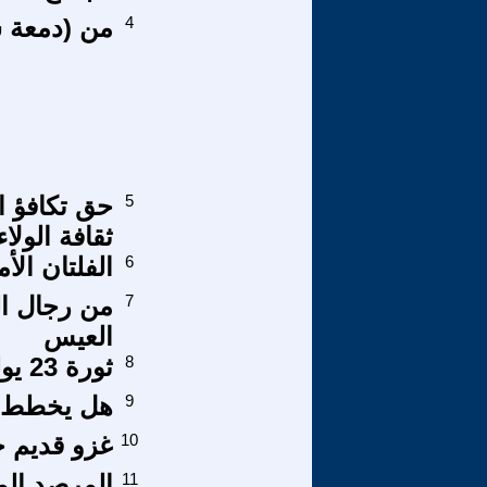
4
من (دمعة س
5
حق تكافؤ ا
ثقافة الولاء
6
الفلتان ال
7
من رجال ال
العيس
8
ثورة 23 يوليو المصرية !
9
هل يخطط لن
10
غزو قديم ج
11
المرصد الم