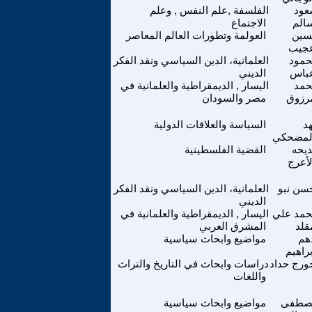
ود
الفلسفة ,علم النفس , وعلم
الم
الاجتماع
سين
العولمة وتطورات العالم المعاصر
جيب
مود
العلمانية، الدين السياسي ونقد الفكر
باس
الديني
مد
اليسار , الديمقراطية والعلمانية في
رزوق
مصر والسودان
د
السياسة والعلاقات الدولية
لمضحكي
يحه
القضية الفلسطينية
لأعرج
سن نبو
العلمانية، الدين السياسي ونقد الفكر
الديني
مد علي
اليسار , الديمقراطية والعلمانية في
قلد
المشرق العربي
هم
مواضيع وابحاث سياسية
براهيم
ورج حداد
دراسات وابحاث في التاريخ والتراث
واللغات
صطفى
مواضيع وابحاث سياسية