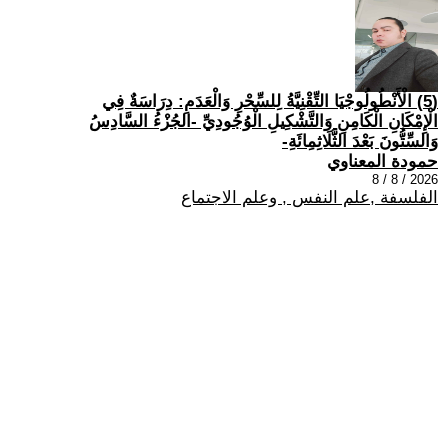
(5) الْأَنْطُولُوجْيَا التِّقْنِيَّةُ لِلسِّحْرِ وَالْعَدَمِ: دِرَاسَةٌ فِي
الْإِمْكَانِ الْكَامِنِ وَالتَّشْكِيلِ الْوُجُودِيِّ -الجُزْءُ السَّادِسُ
وَالسِّتُّونَ بَعْدَ الثَّلَاثِمِائَةِ-
حمودة المعناوي
2026 / 8 / 8
الفلسفة ,علم النفس , وعلم الاجتماع