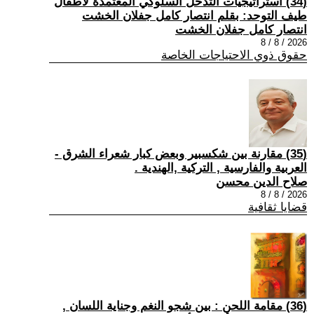
(34) استراتيجيات التدخل السلوكي المعتمدة لأطفال
طيف التوحد: بقلم انتصار كامل جفلان الخشت
انتصار كامل جفلان الخشت
2026 / 8 / 8
حقوق ذوي الاحتياجات الخاصة
(35) مقارنة بين شكسبير وبعض كبار شعراء الشرق -
العربية والفارسية , التركية ,الهندية .
صلاح الدين محسن
2026 / 8 / 8
قضايا ثقافية
(36) مقامة اللحن : بين شجو النغم وجناية اللسان ,