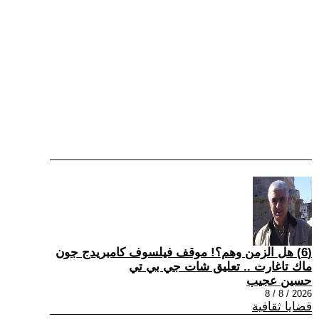
(6) هل الزمن وهم؟! موقف فيلسوف كامبريدج جون
ماك تاغارت .. تعليق شات جي بي تي
حسين عجيب
2026 / 8 / 8
قضايا ثقافية