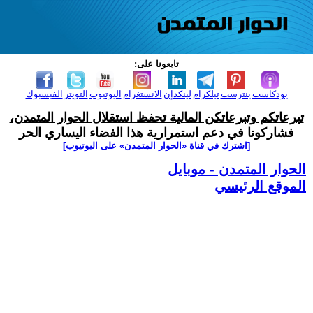
تابعونا على:
بودكاست
بنترست
تيلكرام
لينكدإن
الانستغرام
اليوتيوب
التويتر
الفيسبوك
تبرعاتكم وتبرعاتكن المالية تحفظ استقلال الحوار المتمدن،
فشاركونا في دعم استمرارية هذا الفضاء اليساري الحر
[اشترك في قناة ‫«الحوار المتمدن» على اليوتيوب]
الحوار المتمدن - موبايل
الموقع الرئيسي