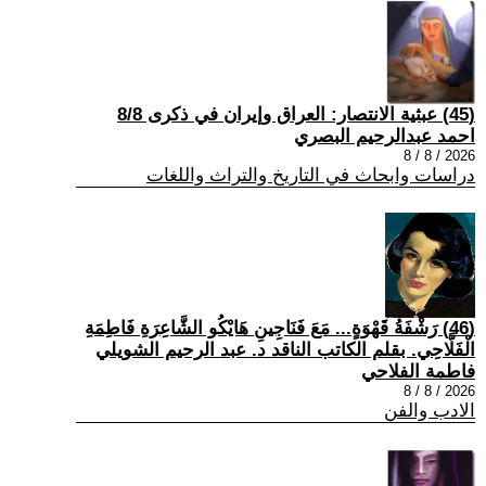
(45) عبثية الانتصار: العراق وإيران في ذكرى 8/8
احمد عبدالرحيم البصري
2026 / 8 / 8
دراسات وابحاث في التاريخ والتراث واللغات
(46) رَشْفَةُ قَهْوَةٍ... مَعَ فَنَاجِينِ هَايْكُو الشَّاعِرَةِ فَاطِمَةِ
الْفَلَّاحِي. بقلم الكاتب الناقد د. عبد الرحيم الشويلي
فاطمة الفلاحي
2026 / 8 / 8
الادب والفن