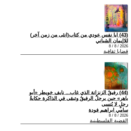
(43) ايا نفس عودي من كتاب(انثى من زمن آخر)
للاإيمان الشباني
2026 / 8 / 8
قضايا ثقافية
(44) رفيقُ الزنزانة الذي غاب... نايف خويطر «أبو
باهر» حين يرحلُ الرفيقُ وتبقى في الذاكرة حكايةُ
رجلٍ لا يُنسى
سامي ابراهيم فودة
2026 / 8 / 8
القضية الفلسطينية