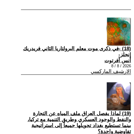
(18) -في ذكرى موت معلم البرولتاريا الثاني فريدريك
إنجلز-
أنس أفرتوت
2026 / 8 / 8
الارشيف الماركسي
(19) لماذا يفصل العراق ملف المياه عن التجارة
والنفط والوجود العسكري وطريق التنمية مع تركيا،
بينما تستطيع بغداد تحويلها جميعاً إلى استراتيجية
تفاوضية واحدة؟