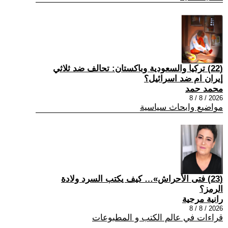
(22) تركيا والسعودية وباكستان: تحالف ضد ثلاثي
إيران ام ضد اسرائيل؟
محمد حمد
2026 / 8 / 8
مواضيع وابحاث سياسية
(23) فتى الأحراش»… كيف يكتب السرد ولادة
الرمز؟
رانية مرجية
2026 / 8 / 8
قراءات في عالم الكتب و المطبوعات