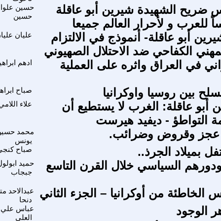
ضريح الشهيدة شيرين أبو عاقلة
حسين علوا
حسين
اً للعرب و لأحرار العالم جميعا
رين أبو عاقلة- أنموذج في الالتزام
عليان عليا
لمهني الكفاحي ضد الاحتلال الصهيوني
راني في العراق واثره على العملية
ادهم ابراهي
سلح بين روسيا واوكرانيا
صباح ابراه
 أبو عاقلة: الغرب لا يستطيع أن
علاء اللامي
التواطؤ - ديفيد هيرست
. عجز وقروض وضرائب.
محمد حسين
يونس
فل بميلاد الجرذ..
صباح كنجي
دورهم السياسي خلال القرن التاسع
حميد ابولول
جبجاب
 الخاطئة من أوكرانيا – الجزء الثاني
عبدالاحد مت
دنحا
ر الوجود
عباس علي
العلي