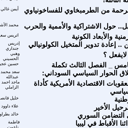
رحمة من الطرمبخاوي للفساخونياوي
أيمن غالي
.. حول الاشتراكية والأممية والحرب
محمد الأش
نية والأبعاد الكونية
اتريس سعي
ن .. إعادة تدوير المتخيل الكولونيالي
إدريس
جنداري
لايفعل ؟
وهبي
الحسيني
امس _ الفصل الثالث تكملة
حسين عجي
طلاق الحوار السياسي السوداني:
سعد محمد
عبدالله
قوبات الاقتصادية الأمريكية كأداة
ماجد احمد
الزاملي
ياسي
وطنية
خليل قانصو
رحيل الأخير
علاء داوود
التضامن السوري
خالد بطراو
ا الأقباط في ليبيا
فاطمة
ناعوت