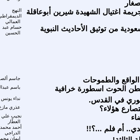
صغار
ريمة اغتيال الشهيدة شيرين أبوعاقلة
النهج
الديمقراطي
العمالي
عودية من توثيق الأحاديث النبوية
حسام عبد
الحسين
 الواقع والطموحات
جاسم ألصف
بطن الحوت اسطورة خرافية
باسم عبدال
ري في القدس.
نداء يونس
تصارع هؤلاء؟
عذري مازغ
ضاء
نجيب علي
العطّار
ي.. أم فلم ...؟!!
أحمد محمد
الدراجي
 الثالثة!
ايمان محمد