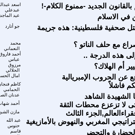
لقانون الجديد -ممنوع الكلام-!
اسعد عبدالل
عبدعلي
 في الاسلام
عيد الماجد
تل صحفية فلسطينية: هذه جريمة
جو أتارد
راع مع حلف الناتو ؟
محمد
النعماني
لى هذه الدرجة ..
أحمد فاروق
عباس
يير أم الهلاك؟
مرزوق
الحلالي
ع عن الحروب الإمبريالية
امال الحس
م فاشلاً
كاظم فنجان
الحمامي
ا الشهيدة الشاهد
عدنان الصب
ى لا تزعزع محطات الثقة
أحمد شهاب
راءالعالم,الجزء الثالث
مازن الشيخ
راتيجي المغربي والنهوض بالأمازيغية
عبد الله
حتوس
لحضارة والتحضر
قاسم