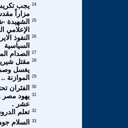
24
يجب تكريس 
مزاراً مقدس
25
الشهيدة -شي
الإعلامي ا
26
النفوذ الاي
السياسية
27
الصدام الم
28
مقتل شيرين
يغسل وصمة 
29
الموازنة .
30
الفئران تحت
31
يهود مصر و
عشر .
32
تعلم الدروس
33
السلام جوه