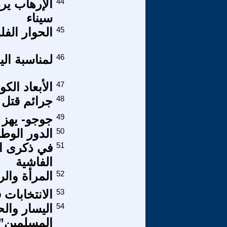
44
الإرهاب ير
سيناء
45
الحوار الفل
46
لمناسبة الي
47
الأبعاد الكون
48
جرائم قتل 
49
جوجو- يهز ا
50
الدور الوطني
51
في ذكرى ال
الفاشية
52
المرأة والر
53
الانتخابات
54
اليسار وال
المسلمين”