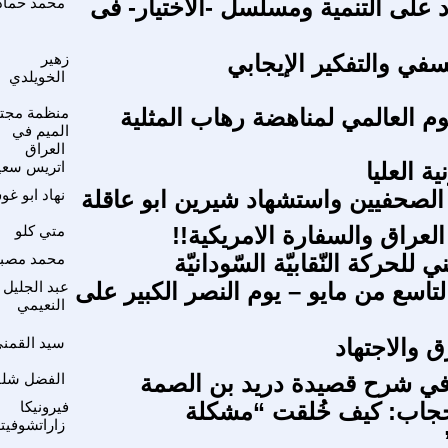
د على التنمية ومسلسل -الاختيار- فى
محمد حماد
سفي والتفكير الإيجابي
زهير
الخويلدي
وم العالمي لمناهضة رهاب المثلية
منظمة مجت
الميم في
العراق
ية العليا
اتريس سعي
الصحفيين واستشهاد شيرين ابو عاقلة
نهاد ابو غ
لعراق والسفارة الامريكية!!
متي كلو
 للحركة النّقابيّة السّودانيّة
محمد مصبا
تاسع من مايو – يوم النصر الكبير على
عبد الجليل
النعيمي
ق والاجتهاد
سيد القمن
 في شرح قصيدة دريد بن الصمة
الفضل شل
حجاب: كيف خُلقت “مشكلة
فيرونيكا
زاراتشوفي