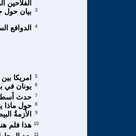
الفلاحين ال
3
بيان حول ج
4
الدوافع الس
5
امريكا بين
6
يونان في 
7
حدث أسطو
8
حول ماذا ي
9
الأزمةُ البي
10
هذا فلم هند
11
بعد المحاولة