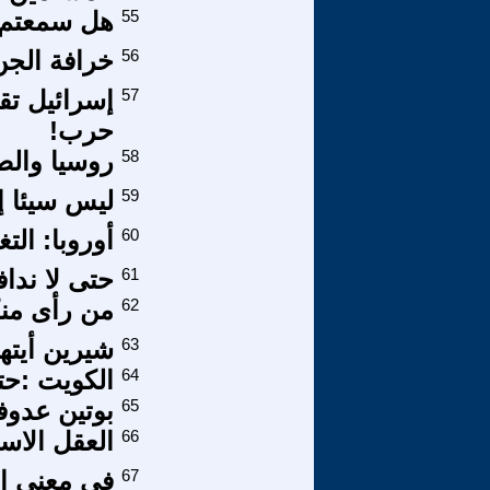
55
هل سمعتم با
56
خرافة الجن
57
إسرائيل تق
حرب!
58
روسيا والص
59
ليس سيئا إ
60
أوروبا: التغ
61
حتى لا نداف
62
من رأى منك
63
شيرين أيته
64
الكويت :حت
65
بوتين عدوفق
66
العقل الاست
67
في معنى ا