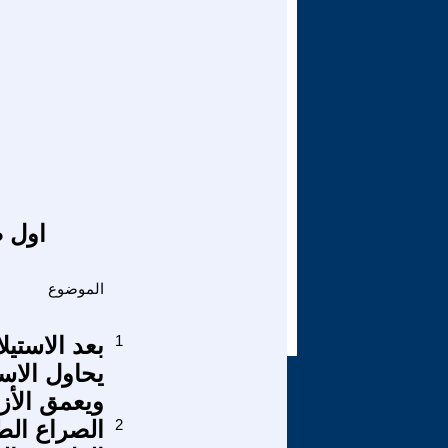
اول ص
الموضوع
1
بعد الاستي
يحاول الاس
ويعمق الأز
2
الصراع ال