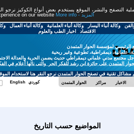
ة التصفح والنشر، الموقع يستخدم بعض أنواع الكوكيز نرجو النق
More info - المزيد
experience on our website
الفن
-
وكالة أنباء اليسار
-
وكالة أنباء العلمانية
-
وكالة أنباء العمال
-
وكا
الاقتصاد
-
اخبار الطب والعلوم
 الرئيسي لمؤسسة الحوار المتمدن
، علمانية، ديمقراطية، تطوعية وغير ربحية
ل مجتمع مدني علماني ديمقراطي حديث يضمن الحرية والعدالة الاجتم
حوار المتمدن على جائزة ابن رشد للفكر الحر والتى نالها أعلام في الفك
م مشاكل تقنية في تصفح الحوار المتمدن نرجو النقر هنا لاستخدام الموقع
كوردي
English
الاخبار
مراكز
الحوار المتمدن
المواضيع حسب التاريخ