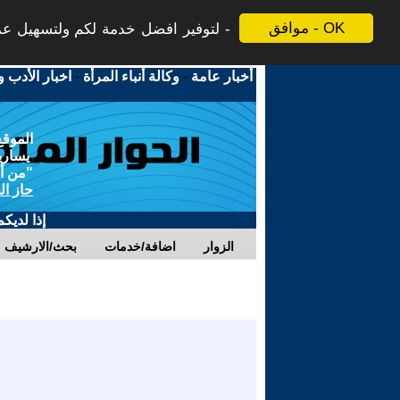
موافق - OK
لتوفير افضل خدمة لكم ولتسهيل عملي
أخبار عامة
-
وكالة أنباء المرأة
-
اخبار الأدب و
الموقع
يسارية
"من أج
حاز ال
إذا لديك
الزوار
اضافة/خدمات
بحث/الارشيف