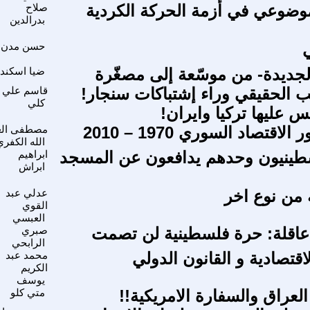
موضوعي في أزمة الحركة الكردية
صلاح
بدرالدين
حسن مدن
الجديدة- من موسّعة إلى مصغّرة
ضيا اسكندر
ب الحقيقي وراء إشتباكات سنجار!
قاسم علي
كلي
فس عليها تركيا وايران!
قتصاد السوري 1970 – 2010
مصطفى الع
الله الكفري
سطينيون وحدهم يدافعون عن المسجد
ابراهيم
ابراش
 من نوع اخر
عدلي عبد
القوي
العبسي
عاقلة: حرة فلسطينية لن تصمت
صبري
الرابحي
اقتصادية و القانون الدولي
محمد عبد
الكريم
يوسف
لعراق والسفارة الامريكية!!
متي كلو