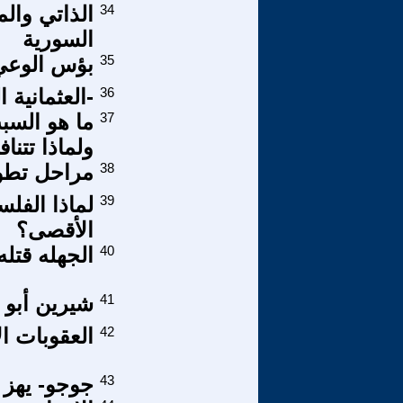
34
الذاتي وال
السورية
35
بؤس الوعي
36
-العثمانية 
37
ما هو السب
ولماذا تتنا
38
مراحل تطور الا
39
لماذا الفل
الأقصى؟
40
الجهله قتله
41
شيرين أبو 
42
العقوبات ال
43
جوجو- يهز ا