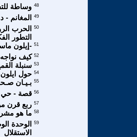
48
وساطة للتف
49
المغانم - د
50
الحرب الرو
التطور الف
51
-إيلون ماس
52
كيف نواجه 
53
سنبلة القم
54
حول ايلون
55
بـيـان صـح
56
قصة - حي ب
57
ربع قرن من
58
ما هو مشروع
59
الوحدة الوط
الاستقلال