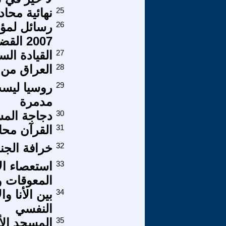
25
نهائية محادث
26
رسائل لمؤت
2007 القضايا الاقتصادية 1 من 4
27
القيادة الس
28
العراق من 
29
روسيا ليست
مدمرة
30
دجاجة المس
31
القرآن محاو
32
خرافة الجنة
33
استعصاء ال
المعوقات و
34
بين الأنا و
النفسي
35
المسجد الأ