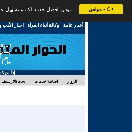
موافق - OK
لتوفير افضل خدمة لكم ولتسهيل عملي
أخبار عامة
-
وكالة أنباء المرأة
-
اخبار الأدب و
الموقع
يسارية
"من أج
حاز ال
إذا لديك
الزوار
اضافة/خدمات
بحث/الارشيف