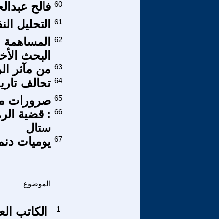
60
فالح عبدال
61
التحليل الن
62
المساهمة ال
البحث الأخلاق
63
من مآثر ال
64
تحالف تاري
65
صرورات مش
66
: قضية الر
ستال
67
يوميات دنماركية 00
الموضوع
1
الكاتب ال