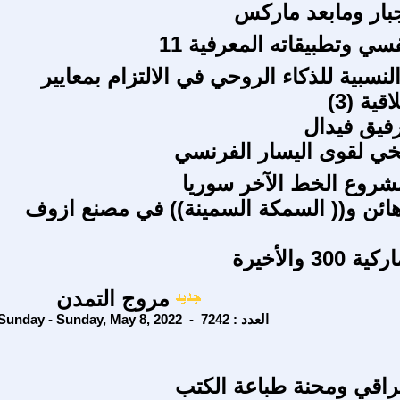
جبار ومابعد ماركس
فسي وتطبيقاته المعرفية 11
نسبية للذكاء الروحي في الالتزام بمعايير
ية (3)
رفيق فيدال
خي لقوى اليسار الفرنسي
روع الخط الآخر سوريا
هائن و(( السمكة السمينة)) في مصنع ازوف
3 والأخيرة
مروج التمدن
Sunday - Sunday, May 8, 2022 - العدد : 7242
عراقي ومحنة طباعة الكتب