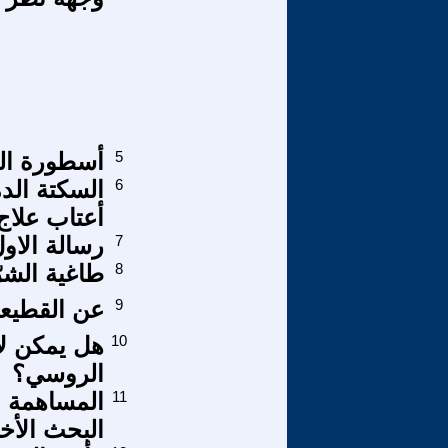
5
أسطورة الد
6
السكتة الد
أعتاب علاج
7
رسالة الاول من اي
8
طاغية الشرّ
9
عن القطيعة
10
هل يمكن لأ
الروسي؟
11
المساهمة ال
البحث الأخلاق