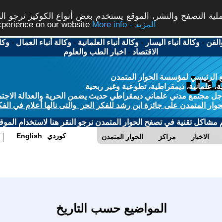
ة التصفح والنشر، الموقع يستخدم بعض أنواع الكوكيز نرجو النق
More info - المزيد
experience on our website
الفن
-
وكالة أنباء اليسار
-
وكالة أنباء العلمانية
-
وكالة أنباء العمال
-
وكا
الاقتصاد
-
اخبار الطب والعلوم
 الرئيسي لمؤسسة الحوار المتمدن
، علمانية، ديمقراطية، تطوعية وغير ربحية
ل مجتمع مدني علماني ديمقراطي حديث يضمن الحرية والعدالة الاجتم
حوار المتمدن على جائزة ابن رشد للفكر الحر والتى نالها أعلام في الفك
م مشاكل تقنية في تصفح الحوار المتمدن نرجو النقر هنا لاستخدام الموقع
كوردي
English
الاخبار
مراكز
الحوار المتمدن
المواضيع حسب التاريخ