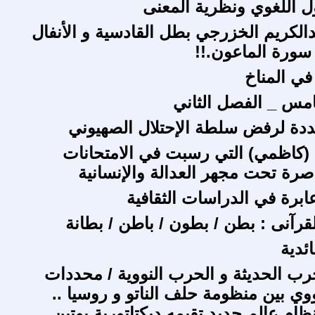
ل اللغوي ونظرية المعنى
دالکریم الخزرجي بطل القادسیة و الأنفال
سورة الماعون.!!
في المناخ
امس _ الفصل الثاني
دة لرفض سلطة الإحتلال الصهيوني
(كاظمي) التي رسبت في الامتحانات
اصرة تحت مجهر العدالة والإنسانية
برة في الدراسات الثقافية
قرآنى : بطن / بطون / باطن / بطانة
ائدية
ب الحديثة و الحرب النووية / محددات
وي بين منظومة حلف الناتو و روسيا ..
ظام عالم جديد تقيمه ديكتاتورية بوتين