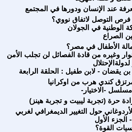
رفة عند الإنسان ودورها في المجتمع
رص التوصل لاتفاق نووي؟
ة الوطنية في الجولان
ن الصراع
الة الأطفال في مصر؟
نوار وغيره من قادة الفصائل لن تجلب الأمن
لدولةالإحتلال
ن يقضان - لابن طفيل : الحلقة الرابعة
رتزق كندي هرب من اوكرانيا
لسل -الاختيار-
دة حرة (تجربة ليبيت و تجربة هينز)
أردوغاني حول التغيير الديمغرافي لغربي
 الجزء الأول
يات القوة؟