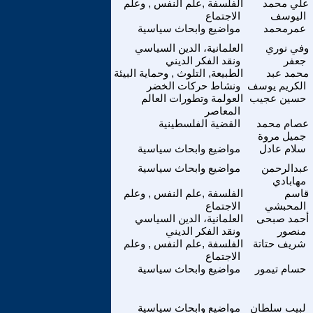
علي محمد
الفلسفة ,علم النفس , وعلم
اليوسف
الاجتماع
عمرمحمد
مواضيع وابحاث سياسية
وفي نوري
العلمانية، الدين السياسي
جعفر
ونقد الفكر الديني
محمد عبد
الطبيعة, التلوث , وحماية البيئة
الكريم يوسف
ونشاط حركات الخضر
حسين عجيب
العولمة وتطورات العالم
المعاصر
عصام محمد
القضية الفلسطينية
جميل مروة
سلام عادل
مواضيع وابحاث سياسية
عبدالرحمن
مواضيع وابحاث سياسية
مهابادي
قاسم
الفلسفة ,علم النفس , وعلم
المحبشي
الاجتماع
أحمد صبحى
العلمانية، الدين السياسي
منصور
ونقد الفكر الديني
شريف حتاتة
الفلسفة ,علم النفس , وعلم
الاجتماع
حسام تيمور
مواضيع وابحاث سياسية
لبيب سلطان
مواضيع وابحاث سياسية