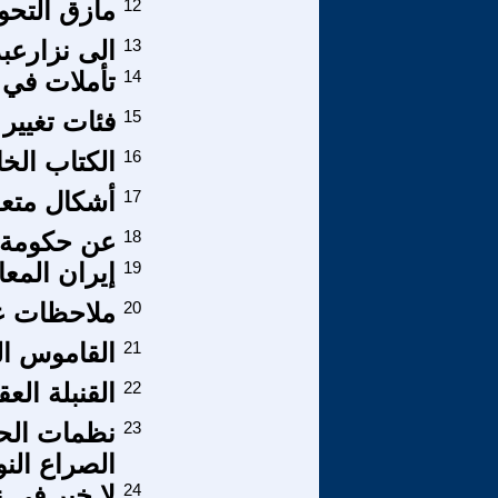
12
مأزق التحو
13
الی نزارعب
14
تأملات في 
15
فئات تغيير 
16
الكتاب الخ
17
أشكال متعد
18
عن حكومة 
19
إيران المع
20
ملاحظات عا
21
القاموس ال
22
القنبلة العق
23
نظمات الحر
الصراع النو
24
لا خير في ن