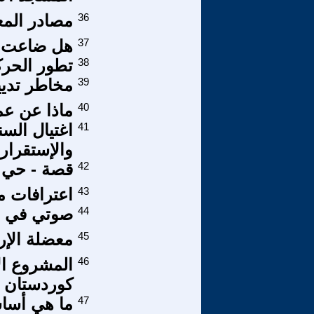
36
مصادر المع
37
هل ضاعت ف
38
تطور الحرك
39
مخاطر تديي
40
ماذا عن عم
41
اغتيال الس
والإستقرار 
42
قصة - حي ب
43
اعترافات م
44
صوتي في مس
45
معضلة الإرا
46
المشروع ال
كوردستان -
47
ما هي أساس