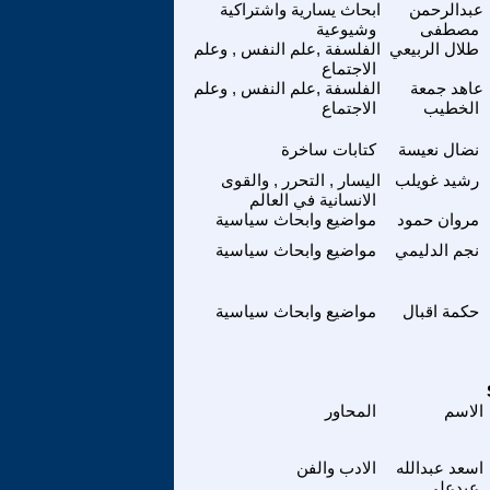
عبدالرحمن
ابحاث يسارية واشتراكية
مصطفى
وشيوعية
طلال الربيعي
الفلسفة ,علم النفس , وعلم
الاجتماع
عاهد جمعة
الفلسفة ,علم النفس , وعلم
الخطيب
الاجتماع
نضال نعيسة
كتابات ساخرة
رشيد غويلب
اليسار , التحرر , والقوى
الانسانية في العالم
مروان حمود
مواضيع وابحاث سياسية
نجم الدليمي
مواضيع وابحاث سياسية
حكمة اقبال
مواضيع وابحاث سياسية
الاسم
المحاور
اسعد عبدالله
الادب والفن
عبدعلي