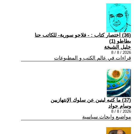
(36) اختصار كتاب : - فلاحو سورية- للكاتب حنا
بطاطو (1)
خليل الشيخة
2026 / 8 / 8
قراءات في عالم الكتب و المطبوعات
(37) ما كتبه لينين عن سلوك الإنتهازيين
وسام جواد
2026 / 8 / 8
مواضيع وابحاث سياسية