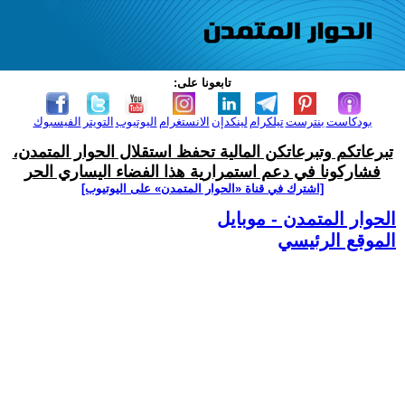
تابعونا على:
بودكاست
بنترست
تيلكرام
لينكدإن
الانستغرام
اليوتيوب
التويتر
الفيسبوك
تبرعاتكم وتبرعاتكن المالية تحفظ استقلال الحوار المتمدن،
فشاركونا في دعم استمرارية هذا الفضاء اليساري الحر
[اشترك في قناة ‫«الحوار المتمدن» على اليوتيوب]
الحوار المتمدن - موبايل
الموقع الرئيسي