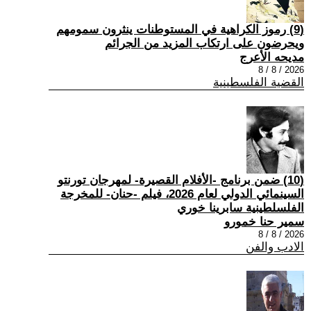
(9) رموز الكراهية في المستوطنات ينثرون سمومهم
ويحرضون على ارتكاب المزيد من الجرائم
مديحه الأعرج
2026 / 8 / 8
القضية الفلسطينية
(10) ضمن برنامج -الأفلام القصيرة- لمهرجان تورنتو
السينمائي الدولي لعام 2026، فيلم -حنان- للمخرجة
الفلسلطينية سابرينا خوري
سمير حنا خمورو
2026 / 8 / 8
الادب والفن