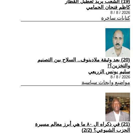
(19) الشعب يريد تعطيل القطار
كاظم فنجان الحمامي
2026 / 8 / 8
كتابات ساخرة
(20) بعد وثيقة ملادينوف.. السلاح بين التصنيم
والتخزين؟!
سليم يونس الزريعي
2026 / 8 / 8
مواضيع وابحاث سياسية
(21) في ذكراه ال ٨٠ ما هي أبرز معالم مسيرة
الحزب الشيوعي؟ (2/2)