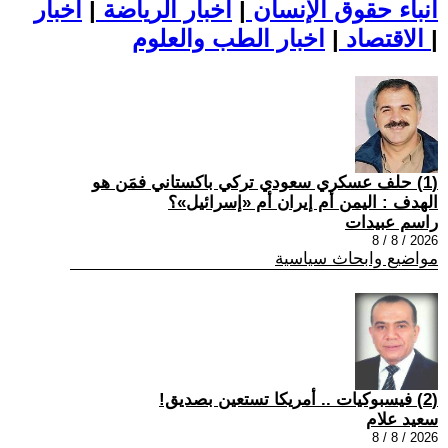
أنباء حقوق الإنسان
|
اخبار الرياضة
|
اخبار
|
اخبار الطب والعلوم
الاقتصاد
|
(1) حلف عسكري سعودي تركي باكستاني فمَن هو
الهدف : اليمن أم إيران أم «إسرائيل»؟
راسم عبيدات
2026 / 8 / 8
مواضيع وابحاث سياسية
(2) فيسبوكيات .. أمريكا تستعين بصديق!
سعيد علام
2026 / 8 / 8