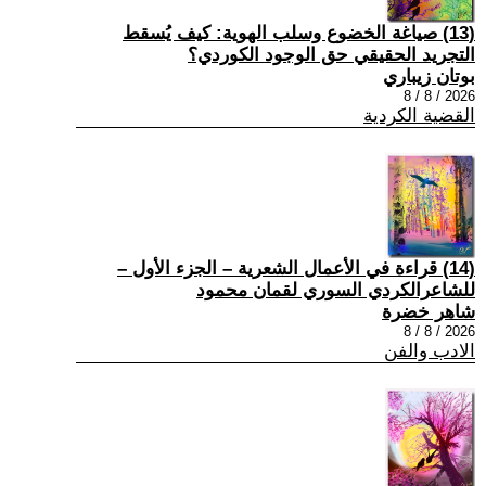
(13) صياغة الخضوع وسلب الهوية: كيف يُسقط
التجريد الحقيقي حق الوجود الكوردي؟
بوتان زيباري
2026 / 8 / 8
القضية الكردية
(14) قراءة في الأعمال الشعرية – الجزء الأول –
للشاعرالكردي السوري لقمان محمود
شاهر خضرة
2026 / 8 / 8
الادب والفن