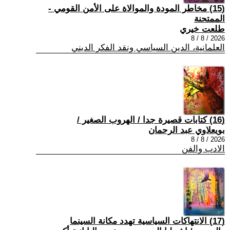
(15) مخاطر المودة والموالاة على الأمن القومي -
الممتحنة
طلعت خيري
2026 / 8 / 8
العلمانية، الدين السياسي ونقد الفكر الديني
(16) كتابات قصيرة جدا / الهروب الصغير /
بويعلاوي عبد الرحمان
2026 / 8 / 8
الادب والفن
(17) الانتهاكات السياسية تهدد مكانة السينما