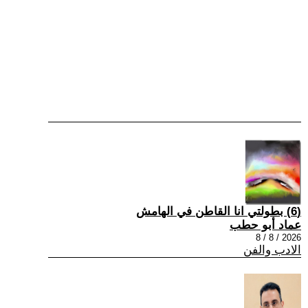
(6) بطولتي انا القاطن في الهامش
عماد أبو حطب
2026 / 8 / 8
الادب والفن