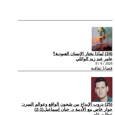
(24) لماذا يختار الإنسان العبودية؟
عامر عبد زيد الوائلي
2026 / 8 / 8
قضايا ثقافية
(25) دروب الإبداع بين شجون الواقع وعوالم السرد:
حوار خاص مع الأديبة د. حنان إسماعيل(1-2)
عطا درغام