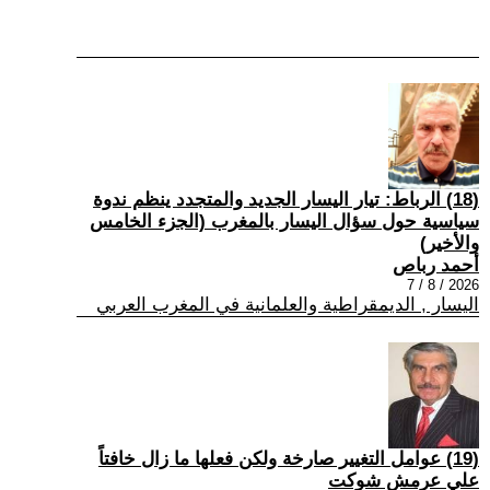
(18) الرباط: تيار اليسار الجديد والمتجدد ينظم ندوة
سياسية حول سؤال اليسار بالمغرب (الجزء الخامس
والأخير)
أحمد رباص
2026 / 8 / 7
اليسار , الديمقراطية والعلمانية في المغرب العربي
(19) عوامل التغيير صارخة ولكن فعلها ما زال خافتاً
علي عرمش شوكت