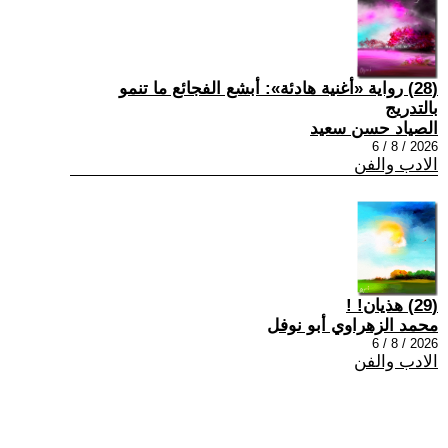
(28) رواية «أغنية هادئة»: أبشع الفجائع ما تنمو
بالتدريج
الصياد حسن سعيد
2026 / 8 / 6
الادب والفن
(29) هذيان! !
محمد الزهراوي أبو نوفل
2026 / 8 / 6
الادب والفن