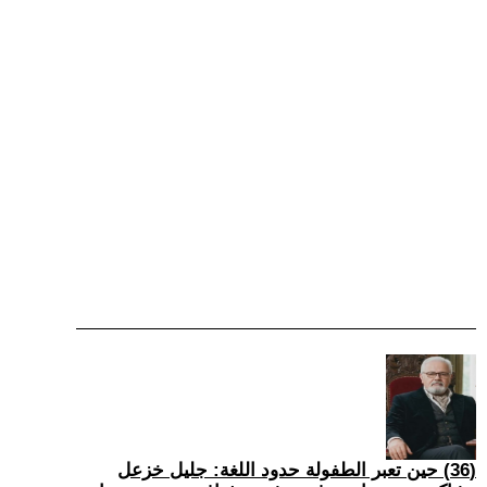
(36) حين تعبر الطفولة حدود اللغة: جليل خزعل