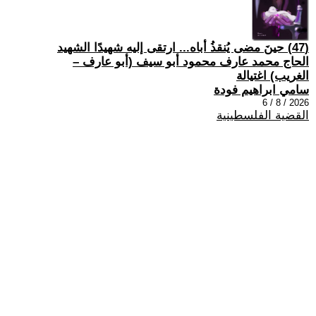
(47) حينَ مضى يُنقذُ أباه... ارتقى إليه شهيدًا الشهيد
الحاج محمد عارف محمود أبو سيف (أبو عارف –
الغريب) اغتيالة
سامي ابراهيم فودة
2026 / 8 / 6
القضية الفلسطينية