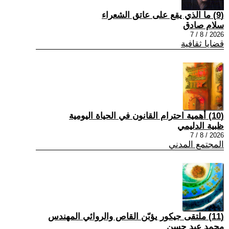
(9) ما الذي يقع على عاتق الشعراء
سلام صادق
2026 / 8 / 7
قضايا ثقافية
(10) أهمية احترام القانون في الحياة اليومية
ظبية الدليمي
2026 / 8 / 7
المجتمع المدني
(11) ملتقى جيكور يؤبّن القاص والروائي المهندس
محمد عبد حسن