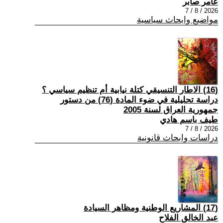
عامر صابر
2026 / 8 / 7
مواضيع وابحاث سياسية
(16) الاطار التنسيقي كتلة نيابية أم تنظيم سياسي ؟
دراسة تحليلية في ضوء المادة (76) من دستور
جمهورية العراق لسنة 2005
طيف باسم هادي
2026 / 8 / 7
دراسات وابحاث قانونية
(17) المشاريع الوطنية ومظاهر السيادة
عبد الخالق الفلاح