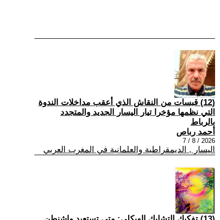
(12) قبسات من النقاش الذي أعقب مداخلات الندوة
التي نظمها مؤخرا تيار اليسار الجديد والمتجدد
بالرباط
أحمد رباص
2026 / 8 / 7
اليسار , الديمقراطية والعلمانية في المغرب العربي
(13) تفكيك التشابك الهيكلي: متى تستعيد واشنطن