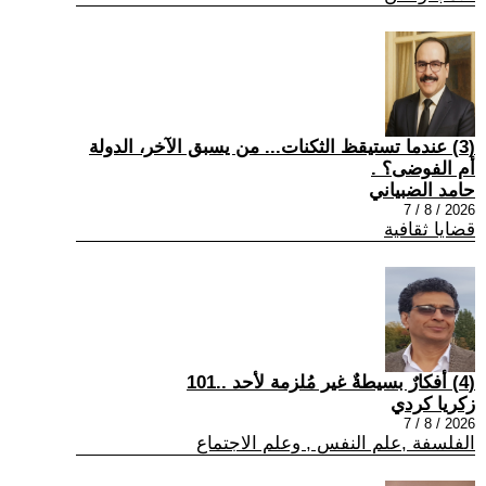
(3) عندما تستيقظ الثكنات... من يسبق الآخر، الدولة
أم الفوضى؟ .
حامد الضبياني
2026 / 8 / 7
قضايا ثقافية
(4) أفكارٌ بسيطةٌ غير مُلزمة لأحد ..101
زكريا كردي
2026 / 8 / 7
الفلسفة ,علم النفس , وعلم الاجتماع