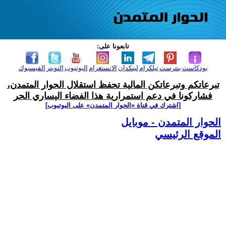
تابعونا على:
بودكاست
بنترست
تيلكرام
لينكدإن
الانستغرام
اليوتيوب
التويتر
الفيسبوك
تبرعاتكم وتبرعاتكن المالية تحفظ استقلال الحوار المتمدن،
فشاركونا في دعم استمرارية هذا الفضاء اليساري الحر
[اشترك في قناة ‫«الحوار المتمدن» على اليوتيوب]
الحوار المتمدن - موبايل
الموقع الرئيسي