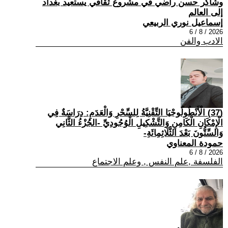
وشاكر حسن راضي في مشروع ثقافي يستعيد بغداد
إلى العالم
إسماعيل نوري الربيعي
2026 / 8 / 6
الادب والفن
(37) الْأَنْطُولُوجْيَا التِّقْنِيَّةُ لِلسِّحْرِ وَالْعَدَمِ: دِرَاسَةٌ فِي
الْإِمْكَانِ الْكَامِنِ وَالتَّشْكِيلِ الْوُجُودِيِّ -الجُزْءُ الثَّانِي
وَالسِّتُّونَ بَعْدَ الثَّلَاثِمِائَةِ-
حمودة المعناوي
2026 / 8 / 6
الفلسفة ,علم النفس , وعلم الاجتماع