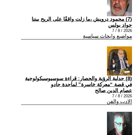
(7) محمود درويش ،ما زلت واقفًا على الريح بيننا
جواد بولس
2026 / 8 / 7
مواضيع وابحاث سياسية
(8) جدلية الرؤية والحصار: قراءة سوسيوسيكولوجية
في قصة “معركة خاسرة” لماجدة جادو
عصام الدين صالح
2026 / 8 / 7
الادب والفن