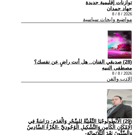
توازنات إقليمية جديدة
جهاد حمدان
2026 / 8 / 8
مواضيع وابحاث سياسية
(28) صديقي الفنان.. هل أنت راضٍ عن نفسك؟
مصطفى النبيه
2026 / 8 / 8
الادب والفن
(29) الْأَنْطُولُوجْيَا التِّقْنِيَّةُ لِلسِّحْرِ وَالْعَدَمِ: دِرَاسَةٌ فِي
الْإِمْكَانِ الْكَامِنِ وَالتَّشْكِيلِ الْوُجُودِيِّ -الجُزْءُ السَّادِسُ
وَالسِّتُّونَ بَعْدَ الثَّلَاثِمِائَةِ-