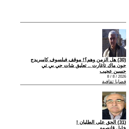
(30) هل الزمن وهم؟! موقف فيلسوف كامبريدج
جون ماك تاغارت .. تعليق شات جي بي تي
حسين عجيب
2026 / 8 / 8
قضايا ثقافية
(31) الحق على الطليان !
خليل قانصوه