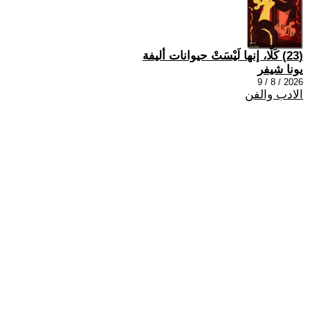
(23) كَلَّا، إنها لَيْسَتْ حيوانات أليفة
يونا شيفر
2026 / 8 / 9
الادب والفن