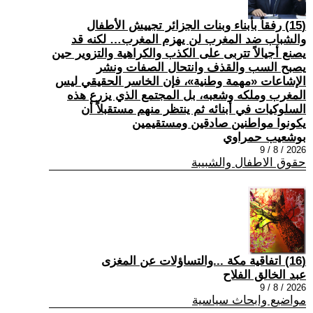
(15) رفقاً بأبناء وبنات الجزائر تجييش الأطفال
والشباب ضد المغرب لن يهزم المغرب… لكنه قد
يصنع أجيالاً تتربى على الكذب والكراهية والتزوير حين
يصبح السب والقذف وانتحال الصفات ونشر
الإشاعات «مهمة وطنية»، فإن الخاسر الحقيقي ليس
المغرب وملكه وشعبه، بل المجتمع الذي يزرع هذه
السلوكيات في أبنائه ثم ينتظر منهم مستقبلاً أن
يكونوا مواطنين صادقين ومستقيمين
بوشعيب حمراوي
2026 / 8 / 9
حقوق الاطفال والشبيبة
(16) اتفاقية مكة ...والتساؤلات عن المغزى
عبد الخالق الفلاح
2026 / 8 / 9
مواضيع وابحاث سياسية