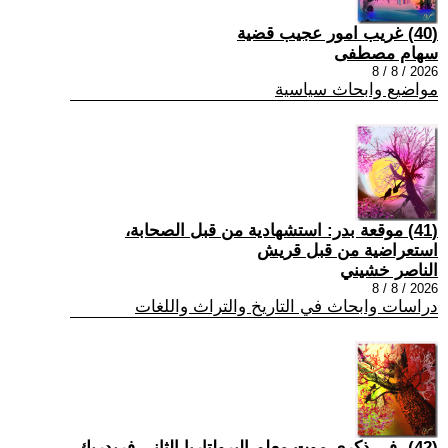
(40) غريب امور عجيب قضية
سهام مصطفى
2026 / 8 / 8
مواضيع وابحاث سياسية
(41) موقعة بدر: استشهادية من قبل الصحابة،
استعراضية من قبل قريش
الناصر خشيني
2026 / 8 / 8
دراسات وابحاث في التاريخ والتراث واللغات
(42) -في ذكرى موت معلم البرولتاريا الثاني فريدريك