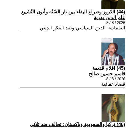
(44) الدّروز وصراع البقاء بين نار السّنّة وأتون التّشييع
علم الدين بدرية
2026 / 8 / 8
العلمانية، الدين السياسي ونقد الفكر الديني
(45) افلام قديمة
قاسم حسين صالح
2026 / 8 / 8
قضايا ثقافية
(46) تركيا والسعودية وباكستان: تحالف ضد ثلاثي