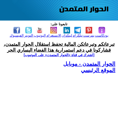
تابعونا على:
بودكاست
بنترست
تيلكرام
لينكدإن
الانستغرام
اليوتيوب
التويتر
الفيسبوك
تبرعاتكم وتبرعاتكن المالية تحفظ استقلال الحوار المتمدن،
فشاركونا في دعم استمرارية هذا الفضاء اليساري الحر
[اشترك في قناة ‫«الحوار المتمدن» على اليوتيوب]
الحوار المتمدن - موبايل
الموقع الرئيسي