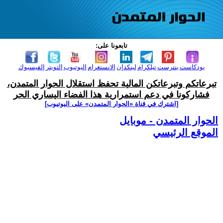
تابعونا على:
بودكاست
بنترست
تيلكرام
لينكدإن
الانستغرام
اليوتيوب
التويتر
الفيسبوك
تبرعاتكم وتبرعاتكن المالية تحفظ استقلال الحوار المتمدن،
فشاركونا في دعم استمرارية هذا الفضاء اليساري الحر
[اشترك في قناة ‫«الحوار المتمدن» على اليوتيوب]
الحوار المتمدن - موبايل
الموقع الرئيسي