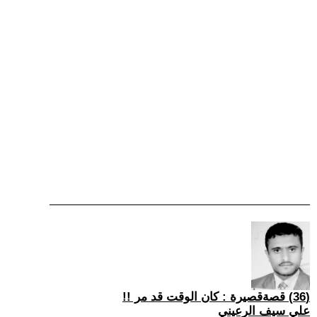
(36) قصةقصيرة : كان الوقت قد مر !!
علي سيف الرعيني