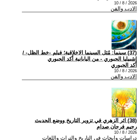
2026 / 8 / 10
الادب والفن
(37) سينما: مُثل السينما الاخلاقية؛ فيلم -خط الظل- /
إشبيليا الجبوري - من اليابانية أكد الجبوري
أكد الجبوري
2026 / 8 / 10
الادب والفن
(38) اثر الزهري في تزوير التاريخ ووضع الحديث
رحيم فرحان صدام
2026 / 8 / 10
دراسات وابحاث في التاريخ والتراث واللغات