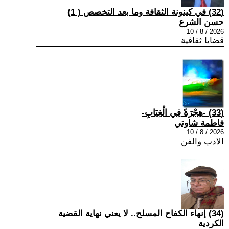
(32) في كينونة الثقافة وما بعد التخصص ( 1)
حسن الشرع
2026 / 8 / 10
قضايا ثقافية
(33) -هِجْرَةً فِي الْغِيَابِ-
فاطمة شاوتي
2026 / 8 / 10
الادب والفن
(34) إنهاء الكفاح المسلح.. لا يعني نهاية القضية
الكردية