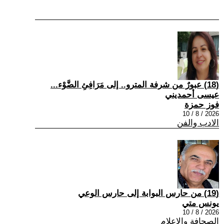
(18) عبورٌ من شرفة المترو.. إلى مَرَافِئِ الضَّوْء...
عيسى أحمديني
فوز حمزة
2026 / 8 / 10
الادب والفن
(19) من حارس البوابة إلى حارس الوعي
يونس متي
2026 / 8 / 10
الصحافة والاعلام