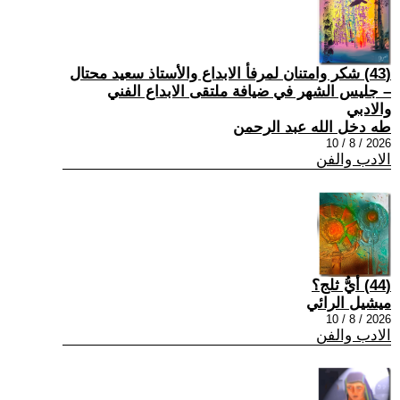
(43) شكر وامتنان لمرفأ الابداع والأستاذ سعيد محتال
– جليس الشهر في ضيافة ملتقى الابداع الفني
والادبي
طه دخل الله عبد الرحمن
2026 / 8 / 10
الادب والفن
(44) أيُّ ثلج؟
ميشيل الرائي
2026 / 8 / 10
الادب والفن