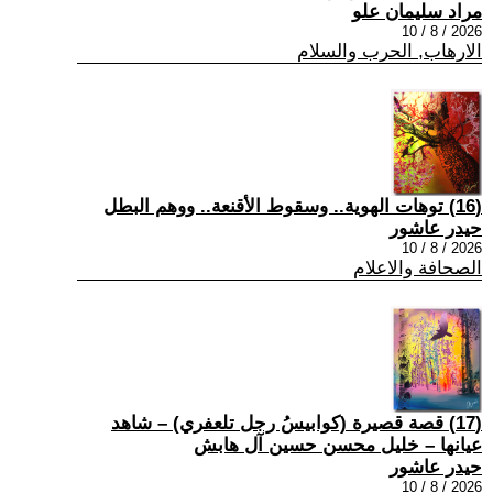
مراد سليمان علو
2026 / 8 / 10
الارهاب, الحرب والسلام
(16) توهات الهوية.. وسقوط الأقنعة.. ووهم البطل
حيدر عاشور
2026 / 8 / 10
الصحافة والاعلام
(17) قصة قصيرة (كوابيسُ رجل تلعفري) – شاهد
عيانها – خليل محسن حسين آل هابش
حيدر عاشور
2026 / 8 / 10