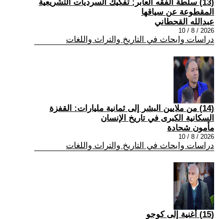
(13) سلطة الفقه العابر: تفكيك السرديات التشريعية
المقطوعة عن سياقها
عبدالله القحطاني
2026 / 8 / 10
دراسات وابحاث في التاريخ والتراث واللغات
(14) من ملايين البشر إلى ثمانية مليارات: القفزة
السكانية الكبرى في تاريخ الإنسان
مأمون شحادة
2026 / 8 / 10
دراسات وابحاث في التاريخ والتراث واللغات
(15) أُغنية إلى كوجو