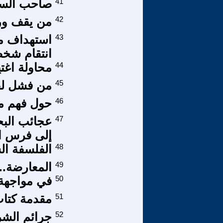
41
صاحب الس
42
من يقف ورا
43
استهداف من
انتقام شخ
44
محاولة اغتي
45
من فشل لف
46
حول فهم م
47
عجائب البح
إلى فرس ال
48
الفلسفة ال
49
المعارضة..
50
في مواجهة 
51
مقدمة كتاب 
52
جرائم الش