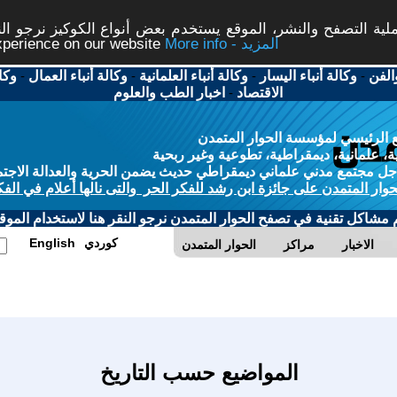
ة التصفح والنشر، الموقع يستخدم بعض أنواع الكوكيز نرجو النق
More info - المزيد
experience on our website
الفن
-
وكالة أنباء اليسار
-
وكالة أنباء العلمانية
-
وكالة أنباء العمال
-
وكا
الاقتصاد
-
اخبار الطب والعلوم
 الرئيسي لمؤسسة الحوار المتمدن
، علمانية، ديمقراطية، تطوعية وغير ربحية
ل مجتمع مدني علماني ديمقراطي حديث يضمن الحرية والعدالة الاجتم
حوار المتمدن على جائزة ابن رشد للفكر الحر والتى نالها أعلام في الفك
م مشاكل تقنية في تصفح الحوار المتمدن نرجو النقر هنا لاستخدام الموقع
كوردي
English
الاخبار
مراكز
الحوار المتمدن
المواضيع حسب التاريخ