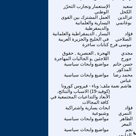
سعيد
الإستعمار وتجارب التحرّر
الكحل
الوطني
عزالدين
العمل المشترك بين القوى
بوغانمي
اليسارية والعلمانية
والديمقرطية
فؤاد
اليسار , الديمقراطية والعلمانية
الصلاحي
في الخليج والجزيرة العربية
موسى فرج
كتابات ساخرة
مجدي
الهجرة , العنصرية , حقوق
جورج
اللاجئين ,و الجاليات المهاجرة
حسن حاتم
مواضيع وابحاث سياسية
المذكور
محمد رضا
مواضيع وابحاث سياسية
عباس
هاشم نعمة
ملف: وباء - فيروس كورونا
(كوفيد-19) الاسباب والنتائج،
الأبعاد والتداعيات المجتمعية في
كافة المجالات
فؤاد
ابحاث يسارية واشتراكية
النمري
وشيوعية
الطاهر
مواضيع وابحاث سياسية
المعز
نجم
مواضيع وابحاث سياسية
الدليمي