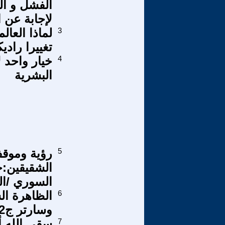
الفشل و ال
لإجابة عن 
3
لماذا العال
تغييرا رادي
4
خيار واحد ل
البشرية
5
رؤية وموقف
الشقيقين:
السوري /ا
6
وسارتر ج2
7
سقى الله أي