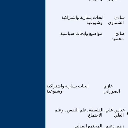
شادي
ابحاث يسارية واشتراكية
الشماوي
وشيوعية
صالح
مواضيع وابحاث سياسية
محمود
غازي
ابحاث يسارية واشتراكية
الصوراني
وشيوعية
عباس علي
الفلسفة ,علم النفس , وعلم
العلي
الاجتماع
زهير دعيم
المجتمع المدني