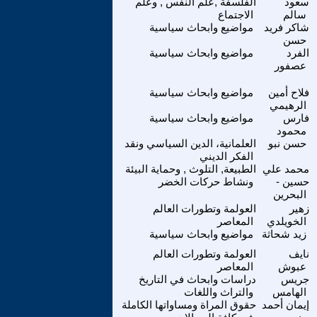
سعود
الفلسفة ,علم النفس , وعلم
سالم
الاجتماع
شاكر فريد
مواضيع وابحاث سياسية
حسن
الفرد
مواضيع وابحاث سياسية
عصفور
فلاح أمين
مواضيع وابحاث سياسية
الرهيمي
فارس
مواضيع وابحاث سياسية
محمود
حسن نبو
العلمانية، الدين السياسي ونقد
الفكر الديني
محمد علي
الطبيعة, التلوث , وحماية البيئة
حسين -
ونشاط حركات الخضر
البحرين
زهير
العولمة وتطورات العالم
الخويلدي
المعاصر
زيد شحاثة
مواضيع وابحاث سياسية
نايف
العولمة وتطورات العالم
عبوش
المعاصر
جريس
دراسات وابحاث في التاريخ
الهامس
والتراث واللغات
إيمان أحمد
حقوق المراة ومساواتها الكاملة