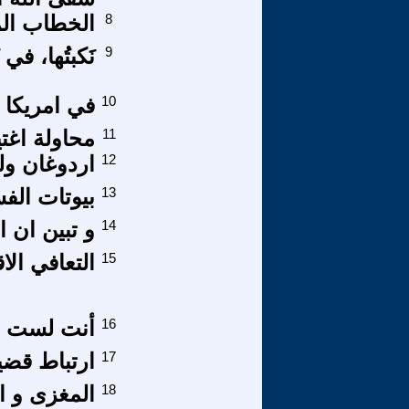
8
الخطاب المل
9
نَكبتُها، في 
10
في امريكا و
11
محاولة اغت
12
اردوغان ول
13
بيوتات الف
14
و تبين ان 
15
التعافي الا
16
أنت لست شيو
17
ارتباط قضية
18
المغزى و ال