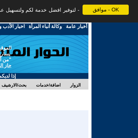
موافق - OK
لتوفير افضل خدمة لكم ولتسهيل عملي
أخبار عامة
-
وكالة أنباء المرأة
-
اخبار الأدب و
الموقع
يسارية
"من أج
حاز ال
إذا لديك
الزوار
اضافة/خدمات
بحث/الارشيف