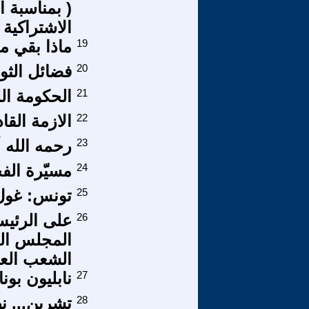
الاشتراكية 
19
ماذا بقي م
20
فضائل الثور
21
الحكومة ال
22
الازمة القا
23
رحمه الله أ
24
مسيّرة الفج
25
تونس: غول
26
على الرئيس
المجلس الق
الشعب الع
27
نابليون بون
28
تشرين... ن