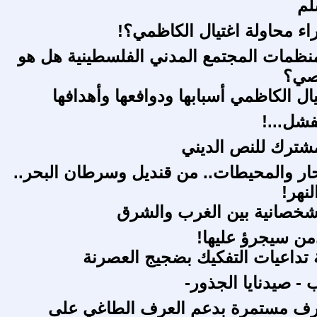
لم
ء محاولة اغتيال الكاظمي؟!
ظمات المجتمع المدني الفلسطينية هل هو
صي؟
ال الكاظمي أسبابها ودوافعها وأهدافها
شل...!
شترك للنص الديني
ار والمحيطات.. من قنديل وسرطان البحر..
نهر!
شخصانية بين الغرب والشرق
من سيجرؤ عليها!
تداعيات التفكيك بضجيج العصرنة
- صيدنايا الجذور-
رف مستمرة بدعم العرف الطاغي على