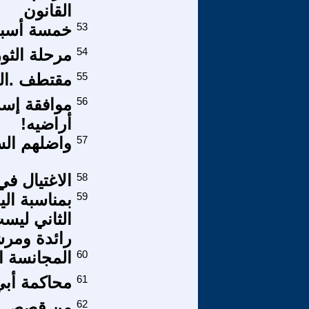
القانون
53
خمسة أسباب
54
مرحلة الثور
55
مقتطف .الث
56
موافقة إسر
أراضيه!
57
واضلهم الس
58
الاغتيال ف
59
الثاني ليس
رائدة ومر
60
المجانسة ا
61
محاكمة أبي الم
62
من قصص الو