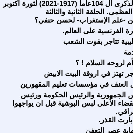
( بمناسبة الذكرى ال 104عاما (1917-2021) لثورة اكتوبر
العظمى. الحلقة الثانية والثالثة
ن -علم الإستغراب- لحسن حنفي؟
ة الفرنسية على العالم.
ليبية تتاجر بقوت الشعب
دمة
م لروحه السلام ! ؟
ر تهتز في اروقة البيت الابيض
 العنف في مؤسسات تعليم المقهورين
 الجمهورية والرئيس الحكومة ورئيس
ضاء الأعلى لبس البوشية قبل ان يواجهوا
راقي.
ابارت القذر.
هاية عصر التعفن