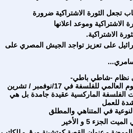
 تجعل الثورة الاشتراكية ضرورة
ة الاشتراكية وموعد اعلانها
ورة الاشتراكية.
ائيل على تعزيز تواجد الجيش المصري على
امري...
ي نظام -شاطي باطي-
بمناسبة اليوم العالمي للفلسفة في 17/نوفمبر / تشرين
ت الفلسفة الماركسية عقيدة جامدة بل هي
شدة للعمل
لنوعية في المتناهي والمطلق
يت الجزء 5 و الأخير
مضة - عنوان القصة كوتشينة ورق - للكاتب