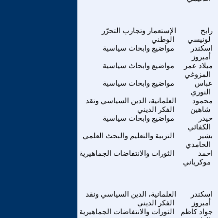
رابح
الإستعمار وتجارب التحرّر
لونيسي
الوطني
اسكندر
مواضيع وابحاث سياسية
أمبروز
ميلاد عمر
مواضيع وابحاث سياسية
المزوغي
عباس
مواضيع وابحاث سياسية
النوري
محمود
العلمانية، الدين السياسي ونقد
شاهين
الفكر الديني
حيدر
مواضيع وابحاث سياسية
الكفائي
بشير
التربية والتعليم والبحث العلمي
الحامدي
احمد
الثورات والانتفاضات الجماهيرية
موكرياني
اسكندر
العلمانية، الدين السياسي ونقد
أمبروز
الفكر الديني
جواد كاظم
الثورات والانتفاضات الجماهيرية