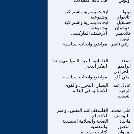
ونوس
في كافة المجالات
بينوا
ابحاث يسارية واشتراكية
تانغواي
وشيوعية
حسقيل
ابحاث يسارية واشتراكية
قوجمان
وشيوعية
فلاديمير
الارشيف الماركسي
لينين
راني ناصر
مواضيع وابحاث سياسية
اسعد
العلمانية، الدين السياسي ونقد
ابراهيم
الفكر الديني
الخزاعي
متي كلو
مواضيع وابحاث سياسية
عادل عبد
اليسار , التحرر , والقوى
الزهرة
الانسانية في العالم
شبيب
علي محمد
الفلسفة ,علم النفس , وعلم
اليوسف
الاجتماع
ماجدة
الصحة والسلامة الجسدية
منصور
والنفسية
صفوان
كتابات ساخرة