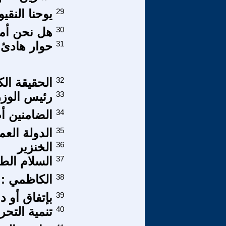
29
يوحنا النق
30
هل نحن أما
31
حوار هادئ 
32
الحقيقة الك
33
رئيس الوزر
34
الضامنين أ
35
الدولة الع
36
الخنزير
37
السلام الط
38
الكاظمي : 
39
بإتفاق أو د
40
تنمية التح