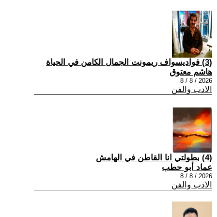
(3) فواديسواف ريمونت الجمال الكامن في الحياة
هاشم معتوق
2026 / 8 / 8
الادب والفن
(4) بطولتي انا القاطن في الهامش
عماد أبو حطب
2026 / 8 / 8
الادب والفن