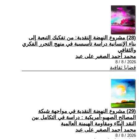
(28) مشروع النهضة النقدية: من تفكيك التبعية إلى
بناء الإنسانية دراسة تأسيسية في منهج التحرر الفكري
والثقافي
محمد أحمد الصغير على عيد
2026 / 8 / 8
قضايا ثقافية
(29) مشروع النهضة النقدية في مواجهة شبكة
المصالح الصهيو-أمريكية : دراسة في التكامل بين
النقد البنّاء ومقاومة الهيمنة العالمية
محمد أحمد الصغير على عيد
2026 / 8 / 8