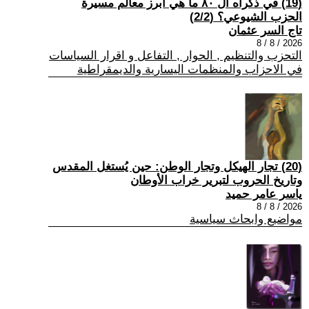
(19) في ذكراه ال ٨٠ ما هي أبرز معالم مسيرة
الحزب الشيوعي؟ (2/2)
تاج السر عثمان
2026 / 8 / 8
التحزب والتنظيم , الحوار , التفاعل و اقرار السياسات
في الاحزاب والمنظمات اليسارية والديمقراطية
(20) تجار الهيكل وتجار الوطن: حين يُستغل المقدس
وتاريخ الحروب لتبرير خراب الأوطان
ياسر عامر حميد
2026 / 8 / 8
مواضيع وابحاث سياسية