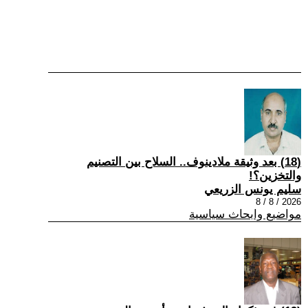
(18) بعد وثيقة ملادينوف.. السلاح بين التصنيم
والتخزين؟!
سليم يونس الزريعي
2026 / 8 / 8
مواضيع وابحاث سياسية