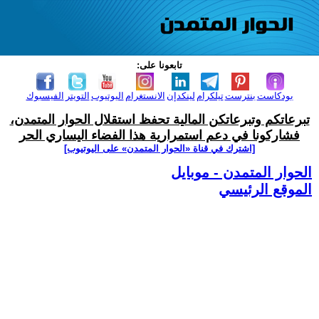
تابعونا على:
بودكاست
بنترست
تيلكرام
لينكدإن
الانستغرام
اليوتيوب
التويتر
الفيسبوك
تبرعاتكم وتبرعاتكن المالية تحفظ استقلال الحوار المتمدن،
فشاركونا في دعم استمرارية هذا الفضاء اليساري الحر
[اشترك في قناة ‫«الحوار المتمدن» على اليوتيوب]
الحوار المتمدن - موبايل
الموقع الرئيسي