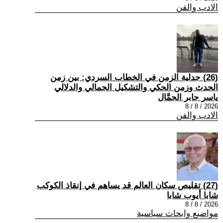
الادب والفن
(26) جدلية الزمن في الخطاب السردي: بين زمن
الحدث وزمن الحكي والتشكيل الجمالي والدلالي
ياسر جابر الجمَّال
2026 / 8 / 8
الادب والفن
(27) تقليص سكان العالم قد يساهم في إنقاذ الكوكب
شابا أيوب شابا
2026 / 8 / 8
مواضيع وابحاث سياسية