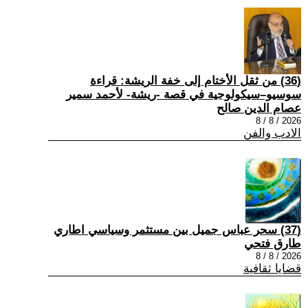
(36) من ثقل الأختام إلى خفة الريشة: قراءة
سوسيو–سيكولوجية في قصة -ريشة- لأحمد سمير
عصام الدين صالح
2026 / 8 / 8
الادب والفن
(37) سحر عباس جميل بين مستثمر وسياسي اطاري
طارق فتحي
2026 / 8 / 8
قضايا ثقافية