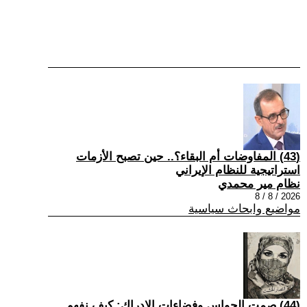
(43) المفاوضات أم البقاء؟.. حين تصبح الأزمات
استراتيجية للنظام الإيراني
نظام مير محمدي
2026 / 8 / 8
مواضيع وابحاث سياسية
(44) صمت الحواس وفضاءات الإدراك: كيف نفهم