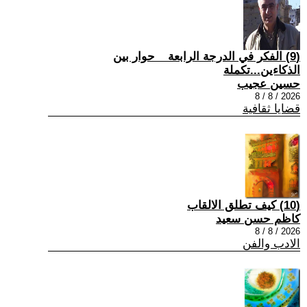
(9) الفكر في الدرجة الرابعة _ حوار بين
الذكاءين...تكملة
حسين عجيب
2026 / 8 / 8
قضايا ثقافية
(10) كيف تطلق الالقاب
كاظم حسن سعيد
2026 / 8 / 8
الادب والفن