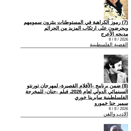
(7) رموز الكراهية في المستوطنات ينثرون سمومهم
ويحرضون على ارتكاب المزيد من الجرائم
مديحه الأعرج
2026 / 8 / 8
القضية الفلسطينية
(8) ضمن برنامج -الأفلام القصيرة- لمهرجان تورنتو
السينمائي الدولي لعام 2026، فيلم -حنان- للمخرجة
الفلسلطينية سابرينا خوري
سمير حنا خمورو
2026 / 8 / 8
الادب والفن