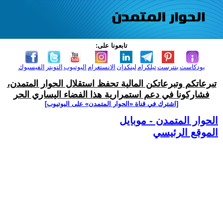
تابعونا على:
بودكاست
بنترست
تيلكرام
لينكدإن
الانستغرام
اليوتيوب
التويتر
الفيسبوك
تبرعاتكم وتبرعاتكن المالية تحفظ استقلال الحوار المتمدن،
فشاركونا في دعم استمرارية هذا الفضاء اليساري الحر
[اشترك في قناة ‫«الحوار المتمدن» على اليوتيوب]
الحوار المتمدن - موبايل
الموقع الرئيسي