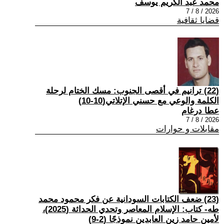
محمد عبد الكريم يوسف
2026 / 8 / 7
قضايا ثقافية
(22) ترانيم في أقصى الجنوب: مسك الختام لرحلة
الكلمة والوعي مع حسني الإتلاتي(10-10)
عطا درغام
2026 / 8 / 7
مقابلات و حوارات
(23) ضعف الكتابات السودانية عن فكر محمود محمد
طه- كتاب: الإسلام المعاصر وتحدي الحداثة (2025)،
لأمين حامد زين العابدين نموذجًا (2-9)