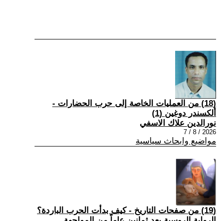
(18) من العمليات الخاصة إلى حرب الحضارات -
ألكسندر دوغين (1)
نورالدين علاك الاسفي
2026 / 8 / 7
مواضيع وابحاث سياسية
(19) من صفحات التاريخ - كيف بدأت الحرب الباردة؟
الرواية الروسية بعد ثمانين عاماً من المواجهة