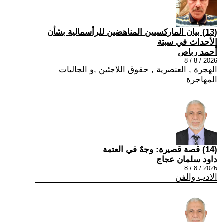
(13) بيان الماركسيين المناهضين للرأسمالية بشأن
الأحداث في سبتة
أحمد رباص
2026 / 8 / 8
الهجرة , العنصرية , حقوق اللاجئين ,و الجاليات
المهاجرة
(14) قصة قصيرة: وجهٌ في العتمة
داود سلمان عجاج
2026 / 8 / 8
الادب والفن