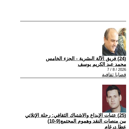
(24) فريق الآلة البشرية - الجزء الخامس
محمد عبد الكريم يوسف
2026 / 8 / 7
قضايا ثقافية
(25) عتبات الإبداع والاشتباك الثقافي: رحلة الإتلاتي
بين منصات النقد وهموم المجتمع(9-10)
عطا درغام