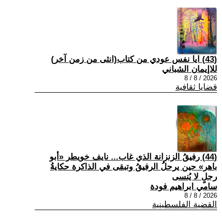
(43) ايا نفس عودي من كتاب(انثى من زمن آخر)
للاإيمان الشباني
2026 / 8 / 8
قضايا ثقافية
(44) رفيقُ الزنزانة الذي غاب... نايف خويطر «أبو
باهر» حين يرحلُ الرفيقُ وتبقى في الذاكرة حكايةُ
رجلٍ لا يُنسى
سامي ابراهيم فودة
2026 / 8 / 8
القضية الفلسطينية