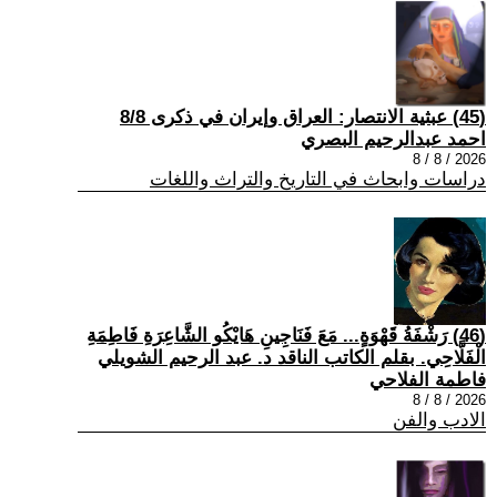
(45) عبثية الانتصار: العراق وإيران في ذكرى 8/8
احمد عبدالرحيم البصري
2026 / 8 / 8
دراسات وابحاث في التاريخ والتراث واللغات
(46) رَشْفَةُ قَهْوَةٍ... مَعَ فَنَاجِينِ هَايْكُو الشَّاعِرَةِ فَاطِمَةِ
الْفَلَّاحِي. بقلم الكاتب الناقد د. عبد الرحيم الشويلي
فاطمة الفلاحي
2026 / 8 / 8
الادب والفن