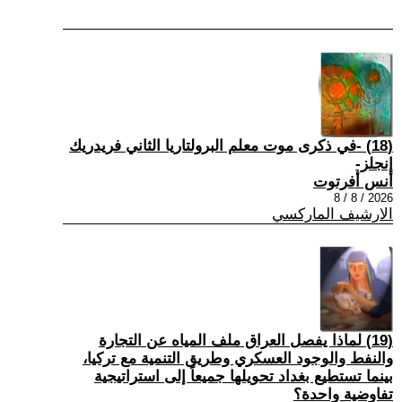
(18) -في ذكرى موت معلم البرولتاريا الثاني فريدريك
إنجلز-
أنس أفرتوت
2026 / 8 / 8
الارشيف الماركسي
(19) لماذا يفصل العراق ملف المياه عن التجارة
والنفط والوجود العسكري وطريق التنمية مع تركيا،
بينما تستطيع بغداد تحويلها جميعاً إلى استراتيجية
تفاوضية واحدة؟