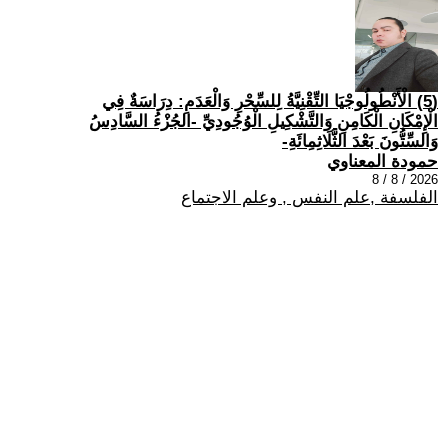
(5) الْأَنْطُولُوجْيَا التِّقْنِيَّةُ لِلسِّحْرِ وَالْعَدَمِ: دِرَاسَةٌ فِي
الْإِمْكَانِ الْكَامِنِ وَالتَّشْكِيلِ الْوُجُودِيِّ -الجُزْءُ السَّادِسُ
وَالسِّتُّونَ بَعْدَ الثَّلَاثِمِائَةِ-
حمودة المعناوي
2026 / 8 / 8
الفلسفة ,علم النفس , وعلم الاجتماع