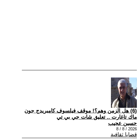
(6) هل الزمن وهم؟! موقف فيلسوف كامبريدج جون
ماك تاغارت .. تعليق شات جي بي تي
حسين عجيب
2026 / 8 / 8
قضايا ثقافية