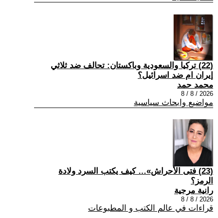
(22) تركيا والسعودية وباكستان: تحالف ضد ثلاثي
إيران ام ضد اسرائيل؟
محمد حمد
2026 / 8 / 8
مواضيع وابحاث سياسية
(23) فتى الأحراش»… كيف يكتب السرد ولادة
الرمز؟
رانية مرجية
2026 / 8 / 8
قراءات في عالم الكتب و المطبوعات