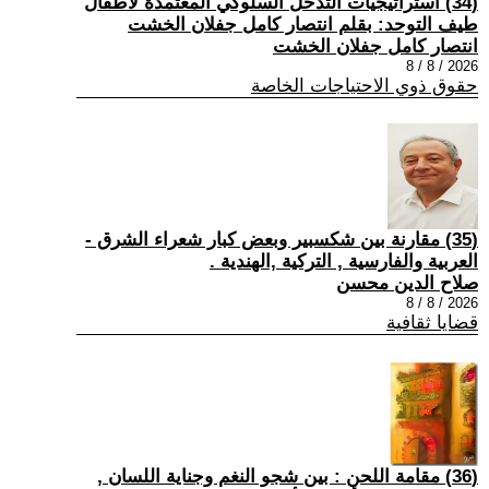
(34) استراتيجيات التدخل السلوكي المعتمدة لأطفال
طيف التوحد: بقلم انتصار كامل جفلان الخشت
انتصار كامل جفلان الخشت
2026 / 8 / 8
حقوق ذوي الاحتياجات الخاصة
(35) مقارنة بين شكسبير وبعض كبار شعراء الشرق -
العربية والفارسية , التركية ,الهندية .
صلاح الدين محسن
2026 / 8 / 8
قضايا ثقافية
(36) مقامة اللحن : بين شجو النغم وجناية اللسان ,