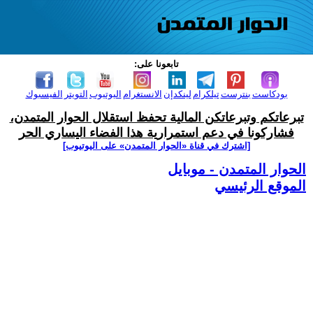
تابعونا على:
بودكاست
بنترست
تيلكرام
لينكدإن
الانستغرام
اليوتيوب
التويتر
الفيسبوك
تبرعاتكم وتبرعاتكن المالية تحفظ استقلال الحوار المتمدن،
فشاركونا في دعم استمرارية هذا الفضاء اليساري الحر
[اشترك في قناة ‫«الحوار المتمدن» على اليوتيوب]
الحوار المتمدن - موبايل
الموقع الرئيسي