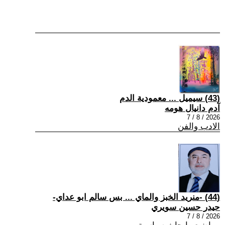
(43) سيميل ... معمودية الدم
آدم دانيال هومه
2026 / 8 / 7
الادب والفن
(44) -منريد الخبز والماي ... بس سالم ابو عداي-
حيدر حسين سويري
2026 / 8 / 7