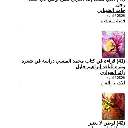
رجل.
حامد الضبياني
2026 / 8 / 7
قضايا ثقافية
(41) قراءة في كتاب محمد القيسي دراسة في شعره
ونثره للناقد إبراهيم خليل
رائد الحواري
2026 / 8 / 7
الادب والفن
(42) لوطن لا يعتبر