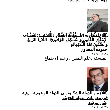
مواضيع وابحاث سياسية
(45) الْأَنْطُولُوجْيَا التِّقْنِيَّةُ لِلسِّحْرِ وَالْعَدَمِ: دِرَاسَةٌ فِي
الْإِمْكَانِ الْكَامِنِ وَالتَّشْكِيلِ الْوُجُودِيِّ -الجُزْءُ الرَّابِعُ
وَالسِّتُّونَ بَعْدَ الثَّلَاثِمِائَةِ-
حمودة المعناوي
2026 / 8 / 7
الفلسفة ,علم النفس , وعلم الاجتماع
(46) من الدولة الشكلية إلى الدولة الوظيفية...رؤية
في مقومات الدولة الحديثة
بشار مرشد
2026 / 8 / 7