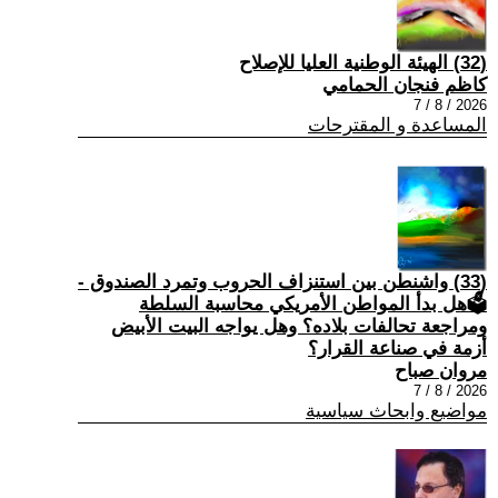
(32) الهيئة الوطنية العليا للإصلاح
كاظم فنجان الحمامي
2026 / 8 / 7
المساعدة و المقترحات
(33) واشنطن بين استنزاف الحروب وتمرد الصندوق -
🗳هل بدأ المواطن الأمريكي محاسبة السلطة
ومراجعة تحالفات بلاده؟ وهل يواجه البيت الأبيض
أزمة في صناعة القرار؟
مروان صباح
2026 / 8 / 7
مواضيع وابحاث سياسية