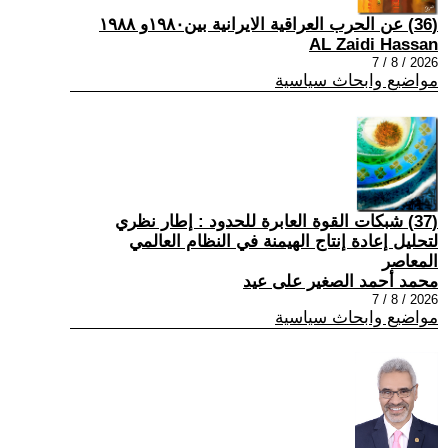
(36) عن الحرب العراقية الايرانية بين١٩٨٠و ١٩٨٨
AL Zaidi Hassan
2026 / 8 / 7
مواضيع وابحاث سياسية
(37) شبكات القوة العابرة للحدود : إطار نظري
لتحليل إعادة إنتاج الهيمنة في النظام العالمي
المعاصر
محمد أحمد الصغير على عيد
2026 / 8 / 7
مواضيع وابحاث سياسية