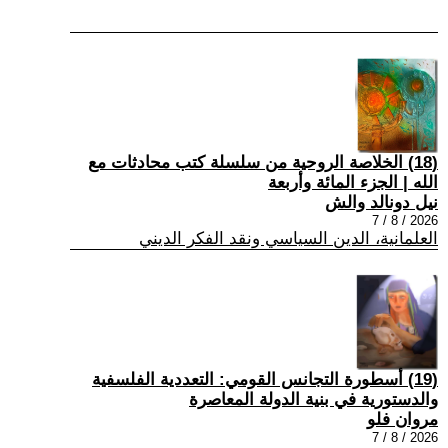
(18) الخلاصة الروحية من سلسلة كتب محادثات مع
الله | الجزء المائة وأربعة
نيل دونالد والش
2026 / 8 / 7
العلمانية، الدين السياسي ونقد الفكر الديني
(19) أسطورة التجانس القومي: التعددية الفلسفية
والدستورية في بنية الدولة المعاصرة
مروان فلو
2026 / 8 / 7