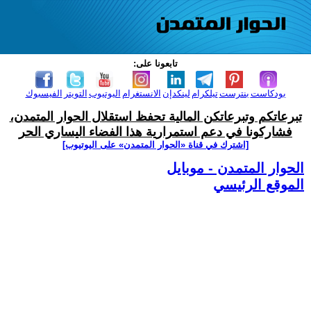
تابعونا على:
بودكاست
بنترست
تيلكرام
لينكدإن
الانستغرام
اليوتيوب
التويتر
الفيسبوك
تبرعاتكم وتبرعاتكن المالية تحفظ استقلال الحوار المتمدن،
فشاركونا في دعم استمرارية هذا الفضاء اليساري الحر
[اشترك في قناة ‫«الحوار المتمدن» على اليوتيوب]
الحوار المتمدن - موبايل
الموقع الرئيسي