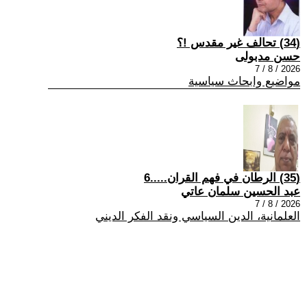
(34) تحالف غير مقدس !؟
حسن مدبولى
2026 / 8 / 7
مواضيع وابحاث سياسية
(35) الرطان في فهم القران.....6
عبد الحسين سلمان عاتي
2026 / 8 / 7
العلمانية، الدين السياسي ونقد الفكر الديني