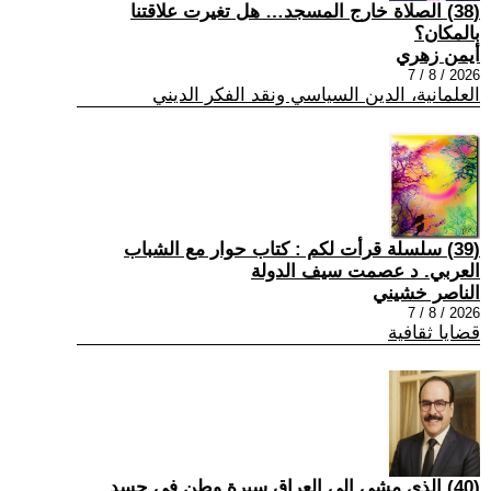
(38) الصلاة خارج المسجد… هل تغيرت علاقتنا
بالمكان؟
أيمن زهري
2026 / 8 / 7
العلمانية، الدين السياسي ونقد الفكر الديني
(39) سلسلة قرأت لكم : كتاب حوار مع الشباب
العربي. د عصمت سيف الدولة
الناصر خشيني
2026 / 8 / 7
قضايا ثقافية
(40) الذي مشى إلى العراق سيرة وطن في جسد