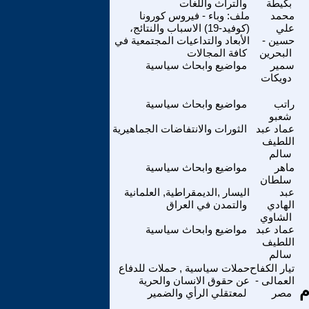
بكيطة
والتراث واللغات
محمد
ملف: وباء - فيروس كورونا
علي
(كوفيد-19) الاسباب والنتائج،
حسين -
الأبعاد والتداعيات المجتمعية في
البحرين
كافة المجالات
سمير
مواضيع وابحاث سياسية
دويكات
راتب
مواضيع وابحاث سياسية
شعبو
عماد عبد
الثورات والانتفاضات الجماهيرية
اللطيف
سالم
ماهر
مواضيع وابحاث سياسية
سلطان
عبد
اليسار ,الديمقراطية, العلمانية
الهادي
والتمدن في العراق
الشاوي
عماد عبد
مواضيع وابحاث سياسية
اللطيف
سالم
تيار الكفاح
حملات سياسية , حملات للدفاع
العمالى -
عن حقوق الانسان والحرية
م
مصر
لمعتقلي الرأي والضمير