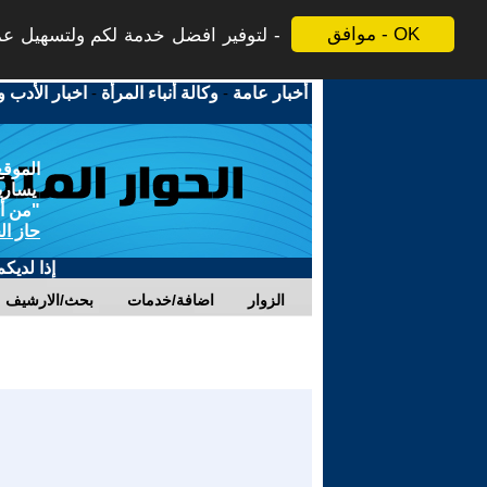
موافق - OK
لتوفير افضل خدمة لكم ولتسهيل عملي
أخبار عامة
-
وكالة أنباء المرأة
-
اخبار الأدب و
الموقع
يسارية
"من أج
حاز ال
إذا لديك
الزوار
اضافة/خدمات
بحث/الارشيف