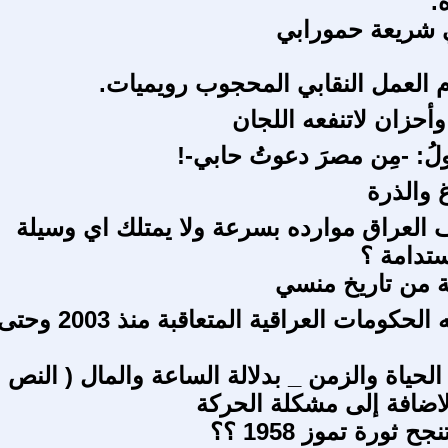
.
 شريعة حمورابي
م العمل النقابي المحجوب رويميات.
وأحزان لاتنفعه اللجان
لُ: -مِن مصرَ دعوتُ حابي-!
غ والذرة
العراق موارده بسرعة ولا يمتلك اي وسيلة
ستدامة ؟
ة من تاريخ منسي
ما الذي بنته الحكومات العراقية المتعاقبة منذ 2003 وح
 الحياة والزمن _ بدلالة الساعة والمال ( النص
الاضافة إلى مشكلة الحركة
ح ثورة تموز 1958 ؟؟