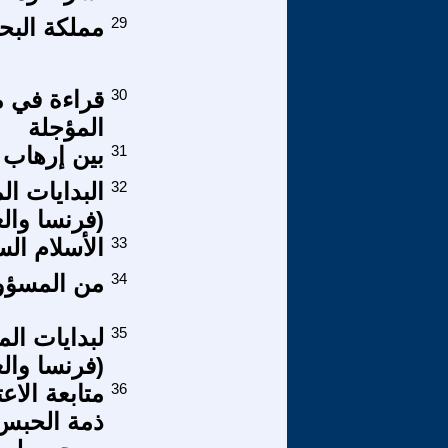
29
مملكة البح
30
قراءة في م
المؤجلة
31
بين إرهاب 
32
البدايات ال
(فرنسا والعر
33
الأسلام ال
34
من المسؤو
35
لبدايات الم
(فرنسا والع
36
متابعة الا
ذمة الحبس 