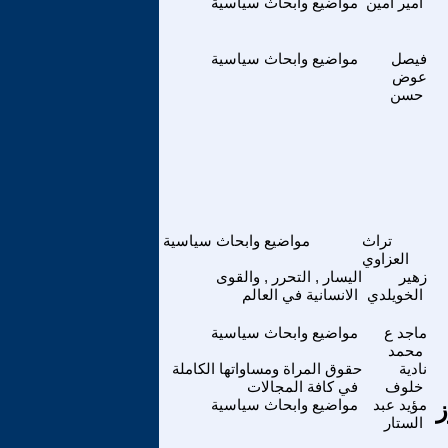
أمير أمين
مواضيع وابحاث سياسية
فيصل
مواضيع وابحاث سياسية
عوض
حسن
تراث
مواضيع وابحاث سياسية
العزاوي
زهير
اليسار , التحرر , والقوى
الخويلدي
الانسانية في العالم
ماجد ع
مواضيع وابحاث سياسية
محمد
نادية
حقوق المراة ومساواتها الكاملة
خلوف
في كافة المجالات
ول ثورة 14تموز
مؤيد عبد
مواضيع وابحاث سياسية
الستار