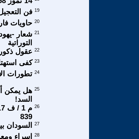
14 تموز 1958 لماذا لم تؤدي إلى الاستقرار والازدهار
19
فن التعجي
20
حاويات فار
21
شعار -يهود
التوراتية
22
عقول ذكوري
23
كفى استهتا
24
تطورات الأز
25
هل يمكن أ
السد!
26
839
27
السودان بي
28
اسراء ومعرا