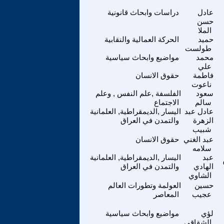
عادل
دراسات وابحاث قانونية
حسن
الملا
حميد
الحركة العمالية والنقابية
طولست
محمد
مواضيع وابحاث سياسية
علي
فاطمة
حقوق الانسان
ناعوت
سعود
الفلسفة ,علم النفس , وعلم
سالم
الاجتماع
عادل عبد
اليسار ,الديمقراطية, العلمانية
الزهرة
والتمدن في العراق
شبيب
عبد الغني
حقوق الانسان
سلامه
تى
عبد
اليسار ,الديمقراطية, العلمانية
الهادي
والتمدن في العراق
الشاوي
حسين
العولمة وتطورات العالم
عجيب
المعاصر
لؤي
مواضيع وابحاث سياسية
الشقاقي