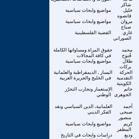
شاكر
خليل
مواضيع وابحاث سياسية
قانصوه
مروان
مواضيع وابحاث سياسية
صباح
غازي
القضية الفلسطينية
الصوراني
محمد
حقوق المراة ومساواتها الكاملة
فُتوح
في كافة المجالات
طلال
مواضيع وابحاث سياسية
بركات
الحركة
اليسار , الديمقراطية والعلمانية
التقدمية
في الخليج والجزيرة العربية
الكويتية
حاتم
الإستعمار وتجارب التحرّر
الجوهرى
الوطني
أحمد
العلمانية، الدين السياسي ونقد
صبحى
الفكر الديني
منصور
كريم
مواضيع وابحاث سياسية
المظفر
وديع
دراسات وابحاث في التاريخ