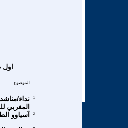
اول ص
الموضوع
1
نداء/مناشدة
المغربي ل
2
آسياوو ال