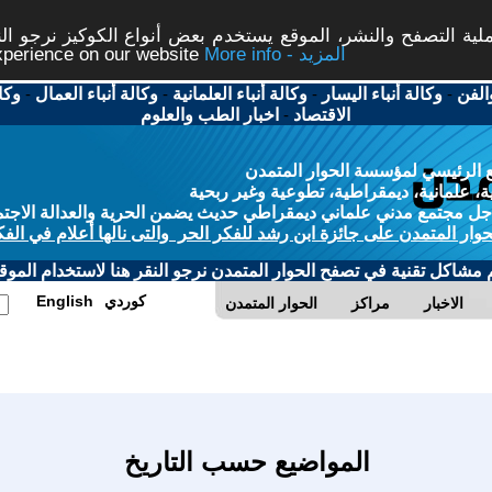
ة التصفح والنشر، الموقع يستخدم بعض أنواع الكوكيز نرجو النق
More info - المزيد
experience on our website
الفن
-
وكالة أنباء اليسار
-
وكالة أنباء العلمانية
-
وكالة أنباء العمال
-
وكا
الاقتصاد
-
اخبار الطب والعلوم
 الرئيسي لمؤسسة الحوار المتمدن
، علمانية، ديمقراطية، تطوعية وغير ربحية
ل مجتمع مدني علماني ديمقراطي حديث يضمن الحرية والعدالة الاجتم
حوار المتمدن على جائزة ابن رشد للفكر الحر والتى نالها أعلام في الفك
م مشاكل تقنية في تصفح الحوار المتمدن نرجو النقر هنا لاستخدام الموقع
كوردي
English
الاخبار
مراكز
الحوار المتمدن
المواضيع حسب التاريخ