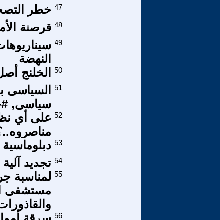
47
خطر التصحر
48
قرصنة الأمو
49
سيناريوهات
النهضة
50
الخلنج أصل
51
السياسى بي
سياسى, #ح
52
على أي نظا
مناصروه..؟
53
دبلوماسية ا
54
تجديد آلية
55
لمناسبة جري
مستشفى الح
والقاذورات
56
سرقة أموال