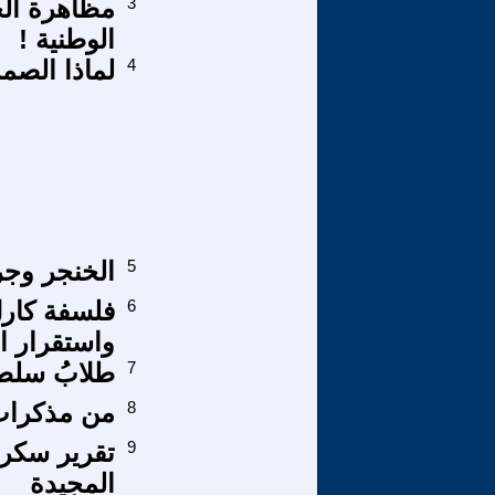
3
مظاهرة الح
الوطنية !
4
لماذا الصم
5
الخنجر وجر
6
فلسفة كارل
واستقرار ال
7
طلابُ سلطة
8
من مذكرات
9
المجيدة