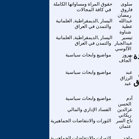
سلوى
حقوق المراة ومساواتها الكاملة
فاروق
في كافة المجالات
رمضان
عبدالله
اليسار ,الديمقراطية, العلمانية
عطية
والتمدن في العراق
شناوة
تيسير
اليسار ,الديمقراطية, العلمانية
عبدالجبار
والتمدن في العراق
الآلوسي
ة
بهروز
مواضيع وابحاث سياسية
الجاف
عبد
مواضيع وابحاث سياسية
الرزاق
ق
عيد
آدم
مواضيع وابحاث سياسية
الحسن
عزالدين
الفساد الإداري والمالي
ريكاني
تاج السر
الثورات والانتفاضات الجماهيرية
عثمان
ماجد
الثورات والانتفاضات الجماهيرية