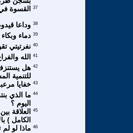
بسجن طرة
37
القسوة في
38
وداعا قيدو
39
دماء وبكاء 
40
نفرتيتي تقو
41
الله والفرا
42
هل يستنزف 
للتنمية الم
43
خفايا مرعب
44
اليوم ؟
45
العلاقة بين
الكامل ) ب
46
ماذا لو لم تنج