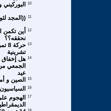
10
البوركيني و
11
((المجد لثورة 14 تموز 1958 وقادتها
12
أين تكمن ا
نحققه؟؟
13
حركة
تشرينية
14
هل إخفاق ا
الجمعي من (
عيد
15
الصين و أمري
16
السياسيون 
17
الهجوم عل
الديمقراطية 
18