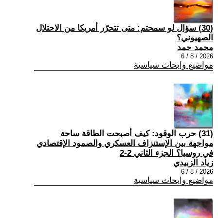
(30) سؤال لو سمحتم: متى تتحرّر أمريكا من الاحتلال
الصهيوني؟
محمد حمد
2026 / 8 / 6
مواضيع وابحاث سياسية
(31) حرب الوقود: كيف أصبحت الطاقة ساحة
مواجهة بين الإستنزاف العسكري والصمود الإقتصادي
في روسيا؟ الجزء الثاني 2-2
زياد الزبيدي
2026 / 8 / 6
مواضيع وابحاث سياسية