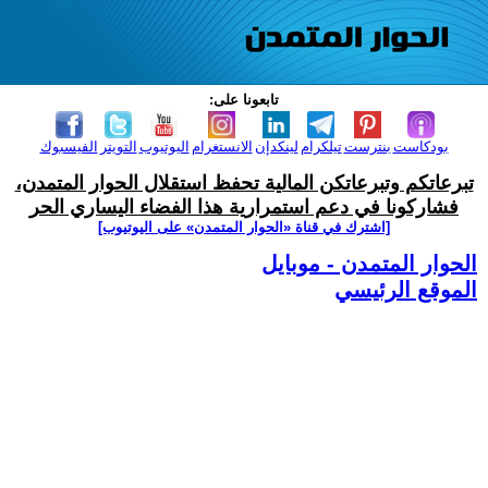
تابعونا على:
بودكاست
بنترست
تيلكرام
لينكدإن
الانستغرام
اليوتيوب
التويتر
الفيسبوك
تبرعاتكم وتبرعاتكن المالية تحفظ استقلال الحوار المتمدن،
فشاركونا في دعم استمرارية هذا الفضاء اليساري الحر
[اشترك في قناة ‫«الحوار المتمدن» على اليوتيوب]
الحوار المتمدن - موبايل
الموقع الرئيسي