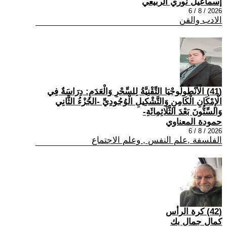
إسماعيل نوري الربيعي
2026 / 8 / 6
الادب والفن
(41) الْأَنْطُولُوجْيَا التِّقْنِيَّةُ لِلسِّحْرِ وَالْعَدَمِ: دِرَاسَةٌ فِي
الْإِمْكَانِ الْكَامِنِ وَالتَّشْكِيلِ الْوُجُودِيِّ -الجُزْءُ الثَّانِي
وَالسِّتُّونَ بَعْدَ الثَّلَاثِمِائَةِ-
حمودة المعناوي
2026 / 8 / 6
الفلسفة ,علم النفس , وعلم الاجتماع
(42) كرة الرأس
كمال جمال بك