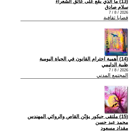
(13) ما الذي يقع على عاتق الشعراء
سلام صادق
2026 / 8 / 7
قضايا ثقافية
(14) أهمية احترام القانون في الحياة اليومية
ظبية الدليمي
2026 / 8 / 7
المجتمع المدني
(15) ملتقى جيكور يؤبّن القاص والروائي المهندس
محمد عبد حسن
مقداد مسعود