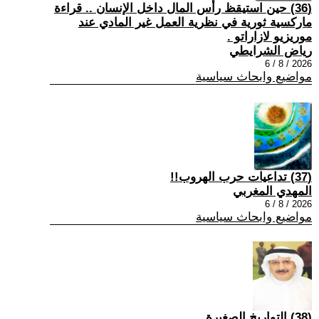
(36) حين استيقظ رأس المال داخل الإنسان .. قراءة
ماركسية ثورية في نظرية العمل غير المادي عند
موريزيو لازاراتو .
رياض الشرايطي
2026 / 8 / 6
مواضيع وابحاث سياسية
(37) تداعيات حرب الهروب!!
المهدي المغربي
2026 / 8 / 6
مواضيع وابحاث سياسية
(38) التواريخ الصغيرة