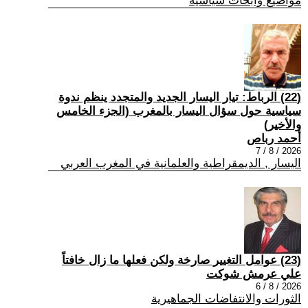
مواضيع وابحاث سياسية
(22) الرباط: تيار اليسار الجديد والمتجدد ينظم ندوة
سياسية حول سؤال اليسار بالمغرب (الجزء الخامس
والأخير)
أحمد رباص
2026 / 8 / 7
اليسار , الديمقراطية والعلمانية في المغرب العربي
(23) عوامل التغيير صارخة ولكن فعلها ما زال خافتاً
علي عرمش شوكت
2026 / 8 / 6
الثورات والانتفاضات الجماهيرية