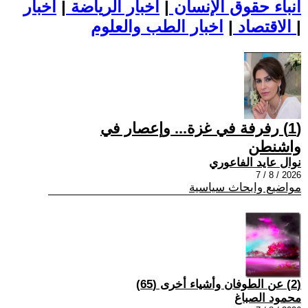
أنباء حقوق الإنسان
|
اخبار الرياضة
|
اخبار
|
اخبار الطب والعلوم
الاقتصاد
|
(1) رفرفة في غزة... وإعصار في
واشنطن
نوال عايد الفاعوري
2026 / 8 / 7
مواضيع وابحاث سياسية
(2) عن الطوفان وأشياء أخرى (65)
محمود الصباغ