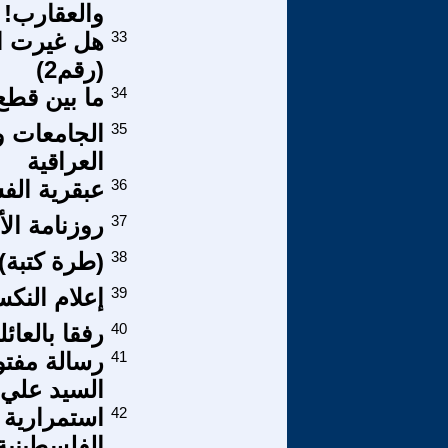
والعقارب!
33
هل غيرت ال
(رقم2)
34
ما بين قطع 
35
الجامعات و
العراقية
36
عبقرية الف
37
روزنامة الأسب
38
(طرة كتبة)
39
إعلام النكس
40
رفقا بالعائل
41
رسالة مفتو
السيد علي 
42
استمرارية 
الفلسطينية