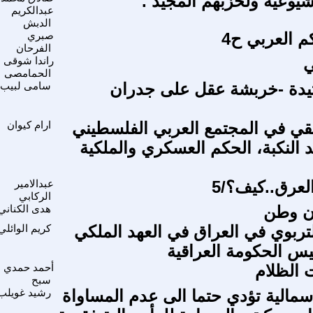
لشيوعية ولحزبهم المجيد .
عبدالكريم
الدبش
م العربي ح4
صبري
الفرحان
ي
راندا شوقى
الحمامصى
عتيدة -خربشة عقل على جدران
سامى لبيب
بقي في المجتمع العربي الفلسطيني
ارام كيوان
 - بعد النكبة، الحكم العسكري والملكية
لعرق..كيف؟/5
عبدالامير
الركابي
ن وطن
هدى الكناني
تربوي في العراق في العهد الملكي
كريم الوائلي
س الحكومة العراقية
ت الظلام
أحمد حمدي
سبح
أسمالية تؤدي حتما الى عدم المساواة
رشيد غويلب