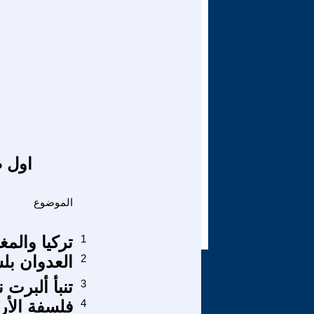
اول ص
الموضوع
1
تركيا والمغر
2
العدوان بلس
3
تنبأ ألبرت 
4
فلسفة الأرق