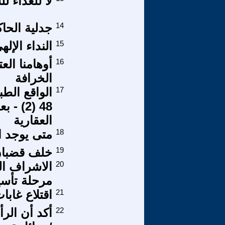
لا للعداء ل
14
جدلية الحاك
15
النداء الإله
16
أوهامنا ال
الخرافة
17
الواقع الط
48 (2)
العقارية
18
متى يوجد ا
19
خلف قضبا
20
الاشراف ال
مرحلة تأسي
21
اقتلاع غابا
22
أكد أن الر