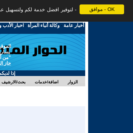
موافق - OK
لتوفير افضل خدمة لكم ولتسهيل عملي
أخبار عامة
-
وكالة أنباء المرأة
-
اخبار الأدب و
الموقع
يسارية
"من أج
حاز ال
إذا لديك
الزوار
اضافة/خدمات
بحث/الارشيف