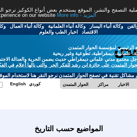
ة التصفح والنشر، الموقع يستخدم بعض أنواع الكوكيز نرجو النق
More info - المزيد
experience on our website
الفن
-
وكالة أنباء اليسار
-
وكالة أنباء العلمانية
-
وكالة أنباء العمال
-
وكا
الاقتصاد
-
اخبار الطب والعلوم
 الرئيسي لمؤسسة الحوار المتمدن
، علمانية، ديمقراطية، تطوعية وغير ربحية
ل مجتمع مدني علماني ديمقراطي حديث يضمن الحرية والعدالة الاجتم
حوار المتمدن على جائزة ابن رشد للفكر الحر والتى نالها أعلام في الفك
م مشاكل تقنية في تصفح الحوار المتمدن نرجو النقر هنا لاستخدام الموقع
كوردي
English
الاخبار
مراكز
الحوار المتمدن
المواضيع حسب التاريخ