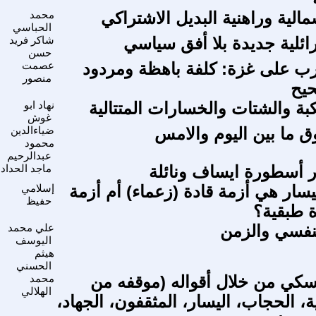
الية وراهنية البديل الاشتراكي
محمد
الحباسي
ئلية جديدة بلا أفق سياسي
شاكر فريد
حسن
رب على غزة: كلفة باهظة ومردود
عصمت
منصور
يح
لنكبة والشتات والخسارات المتتالية
نهاد ابو
غوش
ق ما بين اليوم والامس
ضياءالدين
محمود
عبدالرحيم
 أسطورة ايساف ونائلة
ماجد الحداد
يسار هي أزمة قادة (زعماء) أم أزمة
إسلامي
حفيظ
ة طبقية؟
نفسي والزمن
علي محمد
اليوسف
هيثم
الحسني
كي من خلال أقواله (موقفه من
محمد
الهلالي
، الحجاب، اليسار، المثقفون، الجهاد،