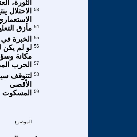
الثورة، العن
53
الاحتلال ي
الاستعماري
54
مأزق التعل
55
الخبرة في 
56
لو لم يكن ل
مكانة وسؤد
57
الحرب الم
58
لتتوقف سيا
الأقصى
59
المسكوت عن
الموضوع