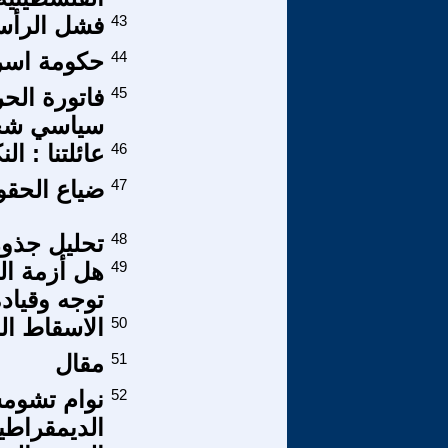
43
فشل الرأسم
44
حكومة اسرا
45
فاتورة الح
سياسي شح
46
عائلتنا : ا
47
ضياع الحقو
48
تحليل جذور
49
هل أزمة ال
توجه وقياد
50
الاسقاط ال
51
مقال
52
نوام تشومس
الديمقراطية