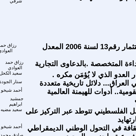
شرقي
قانون الاستثمار رقم13 لسنة 2006 المعدل
رزاق حمد
العوادي
اءة المتخصصة .بالدعاوى التجارية
رزاق حمد
العوادي
ر العدو الذي لا يُؤمَن مكره .
سعيد الكحل
العراق... دلائل تاريخية متعددة
ستار الجودة
قومية.. أدوات للهيمنة العالمية
أحمد شيخو
جمشيد
ابراهيم
ل الفلسطيني تتوطد عبر التركيز على
سعيد مضيه
رتهايد
لثقافة في التحول الوطني الديمقراطي
أحمد شيخو
صادق محمد