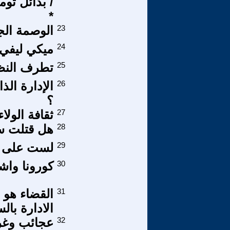
/ بدائل تو
*
23
الوصمة الج
24
ميكي ليفي 
25
تطرف النظا
26
الإدارة ال
؟
27
ثقافة الولا
28
هل قتلت س
29
لست على ع
30
كورونا واشك
31
القضاء هو ا
الادارة بال
32
عجائب وغرا