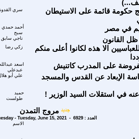
ف...)
نتج حكومة قائمة على الاستيطان
سري القدوة
يم في مصر
أحمد حمدي
سبح
ظل القانون
ناجي سابق
لعباسيين الا هذه لكانوا أعلى منكم
زكي رضا
دا
فروضة على المدرب كاتنيش
اسعد عبدالله
عبدعلي
سة الإبعاد عن القدس والمسجد
علي أبو هلال
ه في استقلات السيد الوزير !
حميد
طولست
مروج التمدن
Tuesday - Tuesday, June 15, 2021 - العدد : 6929
الاسم