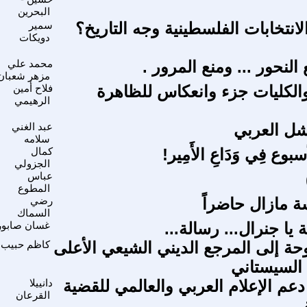
البحرين
انتخابات الفلسطينية وجه التاريخ؟
سمير
دويكات
النحور ... ومنع المرور .
محمد علي
مزهر شعبان
الكليات جزء وانعكاس للظاهرة
فلاح أمين
الرهيمي
شل العربي
عبد الغني
سلامه
وع فِي وَدَاعِ الأَمِير!
كمال
الجزولي
عباس
المطوع
ة مازال حاضراً
رضي
السماك
ة يا جنرال... رسالة...
غسان صابور
حة إلى المرجع الديني الشيعي الأعلى
كاظم حبيب
السيستاني
دعم الإعلام العربي والعالمي للقضية
دانييلا
القرعان