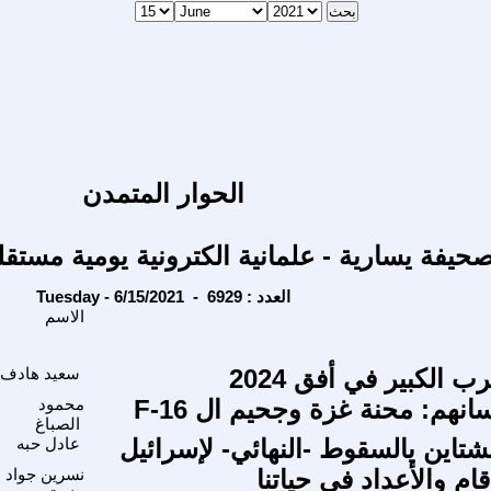
الحوار المتمدن
حيفة يسارية - علمانية الكترونية يومية مستقل
Tuesday - 6/15/2021 - العدد : 6929
الاسم
ب الكبير في أفق 2024
سعيد هادف
انهم: محنة غزة وجحيم ال F-16
محمود
الصباغ
نشتاين يالسقوط -النهائي- لإسرائيل
عادل حبه
ام والأعداد في حياتنا
نسرين جواد