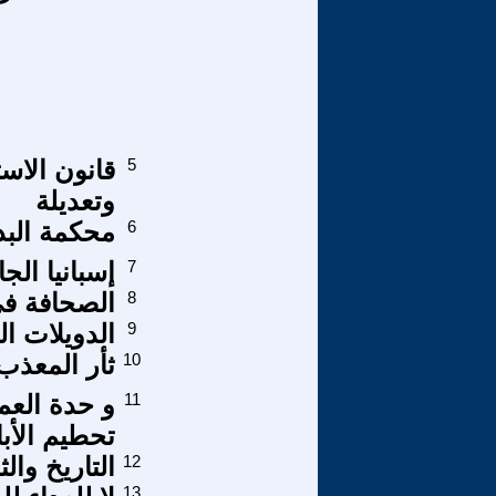
5
وتعديلة
6
محكمة البد
7
إسبانيا الجا
8
الصحافة في 
9
الدويلات ال
10
ثأر المعذب
11
و حدة العم
تحطيم الأبا
12
التاريخ وا
13