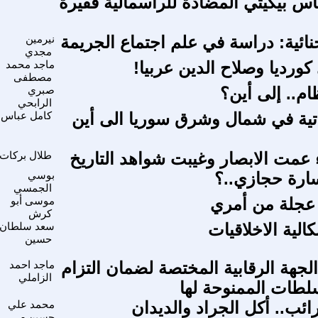
ماس بيكيتي المضادة للرأسمالية فقيرة
نائية: دراسة في علم اجتماع الجريمة
نيرمين
مجدي
كورديا وصلاح الدين عربيا!
ماجد محمد
مصطفى
م.. إلى أين؟
صبري
الرابحي
ذاتية في شمال وشرق سوريا الى أين
كامل عباس
ء عمت الابصار وغيبت شواهد التاريخ
طلال بركات
ارة حجازي..؟
بوسي
الجمسي
جلة من أمري
موسى أبو
كرش
الية الاخلاقيات
سعد سلطان
حسين
لجهة الرقابية المختصة لضمان التزام
ماجد احمد
الزاملي
سلطات الممنوحة لها
ئب.. أكل الجراد والديدان
محمد علي
حسين -