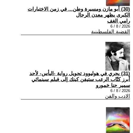
(30) أبو مازن ومسيرة وطن... في زمن الاختبارات
الكبرى يظهر معدن الرجال
رامي الغف
2026 / 8 / 6
القضية الفلسطينية
(31) يجري في هوليوود تحويل رواية -اليأس- لأحد
أبرز كتّاب الرعب ستيفن كينك إلى فيلم سينمائي
سمير حنا خمورو
2026 / 8 / 6
الادب والفن