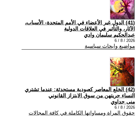
(41) الدول غير الأعضاء في الأمم المتحدة- الأسباب،
الآثار، والتأثير في العلاقات الدولية
عبدالحكيم سليمان وادي
2026 / 8 / 6
مواضيع وابحاث سياسية
(42) الخلع المعاصر كعبودية مستحدثة: عندما تشتري
النساء حريتهن من سوق الابتزاز القانوني
منى جداوي
2026 / 8 / 6
حقوق المراة ومساواتها الكاملة في كافة المجالات