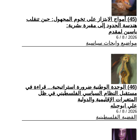
(45) أمواج الابتزاز على تخوم المجهول: حين تنقلب
هندسة الحدود إلى مقبرة بشرية:
ياسين لمقدم
2026 / 8 / 6
مواضيع وابحاث سياسية
(46) الوحدة الوطنية ضرورة استراتيجية... قراءة في
مستقبل النظام السياسي الفلسطيني في ظل
المتغيرات الإقليمية والدولية
علي ابوحبله
2026 / 8 / 6
القضية الفلسطينية