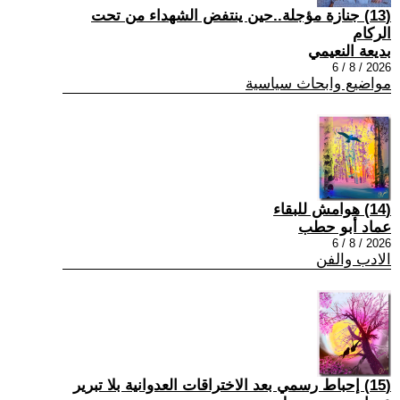
(13) جنازة مؤجلة..حين ينتفض الشهداء من تحت
الركام
بديعة النعيمي
2026 / 8 / 6
مواضيع وابحاث سياسية
(14) هوامش للبقاء
عماد أبو حطب
2026 / 8 / 6
الادب والفن
(15) إحباط رسمي بعد الاختراقات العدوانية بلا تبرير