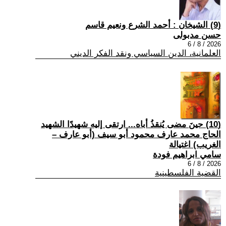
(9) الشيخان : أحمد الشرع ونعيم قاسم
حسن مدبولى
2026 / 8 / 6
العلمانية، الدين السياسي ونقد الفكر الديني
(10) حينَ مضى يُنقذُ أباه... ارتقى إليه شهيدًا الشهيد
الحاج محمد عارف محمود أبو سيف (أبو عارف –
الغريب) اغتيالة
سامي ابراهيم فودة
2026 / 8 / 6
القضية الفلسطينية