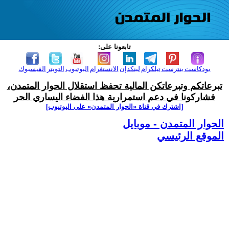
تابعونا على:
بودكاست
بنترست
تيلكرام
لينكدإن
الانستغرام
اليوتيوب
التويتر
الفيسبوك
تبرعاتكم وتبرعاتكن المالية تحفظ استقلال الحوار المتمدن،
فشاركونا في دعم استمرارية هذا الفضاء اليساري الحر
[اشترك في قناة ‫«الحوار المتمدن» على اليوتيوب]
الحوار المتمدن - موبايل
الموقع الرئيسي