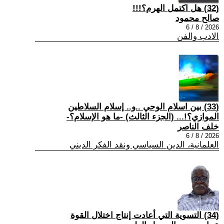
(32) هل اكتمل الهرم؟!!!
صالح محمود
2026 / 8 / 6
الادب والفن
(33) بين اسلام الوحي ..و.. إسلام السلاطين
الموازي؟!... (الجزء الثالث) -ما هو الإسلام؟-
خلف الناصر
2026 / 8 / 6
العلمانية، الدين السياسي ونقد الفكر الديني
(34) التسوية التي أعادت إنتاج اختلال القوة