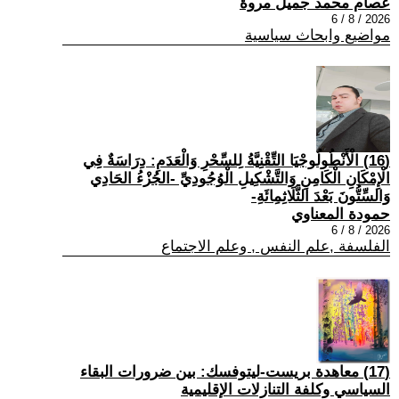
عصام محمد جميل مروة
2026 / 8 / 6
مواضيع وابحاث سياسية
(16) الْأَنْطُولُوجْيَا التِّقْنِيَّةُ لِلسِّحْرِ وَالْعَدَمِ: دِرَاسَةٌ فِي
الْإِمْكَانِ الْكَامِنِ وَالتَّشْكِيلِ الْوُجُودِيِّ -الجُزْءُ الحَادِي
وَالسِّتُّونَ بَعْدَ الثَّلَاثِمِائَةِ-
حمودة المعناوي
2026 / 8 / 6
الفلسفة ,علم النفس , وعلم الاجتماع
(17) معاهدة بريست-ليتوفسك: بين ضرورات البقاء
السياسي وكلفة التنازلات الإقليمية