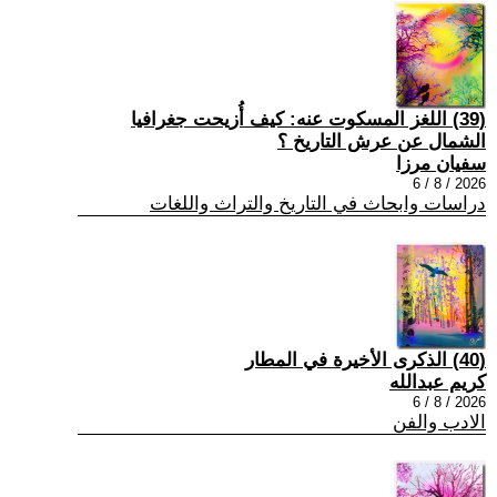
(39) اللغز المسكوت عنه: كيف أُزيحت جغرافيا
الشمال عن عرش التاريخ ؟
سفيان مرزا
2026 / 8 / 6
دراسات وابحاث في التاريخ والتراث واللغات
(40) الذكرى الأخيرة في المطار
كريم عبدالله
2026 / 8 / 6
الادب والفن