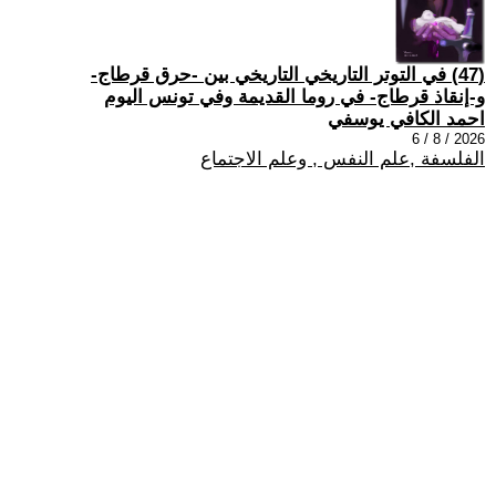
(47) في التوتر التاريخي التاريخي بين -حرق قرطاج-
و-إنقاذ قرطاج- في روما القديمة وفي تونس اليوم
احمد الكافي يوسفي
2026 / 8 / 6
الفلسفة ,علم النفس , وعلم الاجتماع