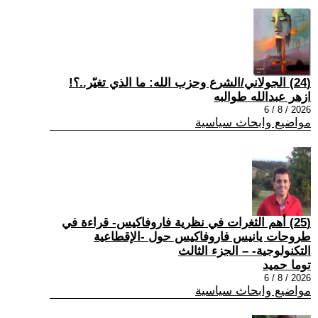
(24) الجولاني/الشرع وحزب الله: ما الذي تغيّر..؟!
ازهر عبدالله طوالبه
2026 / 8 / 6
مواضيع وابحاث سياسية
(25) أهم الثغرات في نظرية فاروفاكيس- قراءة في
طروحات يانيس فاروفاكيس حول -الإقطاعية
التكنولوجية- – الجزء الثالث
توما حميد
2026 / 8 / 6
مواضيع وابحاث سياسية