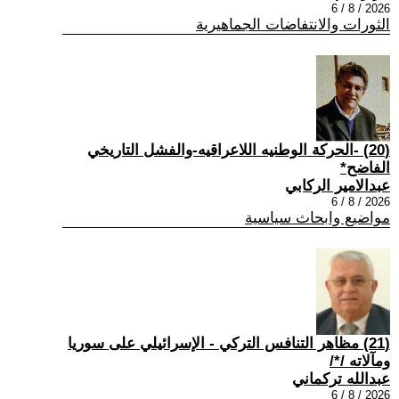
2026 / 8 / 6
الثورات والانتفاضات الجماهيرية
(20) -الحركة الوطنيه اللاعراقيه-والفشل التاريخي
الفاضح*
عبدالامير الركابي
2026 / 8 / 6
مواضيع وابحاث سياسية
(21) مظاهر التنافس التركي - الإسرائيلي على سوريا
ومآلاته /*/
عبدالله تركماني
2026 / 8 / 6