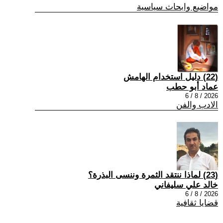
مواضيع وابحاث سياسية
(22) دليل استخدام الهامش
عماد أبو حطب
2026 / 8 / 6
الادب والفن
(23) لماذا ننتقد الثمرة وننسى البذرة؟
خالد علي سليفاني
2026 / 8 / 6
قضايا ثقافية