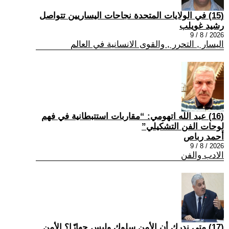
(15) في الولايات المتحدة نجاحات اليساريين تتواصل
رشيد غويلب
2026 / 8 / 9
اليسار , التحرر , والقوى الانسانية في العالم
(16) عبد الله اتهومي: “مقاربات استتبطانية في فهم
لوحات الفن التشكيلي”
أحمد رباص
2026 / 8 / 9
الادب والفن
(17) متى ندرك أن الأمن سلوك وليس جهازًا؟ الأمن