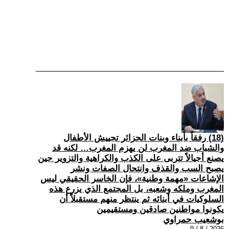
(18) رفقاً بأبناء وبنات الجزائر تجييش الأطفال
والشباب ضد المغرب لن يهزم المغرب… لكنه قد
يصنع أجيالاً تتربى على الكذب والكراهية والتزوير حين
يصبح السب والقذف وانتحال الصفات ونشر
الإشاعات «مهمة وطنية»، فإن الخاسر الحقيقي ليس
المغرب وملكه وشعبه، بل المجتمع الذي يزرع هذه
السلوكيات في أبنائه ثم ينتظر منهم مستقبلاً أن
يكونوا مواطنين صادقين ومستقيمين
بوشعيب حمراوي
2026 / 8 / 9