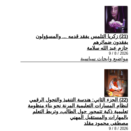
(21) زكريا التلمس يفقد قدمه ... والمسؤولون
يفقدون ضمائرهم
حازم عبد الله سلامة
2026 / 8 / 9
مواضيع وابحاث سياسية
(22) الجزء الثاني: هندسة التنفيذ والتحول الرقمي
لنظام المسارات التعليمية المرنة نحو بناء منظومة
تعليمية ذكية تتمحور حول الطالب، وتربط التعلم
بالمهارات والمستقبل المهني
مصطفى محمود مقلد
2026 / 8 / 9