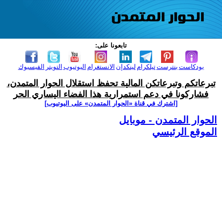
تابعونا على:
بودكاست
بنترست
تيلكرام
لينكدإن
الانستغرام
اليوتيوب
التويتر
الفيسبوك
تبرعاتكم وتبرعاتكن المالية تحفظ استقلال الحوار المتمدن،
فشاركونا في دعم استمرارية هذا الفضاء اليساري الحر
[اشترك في قناة ‫«الحوار المتمدن» على اليوتيوب]
الحوار المتمدن - موبايل
الموقع الرئيسي