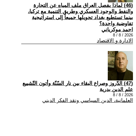
(46) لماذا يفصل العراق ملف المياه عن التجارة
والنفط والوجود العسكري وطريق التنمية مع تركيا،
بينما تستطيع بغداد تحويلها جميعاً إلى استراتيجية
تفاوضية واحدة؟
احمد موكرياني
2026 / 8 / 8
الادارة و الاقتصاد
(47) الدّروز وصراع البقاء بين نار السّنّة وأتون التّشييع
علم الدين بدرية
2026 / 8 / 8
العلمانية، الدين السياسي ونقد الفكر الديني