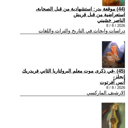
(44) موقعة بدر: استشهادية من قبل الصحابة،
استعراضية من قبل قريش
الناصر خشيني
2026 / 8 / 8
دراسات وابحاث في التاريخ والتراث واللغات
(45) -في ذكرى موت معلم البرولتاريا الثاني فريدريك
إنجلز-
أنس أفرتوت
2026 / 8 / 8
الارشيف الماركسي