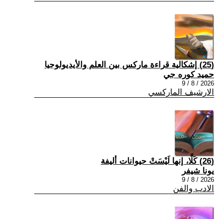
(25) إشكالية قراءة ماركس بين العلم والأيديولوجيا
حميد كوره جي
2026 / 8 / 9
الارشيف الماركسي
(26) كَلَّا، إنها لَيْسَتْ حيوانات أليفة
يونا شيفر
2026 / 8 / 9
الادب والفن