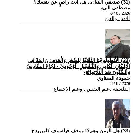
(31) صديقي الفنان.. هل أنت راضٍ عن نفسك؟
مصطفى النبيه
2026 / 8 / 8
الادب والفن
(32) الْأَنْطُولُوجْيَا التِّقْنِيَّةُ لِلسِّحْرِ وَالْعَدَمِ: دِرَاسَةٌ فِي
الْإِمْكَانِ الْكَامِنِ وَالتَّشْكِيلِ الْوُجُودِيِّ -الجُزْءُ السَّادِسُ
وَالسِّتُّونَ بَعْدَ الثَّلَاثِمِائَةِ-
حمودة المعناوي
2026 / 8 / 8
الفلسفة ,علم النفس , وعلم الاجتماع
(33) هل الزمن وهم؟! موقف فيلسوف كامبريدج