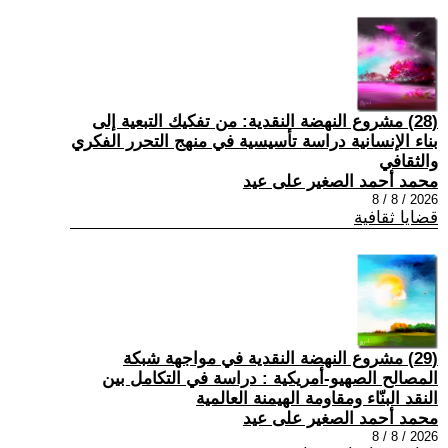
(28) مشروع النهضة النقدية: من تفكيك التبعية إلى
بناء الإنسانية دراسة تأسيسية في منهج التحرر الفكري
والثقافي
محمد أحمد الصغير على عيد
2026 / 8 / 8
قضايا ثقافية
(29) مشروع النهضة النقدية في مواجهة شبكة
المصالح الصهيو-أمريكية : دراسة في التكامل بين
النقد البنّاء ومقاومة الهيمنة العالمية
محمد أحمد الصغير على عيد
2026 / 8 / 8