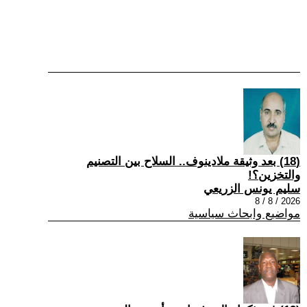
(18) بعد وثيقة ملادينوف.. السلاح بين التصنيم
والتخزين؟!
سليم يونس الزريعي
2026 / 8 / 8
مواضيع وابحاث سياسية