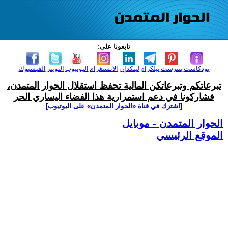
تابعونا على:
بودكاست
بنترست
تيلكرام
لينكدإن
الانستغرام
اليوتيوب
التويتر
الفيسبوك
تبرعاتكم وتبرعاتكن المالية تحفظ استقلال الحوار المتمدن،
فشاركونا في دعم استمرارية هذا الفضاء اليساري الحر
[اشترك في قناة ‫«الحوار المتمدن» على اليوتيوب]
الحوار المتمدن - موبايل
الموقع الرئيسي