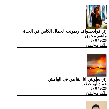
(3) فواديسواف ريمونت الجمال الكامن في الحياة
هاشم معتوق
2026 / 8 / 8
الادب والفن
(4) بطولتي انا القاطن في الهامش
عماد أبو حطب
2026 / 8 / 8
الادب والفن