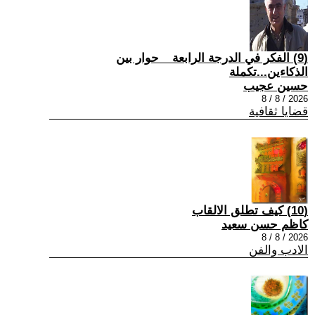
(9) الفكر في الدرجة الرابعة _ حوار بين
الذكاءين...تكملة
حسين عجيب
2026 / 8 / 8
قضايا ثقافية
(10) كيف تطلق الالقاب
كاظم حسن سعيد
2026 / 8 / 8
الادب والفن