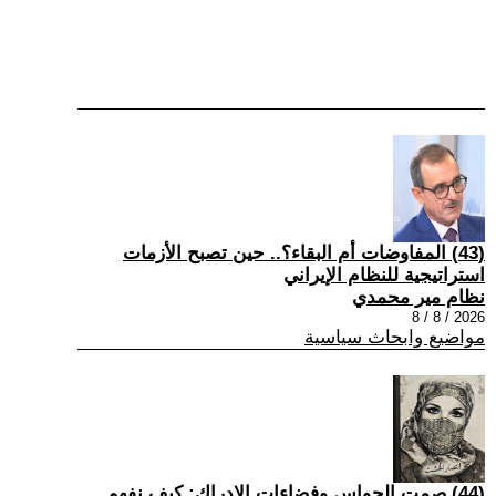
(43) المفاوضات أم البقاء؟.. حين تصبح الأزمات
استراتيجية للنظام الإيراني
نظام مير محمدي
2026 / 8 / 8
مواضيع وابحاث سياسية
(44) صمت الحواس وفضاءات الإدراك: كيف نفهم