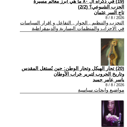
(19) في ذكراه ال ٨٠ ما هي أبرز معالم مسيرة
الحزب الشيوعي؟ (2/2)
تاج السر عثمان
2026 / 8 / 8
التحزب والتنظيم , الحوار , التفاعل و اقرار السياسات
في الاحزاب والمنظمات اليسارية والديمقراطية
(20) تجار الهيكل وتجار الوطن: حين يُستغل المقدس
وتاريخ الحروب لتبرير خراب الأوطان
ياسر عامر حميد
2026 / 8 / 8
مواضيع وابحاث سياسية