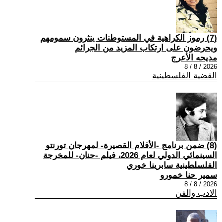
(7) رموز الكراهية في المستوطنات ينثرون سمومهم
ويحرضون على ارتكاب المزيد من الجرائم
مديحه الأعرج
2026 / 8 / 8
القضية الفلسطينية
(8) ضمن برنامج -الأفلام القصيرة- لمهرجان تورنتو
السينمائي الدولي لعام 2026، فيلم -حنان- للمخرجة
الفلسلطينية سابرينا خوري
سمير حنا خمورو
2026 / 8 / 8
الادب والفن