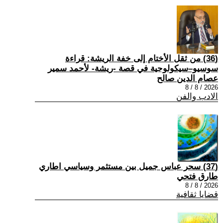
(36) من ثقل الأختام إلى خفة الريشة: قراءة
سوسيو–سيكولوجية في قصة -ريشة- لأحمد سمير
عصام الدين صالح
2026 / 8 / 8
الادب والفن
(37) سحر عباس جميل بين مستثمر وسياسي اطاري
طارق فتحي
2026 / 8 / 8
قضايا ثقافية