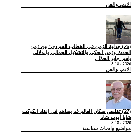
الادب والفن
(26) جدلية الزمن في الخطاب السردي: بين زمن
الحدث وزمن الحكي والتشكيل الجمالي والدلالي
ياسر جابر الجمَّال
2026 / 8 / 8
الادب والفن
(27) تقليص سكان العالم قد يساهم في إنقاذ الكوكب
شابا أيوب شابا
2026 / 8 / 8
مواضيع وابحاث سياسية