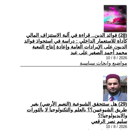
(28) فوائد الدين.. قراءة في آلية الاستنزاف المالي
كأداة للاستعمار الداخلي : دراسة في استحواذ فوائد
الديون على الإيرادات العامة وإعادة إنتاج التبعية
محمد أحمد الصغير على عيد
2026 / 8 / 10
مواضيع وابحاث سياسية
(29) هل ستتحقق الشيوعية (النعيم الأرضي) بغير
طريق الشيوعيين؟؟ بالعلم والتكنولوجيا لا بالثورات
والايديولوجيا!؟
سليم نصر الرقعي
2026 / 8 / 10