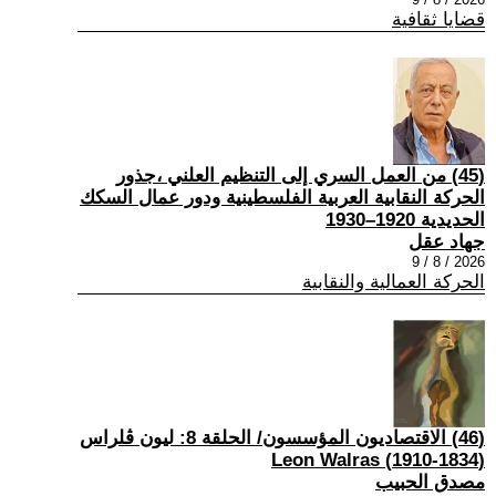
قضايا ثقافية
(45) من العمل السري إلى التنظيم العلني ،جذور
الحركة النقابية العربية الفلسطينية ودور عمال السكك
الحديدية 1920–1930
جهاد عقل
2026 / 8 / 9
الحركة العمالية والنقابية
(46) الاقتصاديون المؤسسون/ الحلقة 8: ليون ڤلراس
(1834-1910) Leon Walras
مصدق الحبيب