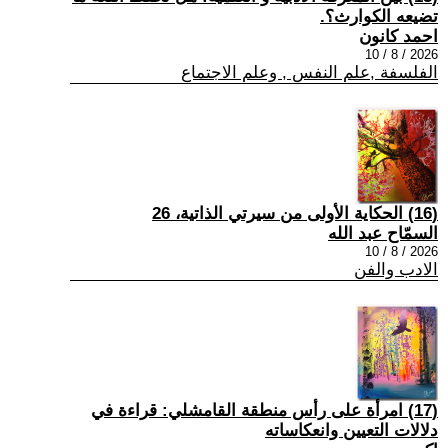
تضيعه الكوارث؟.
احمد كانون
2026 / 8 / 10
الفلسفة ,علم النفس , وعلم الاجتماع
(16) الحكاية الأولى من سيرتي الذاتية، 26
السمّاح عبد الله
2026 / 8 / 10
الادب والفن
(17) امرأة على رأس منطقة القامشلي: قراءة في
دلالات التعيين وانعكاساته