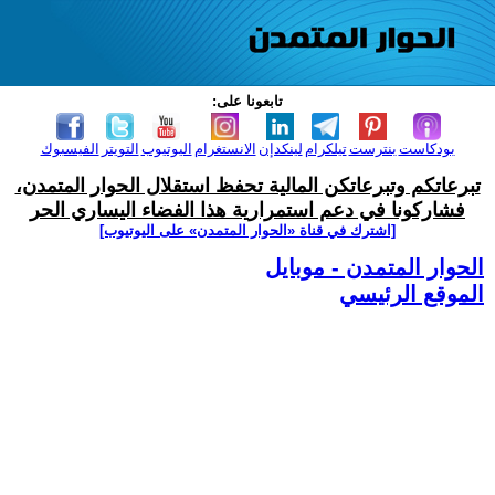
تابعونا على:
بودكاست
بنترست
تيلكرام
لينكدإن
الانستغرام
اليوتيوب
التويتر
الفيسبوك
تبرعاتكم وتبرعاتكن المالية تحفظ استقلال الحوار المتمدن،
فشاركونا في دعم استمرارية هذا الفضاء اليساري الحر
[اشترك في قناة ‫«الحوار المتمدن» على اليوتيوب]
الحوار المتمدن - موبايل
الموقع الرئيسي