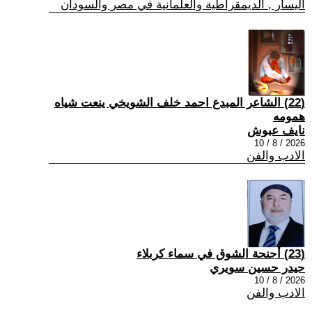
اليسار , الديمقراطية والعلمانية في مصر والسودان
(22) الشاعر المبدع احمد خلف الشويخي ينعت شياه
همومه
نايف عبوش
2026 / 8 / 10
الادب والفن
(23) أجنحة الشوق في سماء كربلاء
حيدر حسين سويري
2026 / 8 / 10
الادب والفن