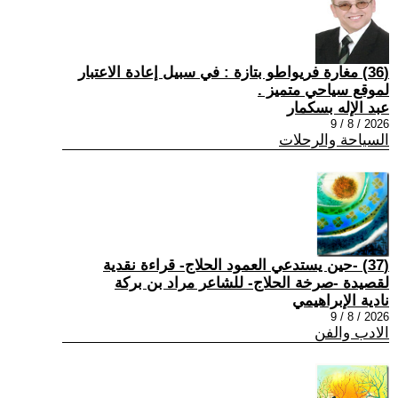
(36) مغارة فريواطو بتازة : في سبيل إعادة الاعتبار
لموقع سياحي متميز .
عبد الإله بسكمار
2026 / 8 / 9
السياحة والرحلات
(37) -حين يستدعي العمود الحلاج- قراءة نقدية
لقصيدة -صرخة الحلاج- للشاعر مراد بن بركة
نادية الإبراهيمي
2026 / 8 / 9
الادب والفن