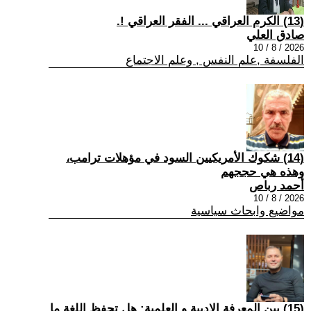
(13) الكرم العراقي ... الفقر العراقي !.
صادق العلي
2026 / 8 / 10
الفلسفة ,علم النفس , وعلم الاجتماع
(14) شكوك الأمريكيين السود في مؤهلات ترامب،
وهذه هي حججهم
أحمد رباص
2026 / 8 / 10
مواضيع وابحاث سياسية
(15) بين المعرفة الادبية و العلمية: هل تحفظ اللغة ما