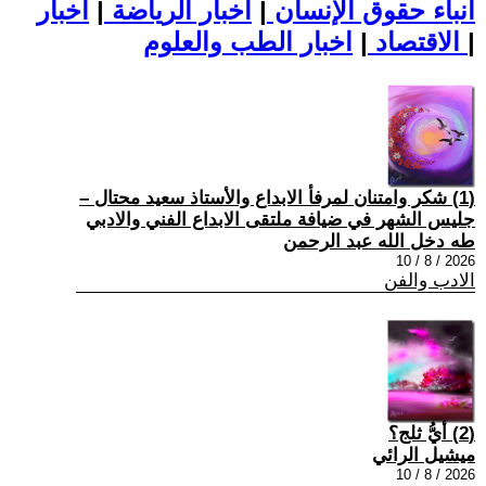
أنباء حقوق الإنسان
|
اخبار الرياضة
|
اخبار
|
اخبار الطب والعلوم
الاقتصاد
|
(1) شكر وامتنان لمرفأ الابداع والأستاذ سعيد محتال –
جليس الشهر في ضيافة ملتقى الابداع الفني والادبي
طه دخل الله عبد الرحمن
2026 / 8 / 10
الادب والفن
(2) أيُّ ثلج؟
ميشيل الرائي
2026 / 8 / 10