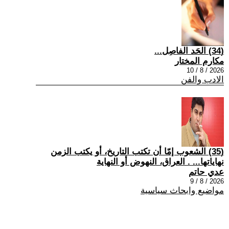
(34) الحَد الفاصِل...
مكارم المختار
2026 / 8 / 10
الادب والفن
(35) الشعوب إمّا أن تكتب التاريخ، أو يكتب الزمن
نهاياتها... . العراق، النهوض أو النهاية
عدي حاتم
2026 / 8 / 9
مواضيع وابحاث سياسية