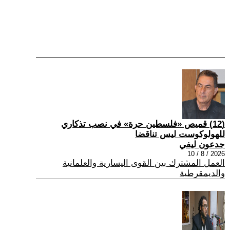
(12) قميص «فلسطين حرة» في نصب تذكاري
للهولوكوست ليس تناقضا
جدعون ليفي
2026 / 8 / 10
العمل المشترك بين القوى اليسارية والعلمانية
والديمقرطية