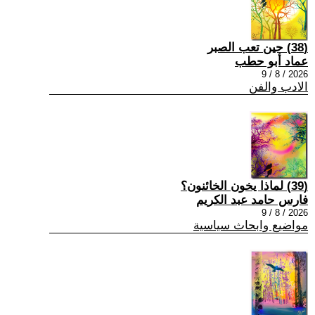
(38) حين تعب الصبر
عماد أبو حطب
2026 / 8 / 9
الادب والفن
(39) لماذا يخون الخائنون؟
فارس حامد عبد الكريم
2026 / 8 / 9
مواضيع وابحاث سياسية