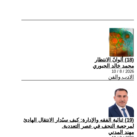
(18) ألوانُ الانتظار
محمد خالد الجبوري
2026 / 8 / 10
الادب والفن
(19) ثنائية الفقه والإدارة: كيف سيُدار الانتقال الهادئ
لمرجعية النجف في عصر التعددية.
مهند المدني