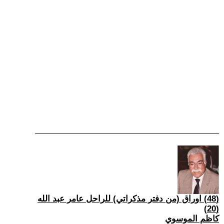
(48) اوراق (من دفتر مذكراتي) للراحل عامر عبد الله
(20)
كاظم الموسوي