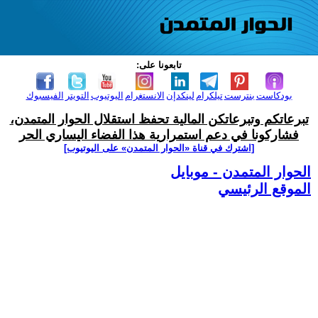
تابعونا على:
بودكاست
بنترست
تيلكرام
لينكدإن
الانستغرام
اليوتيوب
التويتر
الفيسبوك
تبرعاتكم وتبرعاتكن المالية تحفظ استقلال الحوار المتمدن،
فشاركونا في دعم استمرارية هذا الفضاء اليساري الحر
[اشترك في قناة ‫«الحوار المتمدن» على اليوتيوب]
الحوار المتمدن - موبايل
الموقع الرئيسي