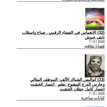
(32) الانغماس في الفضاء الرقمي.. ضياع واستلاب
نايف عبوش
2026 / 8 / 7
قضايا ثقافية
(33) كواليس الشباك الألف: الموظف المثالي
وحارس الدرج المفتوح .بقلم _انتصار الخشت
انتصار كامل جفلان الخشت
2026 / 8 / 7
كتابات ساخرة