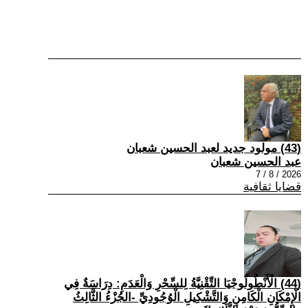
(43) مولود جديد لعبد الحسين شعبان
عبد الحسين شعبان
2026 / 8 / 7
قضايا ثقافية
(44) الْأَنْطُولُوجْيَا التِّقْنِيَّةُ لِلسِّحْرِ وَالْعَدَمِ: دِرَاسَةٌ فِي
الْإِمْكَانِ الْكَامِنِ وَالتَّشْكِيلِ الْوُجُودِيِّ -الجُزْءُ الثَّالِثُ