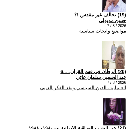
(19) تحالف غير مقدس !؟
حسن مدبولى
2026 / 8 / 7
مواضيع وابحاث سياسية
(20) الرطان في فهم القران.....6
عبد الحسين سلمان عاتي
2026 / 8 / 7
العلمانية، الدين السياسي ونقد الفكر الديني
(21) عن الحرب العراقية الايرانية بين١٩٨٠و ١٩٨٨