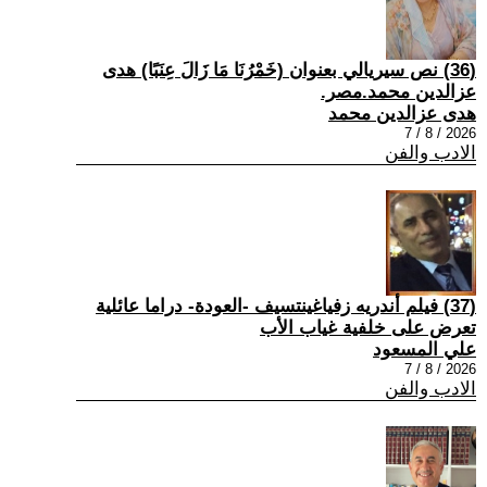
(36) نص سيريالي بعنوان (خَمْرُنَا مَا زَالَ عِنَبًا) هدى
عزالدين محمد.مصر.
هدى عزالدين محمد
2026 / 8 / 7
الادب والفن
(37) فيلم أندريه زفياغينتسيف -العودة- دراما عائلية
تعرض على خلفية غياب الأب
علي المسعود
2026 / 8 / 7
الادب والفن