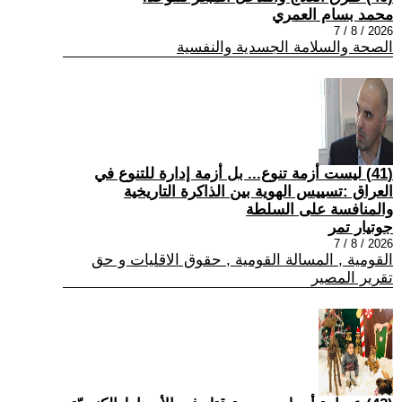
محمد بسام العمري
2026 / 8 / 7
الصحة والسلامة الجسدية والنفسية
(41) ليست أزمة تنوع... بل أزمة إدارة للتنوع في
العراق :تسييس الهوية بين الذاكرة التاريخية
والمنافسة على السلطة
جوتيار تمر
2026 / 8 / 7
القومية , المسالة القومية , حقوق الاقليات و حق
تقرير المصير