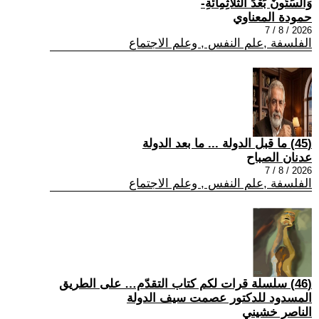
وَالسِّتُّونَ بَعْدَ الثَّلَاثِمِائَةِ-
حمودة المعناوي
2026 / 8 / 7
الفلسفة ,علم النفس , وعلم الاجتماع
(45) ما قبل الدولة ... ما بعد الدولة
عدنان الصباح
2026 / 8 / 7
الفلسفة ,علم النفس , وعلم الاجتماع
(46) سلسلة قرات لكم كتاب التقدّم… على الطريق
المسدود للدكتور عصمت سيف الدولة
الناصر خشيني