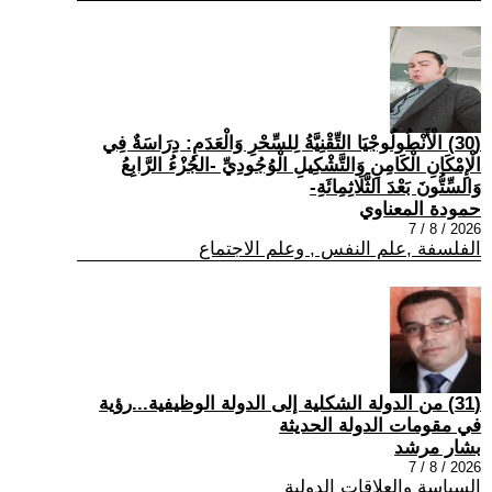
(30) الْأَنْطُولُوجْيَا التِّقْنِيَّةُ لِلسِّحْرِ وَالْعَدَمِ: دِرَاسَةٌ فِي
الْإِمْكَانِ الْكَامِنِ وَالتَّشْكِيلِ الْوُجُودِيِّ -الجُزْءُ الرَّابِعُ
وَالسِّتُّونَ بَعْدَ الثَّلَاثِمِائَةِ-
حمودة المعناوي
2026 / 8 / 7
الفلسفة ,علم النفس , وعلم الاجتماع
(31) من الدولة الشكلية إلى الدولة الوظيفية...رؤية
في مقومات الدولة الحديثة
بشار مرشد
2026 / 8 / 7
السياسة والعلاقات الدولية