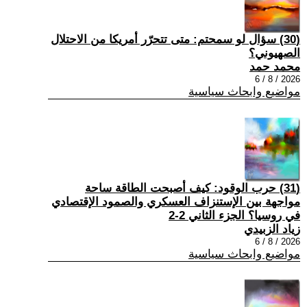
(30) سؤال لو سمحتم: متى تتحرّر أمريكا من الاحتلال
الصهيوني؟
محمد حمد
2026 / 8 / 6
مواضيع وابحاث سياسية
(31) حرب الوقود: كيف أصبحت الطاقة ساحة
مواجهة بين الإستنزاف العسكري والصمود الإقتصادي
في روسيا؟ الجزء الثاني 2-2
زياد الزبيدي
2026 / 8 / 6
مواضيع وابحاث سياسية