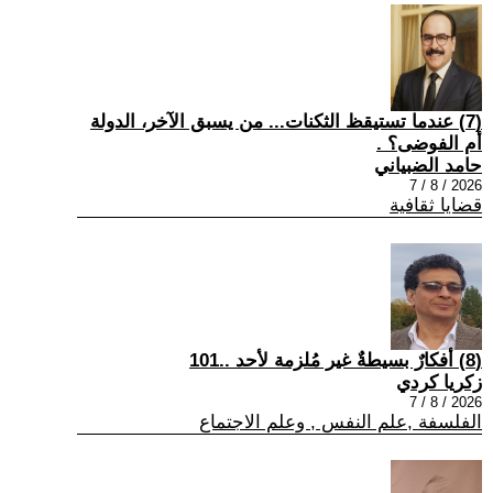
(7) عندما تستيقظ الثكنات... من يسبق الآخر، الدولة
أم الفوضى؟ .
حامد الضبياني
2026 / 8 / 7
قضايا ثقافية
(8) أفكارٌ بسيطةٌ غير مُلزمة لأحد ..101
زكريا كردي
2026 / 8 / 7
الفلسفة ,علم النفس , وعلم الاجتماع