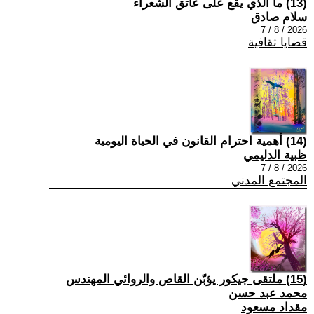
(13) ما الذي يقع على عاتق الشعراء
سلام صادق
2026 / 8 / 7
قضايا ثقافية
(14) أهمية احترام القانون في الحياة اليومية
ظبية الدليمي
2026 / 8 / 7
المجتمع المدني
(15) ملتقى جيكور يؤبّن القاص والروائي المهندس
محمد عبد حسن
مقداد مسعود