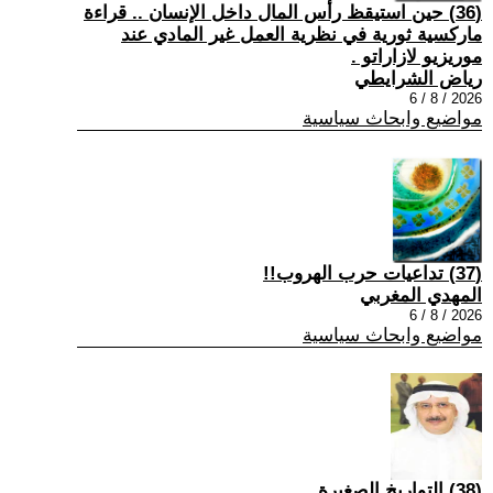
(36) حين استيقظ رأس المال داخل الإنسان .. قراءة
ماركسية ثورية في نظرية العمل غير المادي عند
موريزيو لازاراتو .
رياض الشرايطي
2026 / 8 / 6
مواضيع وابحاث سياسية
(37) تداعيات حرب الهروب!!
المهدي المغربي
2026 / 8 / 6
مواضيع وابحاث سياسية
(38) التواريخ الصغيرة