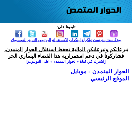
تابعونا على:
بودكاست
بنترست
تيلكرام
لينكدإن
الانستغرام
اليوتيوب
التويتر
الفيسبوك
تبرعاتكم وتبرعاتكن المالية تحفظ استقلال الحوار المتمدن،
فشاركونا في دعم استمرارية هذا الفضاء اليساري الحر
[اشترك في قناة ‫«الحوار المتمدن» على اليوتيوب]
الحوار المتمدن - موبايل
الموقع الرئيسي