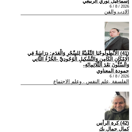
إسماعيل نوري الربيعي
2026 / 8 / 6
الادب والفن
(41) الْأَنْطُولُوجْيَا التِّقْنِيَّةُ لِلسِّحْرِ وَالْعَدَمِ: دِرَاسَةٌ فِي
الْإِمْكَانِ الْكَامِنِ وَالتَّشْكِيلِ الْوُجُودِيِّ -الجُزْءُ الثَّانِي
وَالسِّتُّونَ بَعْدَ الثَّلَاثِمِائَةِ-
حمودة المعناوي
2026 / 8 / 6
الفلسفة ,علم النفس , وعلم الاجتماع
(42) كرة الرأس
كمال جمال بك