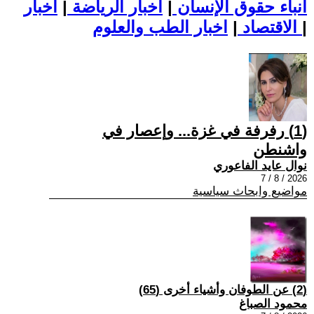
أنباء حقوق الإنسان
|
اخبار الرياضة
|
اخبار
|
اخبار الطب والعلوم
الاقتصاد
|
(1) رفرفة في غزة... وإعصار في
واشنطن
نوال عايد الفاعوري
2026 / 8 / 7
مواضيع وابحاث سياسية
(2) عن الطوفان وأشياء أخرى (65)
محمود الصباغ