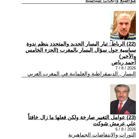
مواضيع وابحاث سياسية
(22) الرباط: تيار اليسار الجديد والمتجدد ينظم ندوة
سياسية حول سؤال اليسار بالمغرب (الجزء الخامس
والأخير)
أحمد رباص
2026 / 8 / 7
اليسار , الديمقراطية والعلمانية في المغرب العربي
(23) عوامل التغيير صارخة ولكن فعلها ما زال خافتاً
علي عرمش شوكت
2026 / 8 / 6
الثورات والانتفاضات الجماهيرية