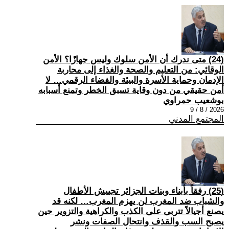
(24) متى ندرك أن الأمن سلوك وليس جهازًا؟ الأمن
الوقائي: من التعليم والصحة والغذاء إلى محاربة
الإدمان وحماية الأسرة والبيئة والفضاء الرقمي… لا
أمن حقيقي من دون وقاية تسبق الخطر وتمنع أسبابه
بوشعيب حمراوي
2026 / 8 / 9
المجتمع المدني
(25) رفقاً بأبناء وبنات الجزائر تجييش الأطفال
والشباب ضد المغرب لن يهزم المغرب… لكنه قد
يصنع أجيالاً تتربى على الكذب والكراهية والتزوير حين
يصبح السب والقذف وانتحال الصفات ونشر