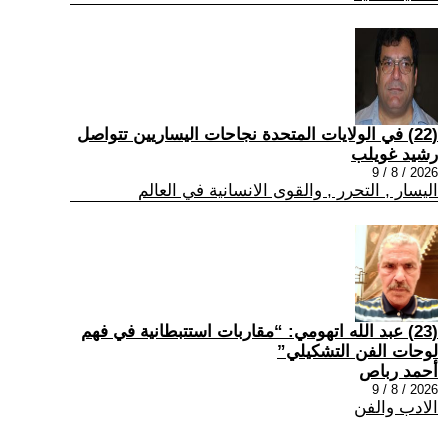
(22) في الولايات المتحدة نجاحات اليساريين تتواصل
رشيد غويلب
2026 / 8 / 9
اليسار , التحرر , والقوى الانسانية في العالم
(23) عبد الله اتهومي: “مقاربات استتبطانية في فهم
لوحات الفن التشكيلي”
أحمد رباص
2026 / 8 / 9
الادب والفن