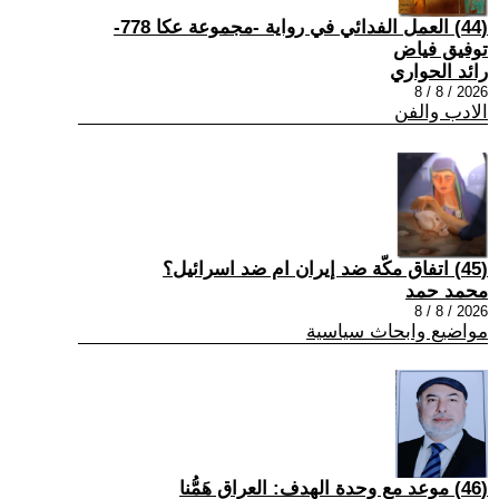
(44) العمل الفدائي في رواية -مجموعة عكا 778-
توفيق فياض
رائد الحواري
2026 / 8 / 8
الادب والفن
(45) اتفاق مكّة ضد إيران ام ضد اسرائيل؟
محمد حمد
2026 / 8 / 8
مواضيع وابحاث سياسية
(46) موعد مع وحدة الهدف: العراق هَمُّنا