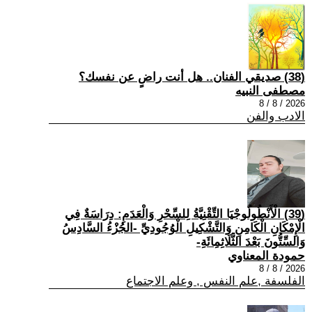
(38) صديقي الفنان.. هل أنت راضٍ عن نفسك؟
مصطفى النبيه
2026 / 8 / 8
الادب والفن
(39) الْأَنْطُولُوجْيَا التِّقْنِيَّةُ لِلسِّحْرِ وَالْعَدَمِ: دِرَاسَةٌ فِي
الْإِمْكَانِ الْكَامِنِ وَالتَّشْكِيلِ الْوُجُودِيِّ -الجُزْءُ السَّادِسُ
وَالسِّتُّونَ بَعْدَ الثَّلَاثِمِائَةِ-
حمودة المعناوي
2026 / 8 / 8
الفلسفة ,علم النفس , وعلم الاجتماع