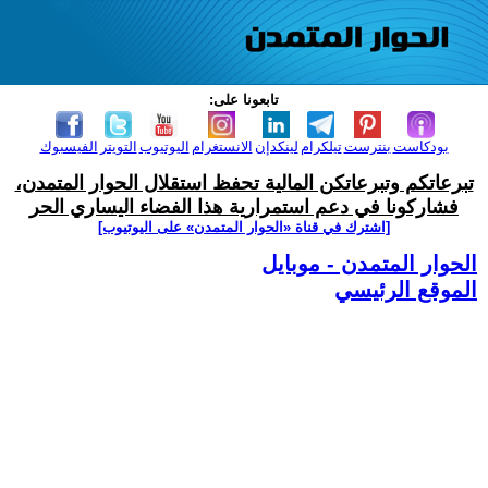
تابعونا على:
بودكاست
بنترست
تيلكرام
لينكدإن
الانستغرام
اليوتيوب
التويتر
الفيسبوك
تبرعاتكم وتبرعاتكن المالية تحفظ استقلال الحوار المتمدن،
فشاركونا في دعم استمرارية هذا الفضاء اليساري الحر
[اشترك في قناة ‫«الحوار المتمدن» على اليوتيوب]
الحوار المتمدن - موبايل
الموقع الرئيسي