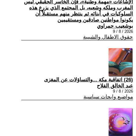
الإشاعات «مهمة وطنية»، فإن الخاسر الحقيقي ليس
المغرب وملكه وشعبه، بل المجتمع الذي يزرع هذه
السلوكيات في أبنائه ثم ينتظر منهم مستقبلاً أن
يكونوا مواطنين صادقين ومستقيمين
بوشعيب حمراوي
2026 / 8 / 9
حقوق الاطفال والشبيبة
(26) اتفاقية مكة ...والتساؤلات عن المغزى
عبد الخالق الفلاح
2026 / 8 / 9
مواضيع وابحاث سياسية