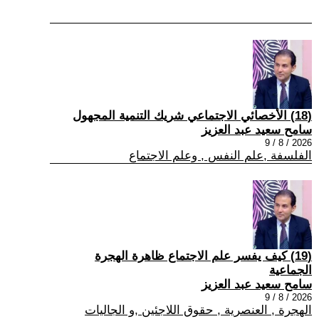
(18) الأخصائي الاجتماعي شريك التنمية المجهول
سامح سعيد عبد العزيز
2026 / 8 / 9
الفلسفة ,علم النفس , وعلم الاجتماع
(19) كيف يفسر علم الاجتماع ظاهرة الهجرة
الجماعية
سامح سعيد عبد العزيز
2026 / 8 / 9
الهجرة , العنصرية , حقوق اللاجئين ,و الجاليات