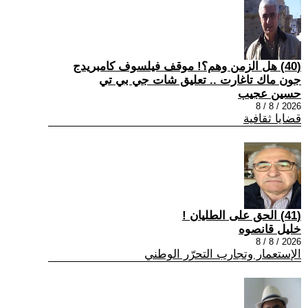
(40) هل الزمن وهم؟! موقف فيلسوف كامبريدج
جون ماك تاغارت .. تعليق شات جي بي تي
حسين عجيب
2026 / 8 / 8
قضايا ثقافية
(41) الحق على الطليان !
خليل قانصوه
2026 / 8 / 8
الإستعمار وتجارب التحرّر الوطني