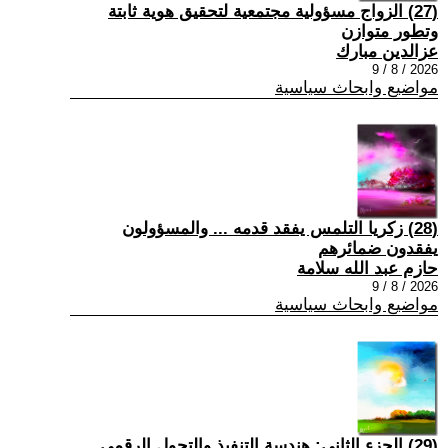
(27) الزواج مسؤولية مجتمعية لتحقيق هوية ثابتة
وتطور متوازن
عزالدين مبارك
2026 / 8 / 9
مواضيع وابحاث سياسية
(28) زكريا التلمس يفقد قدمه ... والمسؤولون
يفقدون ضمائرهم
حازم عبد الله سلامة
2026 / 8 / 9
مواضيع وابحاث سياسية
(29) الجزء الثاني: هندسة التنفيذ والتحول الرقمي