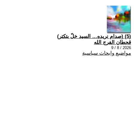
(5) (صدام نريده… السيد خلّ يتكتر)
قحطان الفرج الله
2026 / 8 / 9
مواضيع وابحاث سياسية