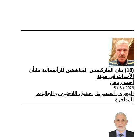
(18) بيان الماركسيين المناهضين للرأسمالية بشأن
الأحداث في سبتة
أحمد رباص
2026 / 8 / 8
الهجرة , العنصرية , حقوق اللاجئين ,و الجاليات
المهاجرة