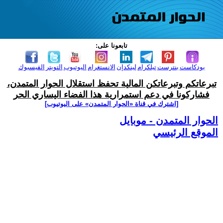
تابعونا على:
بودكاست
بنترست
تيلكرام
لينكدإن
الانستغرام
اليوتيوب
التويتر
الفيسبوك
تبرعاتكم وتبرعاتكن المالية تحفظ استقلال الحوار المتمدن،
فشاركونا في دعم استمرارية هذا الفضاء اليساري الحر
[اشترك في قناة ‫«الحوار المتمدن» على اليوتيوب]
الحوار المتمدن - موبايل
الموقع الرئيسي