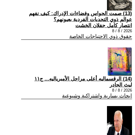
(13) صمت الحواس وفضاءات الإدراك: كيف نفهم
عوالم ذوي التحديات الفردية بعيونهم؟
انتصار كامل جفلان الخشت
2026 / 8 / 8
حقوق ذوي الاحتياجات الخاصة
(14) الرقسماليه أعلى مراحل الأمبرياليه... ج١١
ليث الجادر
2026 / 8 / 8
ابحاث يسارية واشتراكية وشيوعية