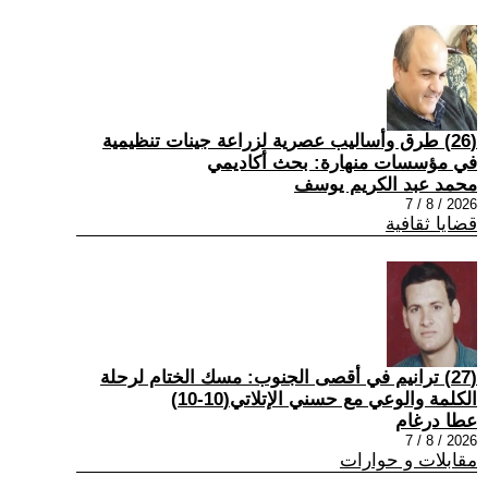
(26) طرق وأساليب عصرية لزراعة جينات تنظيمية
في مؤسسات منهارة: بحث أكاديمي
محمد عبد الكريم يوسف
2026 / 8 / 7
قضايا ثقافية
(27) ترانيم في أقصى الجنوب: مسك الختام لرحلة
الكلمة والوعي مع حسني الإتلاتي(10-10)
عطا درغام
2026 / 8 / 7
مقابلات و حوارات