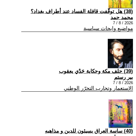
(38) هل توقّفت قافلة الفساد عند أطراف بغداد؟
محمد حمد
2026 / 8 / 7
مواضيع وابحاث سياسية
(39) حلف مكة وحكاية جَدْي يعقوب
بير رستم
2026 / 8 / 7
الإستعمار وتجارب التحرّر الوطني
(40) ساسة العراق يسيئون للدين و مذاهبه