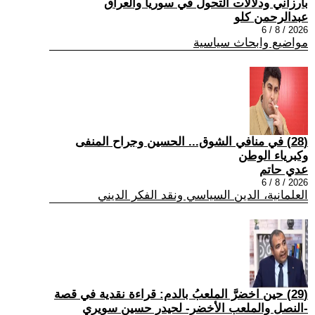
بارزاني ودلالات التحول في سوريا والعراق
عبدالرحمن كلو
2026 / 8 / 6
مواضيع وابحاث سياسية
(28) في منافي الشوق... الحسين وجراح المنفى
وكبرياء الوطن
عدي حاتم
2026 / 8 / 6
العلمانية، الدين السياسي ونقد الفكر الديني
(29) حين اخضرَّ الملعبُ بالدم: قراءة نقدية في قصة
-النصل والملعب الأخضر- لحيدر حسين سويري