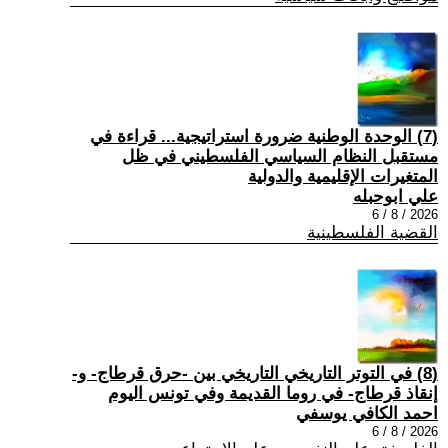
(7) الوحدة الوطنية ضرورة استراتيجية... قراءة في
مستقبل النظام السياسي الفلسطيني في ظل
المتغيرات الإقليمية والدولية
علي ابوحبله
2026 / 8 / 6
القضية الفلسطينية
(8) في التوتر التاريخي التاريخي بين -حرق قرطاج- و-
إنقاذ قرطاج- في روما القديمة وفي تونس اليوم
احمد الكافي يوسفي
2026 / 8 / 6