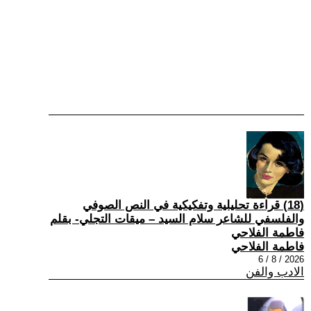
(18) قراءة تحليلية وتفكيكية في النص الصوفي
والفلسفي للشاعر سلام السيد – ميقات التجلي- بقلم
فاطمة الفلاحي
فاطمة الفلاحي
2026 / 8 / 6
الادب والفن