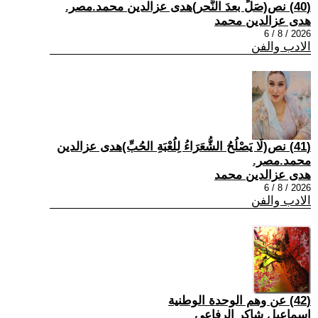
(40) نص(صَلِّ بعدَ النَّحر)هدى عزالدين محمد.مصر.
هدى عزالدين محمد
2026 / 8 / 6
الادب والفن
(41) نص(لَا يَصْلُحُ الشُّعَرَاءُ لِلُعْبَةِ الحُبِّ)هدى عزالدين
محمد.مصر.
هدى عزالدين محمد
2026 / 8 / 6
الادب والفن
(42) عن وهم الوحدة الوطنية
اسماعيل شاكر الرفاعي