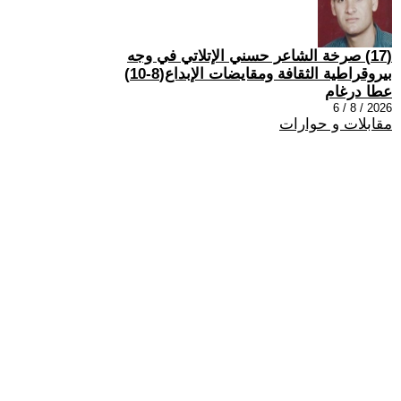
(17) صرخة الشاعر حسني الإتلاتي في وجه
بيروقراطية الثقافة ومقايضات الإبداع(8-10)
عطا درغام
2026 / 8 / 6
مقابلات و حوارات