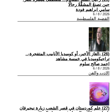
حين تصنعُ المشقَّةُ رجالًا
سامي ابراهيم فودة
2026 / 8 / 6
القضية الفلسطينية
(26) -الغاز الأخير، أو كوميديا الأنابيب المتفجرة-..
تراجيكوميديا في خمسة مشاهد
احمد صالح سلوم
2026 / 8 / 6
الادب والفن
(27) علم كوردستان في قصر الشعب زيارة نيجيرفان