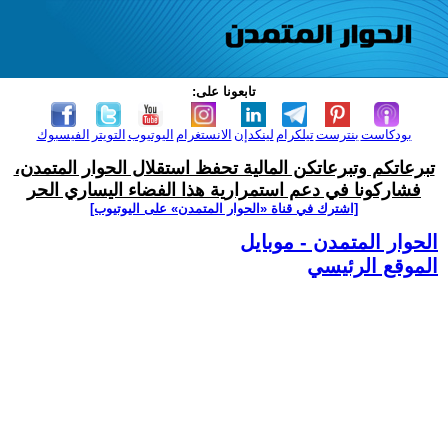
تابعونا على:
بودكاست
بنترست
تيلكرام
لينكدإن
الانستغرام
اليوتيوب
التويتر
الفيسبوك
تبرعاتكم وتبرعاتكن المالية تحفظ استقلال الحوار المتمدن،
فشاركونا في دعم استمرارية هذا الفضاء اليساري الحر
[اشترك في قناة ‫«الحوار المتمدن» على اليوتيوب]
الحوار المتمدن - موبايل
الموقع الرئيسي