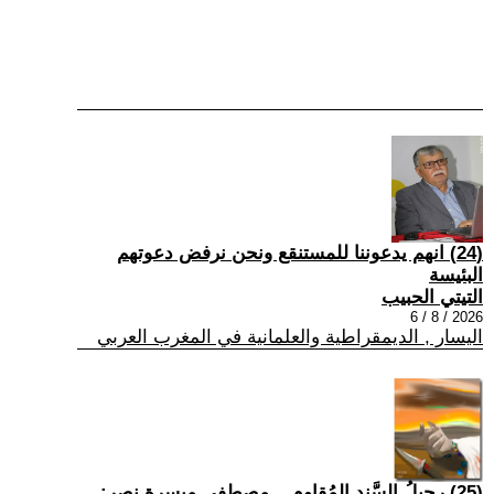
(24) انهم يدعوننا للمستنقع ونحن نرفض دعوتهم
البئيسة
التيتي الحبيب
2026 / 8 / 6
اليسار , الديمقراطية والعلمانية في المغرب العربي
(25) رحيلُ السَّندِ المُقاوم... مصطفى ميسرة نصر: