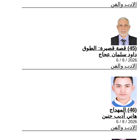
الادب والفن
(45) قصة قصيرة: الطوق
داود سلمان عجاج
2026 / 8 / 6
الادب والفن
(46) المهداج
هاني أديب حنين
2026 / 8 / 6
الادب والفن