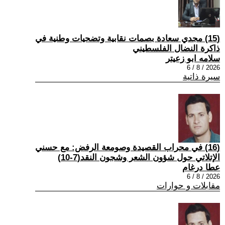
(15) مجدي سعادة بصمات نقابية وتضحيات وطنية في
ذاكرة النضال الفلسطيني
سلامه ابو زعيتر
2026 / 8 / 6
سيرة ذاتية
(16) في محراب القصيدة وصومعة الرفض: مع حسني
الإتلاتي حول شؤون الشعر وشجون النقد(7-10)
عطا درغام
2026 / 8 / 6
مقابلات و حوارات