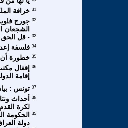
يا لها من ف
31
خرافة الملك
32
جورج فلويد
الشجعان ال
33
- قل الحق
34
فلسفة إعدا
35
خطورة أن يص
36
إقفال مكتب
إقامة الدولة
37
تونس : بيا
38
أحداث ونتا
لكرة القدم 
39
الحكومة ال
دولة العرا