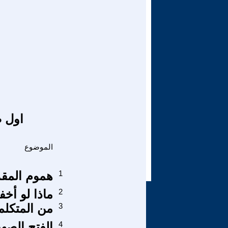
اول ص
الموضوع
1
هموم المقد
2
ماذا لو أخف
3
من المتكلم
4
الفتح الصه