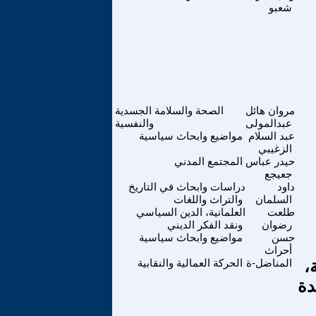
شعبو
مروان هائل
الصحة والسلامة الجسدية
عبدالمولى
والنفسية
عبد السلام
مواضيع وابحاث سياسية
الزغيبي
حيدر عباس
المجتمع المدني
جعيجع
داود
دراسات وابحاث في التاريخ
السلمان
والتراث واللغات
طلعت
العلمانية، الدين السياسي
رضوان
ونقد الفكر الديني
حسن
مواضيع وابحاث سياسية
أحراث
،
المناضل-ة
الحركة العمالية والنقابية
ريدة