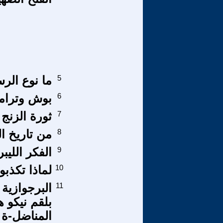
5
ما نوع الر
6
بوش وترام
7
ثورة الزنج
8
من تاريخ ال
9
الفكر الليب
10
لماذا تكذبو
11
البرجوازية
المناضل-ة 