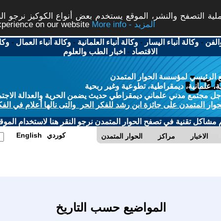
ة التصفح والنشر، الموقع يستخدم بعض أنواع الكوكيز نرجو النق
More info - المزيد
experience on our website
الفن
-
وكالة أنباء اليسار
-
وكالة أنباء العلمانية
-
وكالة أنباء العمال
-
وكا
الاقتصاد
-
اخبار الطب والعلوم
 الرئيسي لمؤسسة الحوار المتمدن
، علمانية، ديمقراطية، تطوعية وغير ربحية
ل مجتمع مدني علماني ديمقراطي حديث يضمن الحرية والعدالة الاجتم
حوار المتمدن على جائزة ابن رشد للفكر الحر والتى نالها أعلام في الفك
م مشاكل تقنية في تصفح الحوار المتمدن نرجو النقر هنا لاستخدام الموقع
كوردي
English
الاخبار
مراكز
الحوار المتمدن
المواضيع حسب التاريخ