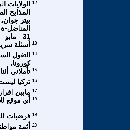
12
الولايات ال
المذابح ال
بيتر جوان،
31 - مايو – 2020
13
أسئلة سريع
14
التغول الس
كورونا.
15
تأملاتى أثنا
16
تركيا ليست
17
مابين افراز
18
أي موقع لل
19
فرضيات للن
20
أثمة مواطن