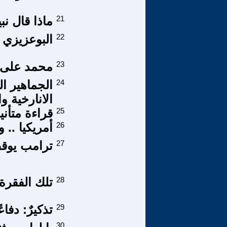
21
ماذا قال 
22
البوعزيزي ا
23
محمد على ب
24
الجماهير ال
الانارخية و
25
قراءة متأن
26
أمريكيا .. 
27
ترامب يوقظ
28
تلك الفقرة
29
تذكيرٌ: دفاع
30