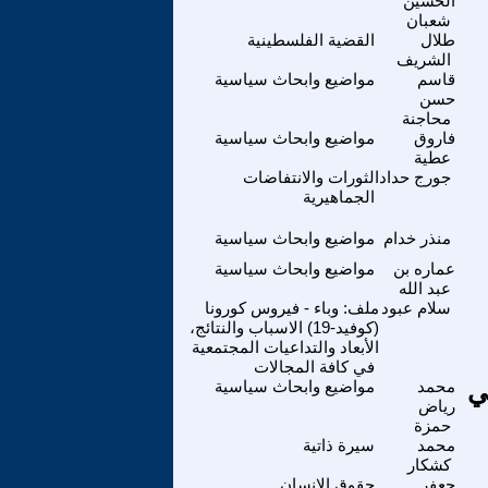
الحسين
شعبان
طلال
القضية الفلسطينية
الشريف
قاسم
مواضيع وابحاث سياسية
حسن
محاجنة
فاروق
مواضيع وابحاث سياسية
عطية
جورج حداد
الثورات والانتفاضات
الجماهيرية
منذر خدام
مواضيع وابحاث سياسية
عماره بن
مواضيع وابحاث سياسية
عبد الله
سلام عبود
ملف: وباء - فيروس كورونا
(كوفيد-19) الاسباب والنتائج،
الأبعاد والتداعيات المجتمعية
في كافة المجالات
ي
محمد
مواضيع وابحاث سياسية
رياض
حمزة
محمد
سيرة ذاتية
كشكار
جعفر
حقوق الانسان