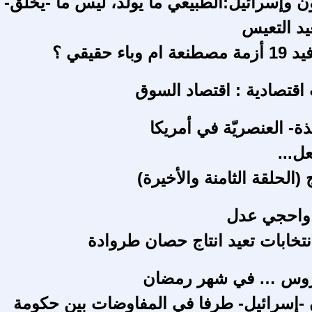
 وإسرائيل:الطبيعي ما يُولد، ليس ما -يُخلق-
يد التعيس
اء حقيقي ؟
تصادية : اقتصاد السوق
ة- العنصريّة في أمريكا
ل...
 (الحلقة الثامنة والأخيرة)
 واحجي عدل
نتخابات تعيد انتاج حصان طروادة
اضروس … في شهر رمضان
-إسرائيل- طرفا في المفاوضات بين حكومة