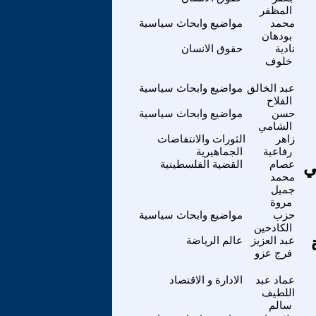
المظفر
محمد
مواضيع وابحاث سياسية
بودهان
نادية
حقوق الانسان
خلوف
عبد الخالق
مواضيع وابحاث سياسية
الفلاح
حسن
مواضيع وابحاث سياسية
الشامي
زاهر
الثورات والانتفاضات
رفاعية
الجماهيرية
ي
عصام
القضية الفلسطينية
محمد
جميل
مروة
حزب
مواضيع وابحاث سياسية
الكادحين
عبد العزيز
عالم الرياضة
فرج عزو
عماد عبد
الادارة و الاقتصاد
اللطيف
سالم