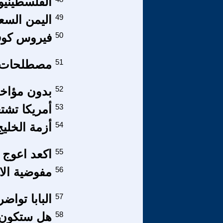
الفلسطينيون
49
اليمن السع
50
فيروس كوفيد 19 أزمة مصطنعة ام وب
51
مصطلحات اق
52
بدون مؤاخذ
53
أمريكا تشتع
54
أزمة الخليج
55
اكعد اعوج
56
مفوضية الا
57
البابا تو
58
هل ستكون 