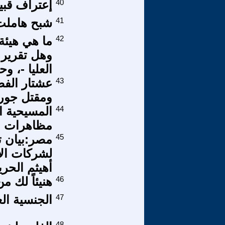
40
إعتراف قبي
41
شبح هاملت
42
ما هي هيئة
وهل تقرير 
العليا -، و
43
ومقتل جورج
44
المسيحية ال
مظاهرات ال
45
مصر:بيان ت
لشركات الا
أهيثم الحري
46
هنيئاً لك م
47
الجنسية الع
48