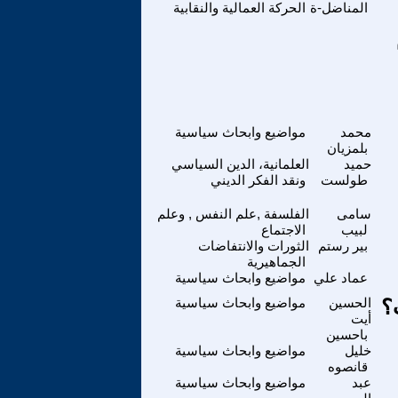
المناضل-ة
الحركة العمالية والنقابية
محمد
مواضيع وابحاث سياسية
بلمزيان
حميد
العلمانية، الدين السياسي
طولست
ونقد الفكر الديني
سامى
الفلسفة ,علم النفس , وعلم
لبيب
الاجتماع
بير رستم
الثورات والانتفاضات
الجماهيرية
عماد علي
مواضيع وابحاث سياسية
؟
الحسين
مواضيع وابحاث سياسية
أيت
باحسين
خليل
مواضيع وابحاث سياسية
قانصوه
عبد
مواضيع وابحاث سياسية