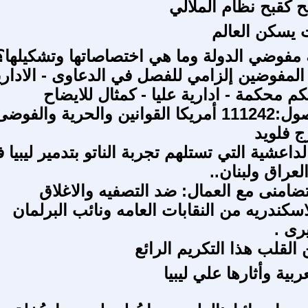
ح کقبح نظام الملالي
 يسكن العالم
 مفوضي الدولة وما هي اختصاصاتها وتشكيلها؟
المفوضين إلزامي للفصل في الدعاوى - الاداري
حكم محكمة - ادارية عليا - كمثال للايضاح
عشتار الفصول:111242 أمريكا القوانين والحرية والفوض
 فلويد
داعشية التي تستلهم تجربة الناتو بتدمير ليبيا 
عراق ولبنان..
ضامنى مع العمال: ضد التصفيه والاغلاق
سكندريه من النقابات العامه ونائب البرلمان
رى .
ن القلب هذا التكريم الرائع
ربية وأثارها علي ليبيا