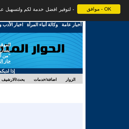
موافق - OK
لتوفير افضل خدمة لكم ولتسهيل عملي
أخبار عامة
-
وكالة أنباء المرأة
-
اخبار الأدب و
الموقع
يسارية
"من أج
حاز ال
إذا لديك
الزوار
اضافة/خدمات
بحث/الارشيف