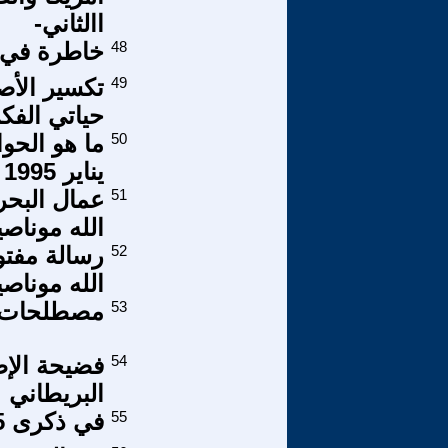
االثاني-
48
خاطرة في 
49
حياتي الفكرية
50
ما هو الحو
يناير 1995
51
عمال البحر
الله موناص
52
رسالة مفتو
الله موناصي
53
مصطلحات اق
54
فضيحة الإط
البريطاني
55
في ذكرى 25 أيار عام 2000 – تحرير ولا حرية