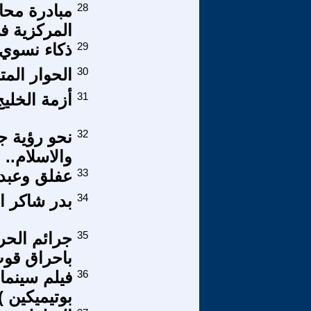
28
مبادرة محاف
المركزية في
29
ذكاء نسوي
30
الحوار الم
31
أزمة الخليج
32
نحو رؤية جد
والاسلام..
33
عفلق وعبدا
34
بدر شاكر ا
35
جرائم الحرب
باحراق قو
36
فيلم سينما
بوتيميكين )