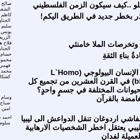
لو ..كيف سيكون الزمن الفلسطيني
صالح
الشقب
ر بخطر جديد في الطريق اليكم!
كاظم
الحنا
سليم
يونس
الزري
خرصات الملا خامنئي
فلاح ه
الجناب
ُ بناءِ الثقةِ
حسام
محمود
فهمي
كيف تمكن الإنسان البيولوجي (L`Homo
محمد
كشكار
biologicus) في القرن العشرين من تجميع كل
يوانات المختلفة في جسمٍ واحدٍ؟
غامضة بالقرآن
وسام
صباح
امين 
فاشي اردوغان تنقل الدواعش الى ليبيا
احمد 
سلوم
يبي يعتقل اخطر الشخصيات الارهابية
عميلة لفدان