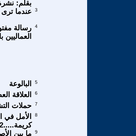
بقلم: نشرة
3
عندما ترى ا
4
رسالة مفتو
العماليين 
5
البالوعة
6
العلاقة الع
7
حملات التش
8
الأمل في ا
كريمة.....2
9
ما بين الأص