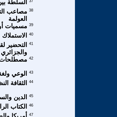
37
السلطة بين 
38
مصاعب الت
العولمة
39
مسميات أوبئ
40
الاستملاك ا
41
التحضير لق
والجزائري
42
مصطلحات اق
43
الوعي ولغة 
44
الثقافة ال
45
الدين والس
46
الكتاب الرابع
47
أمريكا والص