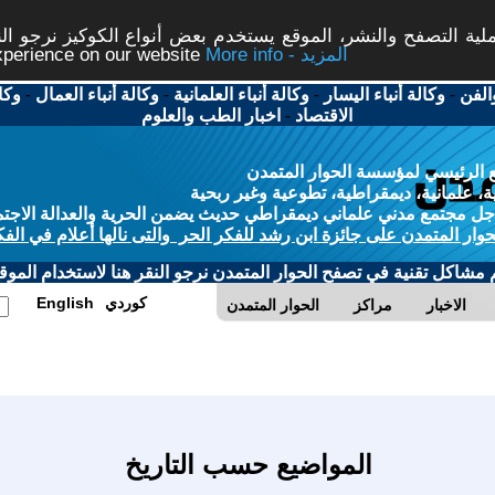
ة التصفح والنشر، الموقع يستخدم بعض أنواع الكوكيز نرجو النق
More info - المزيد
experience on our website
الفن
-
وكالة أنباء اليسار
-
وكالة أنباء العلمانية
-
وكالة أنباء العمال
-
وكا
الاقتصاد
-
اخبار الطب والعلوم
 الرئيسي لمؤسسة الحوار المتمدن
، علمانية، ديمقراطية، تطوعية وغير ربحية
ل مجتمع مدني علماني ديمقراطي حديث يضمن الحرية والعدالة الاجتم
حوار المتمدن على جائزة ابن رشد للفكر الحر والتى نالها أعلام في الفك
م مشاكل تقنية في تصفح الحوار المتمدن نرجو النقر هنا لاستخدام الموقع
كوردي
English
الاخبار
مراكز
الحوار المتمدن
المواضيع حسب التاريخ