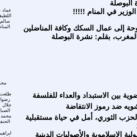
 البوصلة
لوزير في المنام !!!!!
عماد ع
اللطي
سالم
حة إلى عمال السكك وكافة المناضلين
المنا
بالمغرب، بقلم: نشرة البوصلة
محمد
ضوية بين الاستبداد والعداء للفلسفة
طلعت
رضوا
ويه ضد رموز الانتفاضة
جلال
الصبا
لحزب الثوري، أمل في حياة مستقبلية
محمد
الحنف
ولية الإسلاموية والأصوليات الدينية
ابراهيم