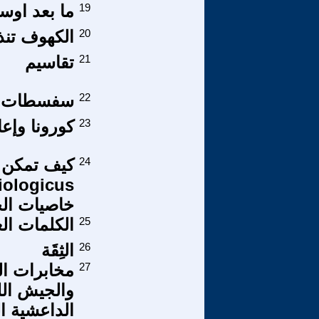
19
ما بعد اوس
20
الكهوف تنذ
21
تقاسيم
22
سفسطات وت
23
كورونا وإعادة
24
خاصيات الح
25
الكلمات ال
26
الثِقَة
27
مخابرات ال
والجيش الل
الداعشية ال