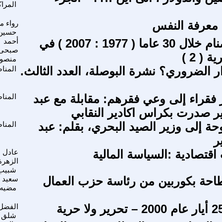
المرا
معرفة النفس
رواء م
حسين
تكسير الأصنام خلال 30 عاما ( 1977 : 2007 ) في
أحمد
صبحى
 ( 2 )
منصور
ار الضروري؟ نشرة البوصلة، العدد الثالث.
المنا
 فقراء إلى وعي فقرهم: مقابلة مع عبد
المنا
ير صدرت بكراس اكادير النقابي
حة إلى وزير الصيد البحري، بقلم: عبد
المنا
ر
تصادية :السياسة المالية
عادل ع
الزهرة
شبيب
احة بكوربين من رئاسة حزب العمال
سعيد
مضيه
الفضل
شلق