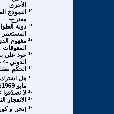
الأخرى
10
النموذج ال
مقترح-
11
دولة الطوا
المستعمر
12
مفهوم الدول
المعوقات
13
عود على بدء
الدولي -4 - على جدار ثورتنا رقم : 272 .
14
الحكم بعقلي
15
هل اشترك 
مايو 1969؟
16
لا تصدّقوا
17
الانفجار ال
18
(نحن و كور