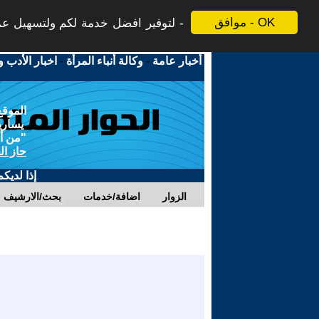
موافق - OK
لتوفير افضل خدمة لكم ولتسهيل عملي
أخبار عامة
-
وكالة أنباء المرأة
-
اخبار الأدب و
الموقع
يسارية
"من أج
حاز ال
إذا لديك
الزوار
اضافة/خدمات
بحث/الارشيف