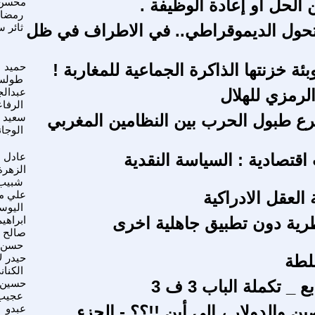
الحل او إعادة الوظيفة .
محسن 
رمضا
حول الديموقراطي.. في الاطراف في ظل
ثائر س
ة خزنتها الذاكرة الجماعية للمغاربة !
حميد
طولس
لرمزي للهلال
عبدالج
الرفا
رع طبول الحرب بين النظامين المغربي
سعيد
الوجا
تصادية : السياسة النقدية
عادل ع
الزهرة
شبيب
العقل الادراكية
علي م
اليو
نظرية دون تطبيق جاهلية اخرى
ابراهيم
صالح
حسن
لطة
حيدر ل
الكنان
 _ تكملة الباب 3 ف 3
حسين
عجيب
ين والدولار ، الى أين !!؟؟ - الجزء
عبدو