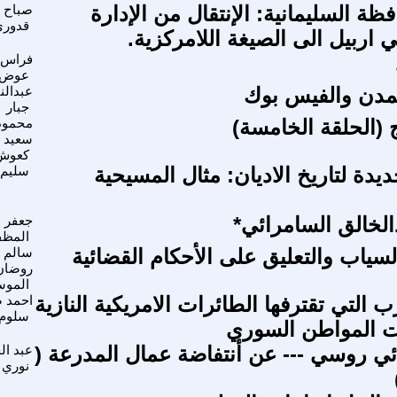
ظة السليمانية: الإنتقال من الإدارة
صباح
قدوري
 اربيل الى الصيغة اللامركزية.
فراس
عوض
تمدن والفيس بوك
عبدالن
جبار
 (الحلقة الخامسة)
محمود
سعيد
كعوش
يدة لتاريخ الاديان: مثال المسيحية
سليم 
لخالق السامرائي*
جعفر
المظف
لسياب والتعليق على الأحكام القضائية
سالم
روضان
المو
 التي تقترفها الطائرات الامريكية النازية
احمد 
سلوم
ت المواطن السوري
ئي روسي --- عن أنتفاضة عمال المدرعة (
عبد ال
نوري