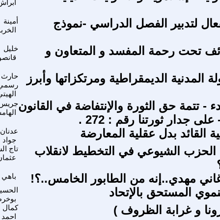
ابراش
فعال لتدبير الفصل الدراسي -نموذج
أمينة
الخرب
ئف تحت رحمة المفسد و المتعاون و
خليل
قانصو
ة المدنية الديمقراطية ومرتكزاتها وأبرز
حارث
رسمي
الهيتي
 - تتمة حق الثورة والإنتفاضة في القانون
جريس
الهام
ة القائد بدل عقلية المعارضة
عدنان
جواد
الحزب الشيوعي في التخطيط لانقلاب
تاج ال
عثمان
 غاني مهدي..إنه من الطابور الخامس..؟!
باهي 
تنموي المستحق بالإتحاد
الحسي
بوخرط
ونا و غرابة الظروف )
كمال ا
احمد