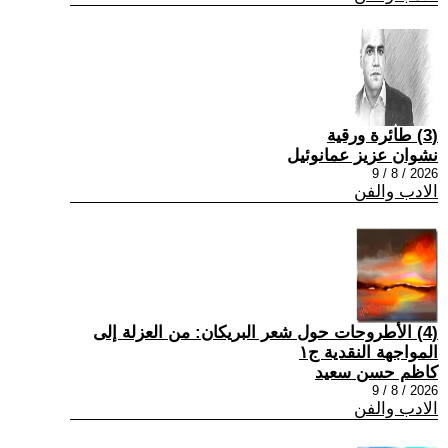
(3) طائرة ورقية
نشوان عزيز عمانوئيل
2026 / 8 / 9
الادب والفن
(4) الأطروحات حول شعر البريكان: من العزلة إلى
المواجهة النقدية ج١
كاظم حسن سعيد
2026 / 8 / 9
الادب والفن