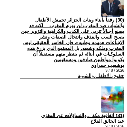
(30) رفقاً بأبناء وبنات الجزائر تجييش الأطفال
والشباب ضد المغرب لن يهزم المغرب… لكنه قد
يصنع أجيالاً تتربى على الكذب والكراهية والتزوير حين
يصبح السب والقذف وانتحال الصفات ونشر
الإشاعات «مهمة وطنية»، فإن الخاسر الحقيقي ليس
المغرب وملكه وشعبه، بل المجتمع الذي يزرع هذه
السلوكيات في أبنائه ثم ينتظر منهم مستقبلاً أن
يكونوا مواطنين صادقين ومستقيمين
بوشعيب حمراوي
2026 / 8 / 9
حقوق الاطفال والشبيبة
(31) اتفاقية مكة ...والتساؤلات عن المغزى
عبد الخالق الفلاح
2026 / 8 / 9