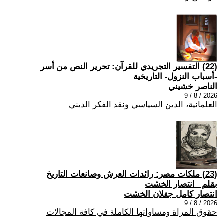
(22) التفسير التجريدي للقرآن: تحرير النص من أسر
-أسباب النزول- التاريخية
الناصر خشيني
2026 / 8 / 9
العلمانية، الدين السياسي ونقد الفكر الديني
(23) ملكات مصر: رائدات العرش وصانعات التاريخ
بقلم _انتصار الخشت
انتصار كامل جفلان الخشت
2026 / 8 / 9
حقوق المراة ومساواتها الكاملة في كافة المجالات