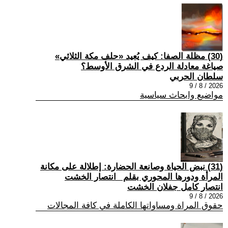
(30) مظلة الصفا: كيف يُعيد «حلف مكة الثلاثي»
صياغة معادلة الردع في الشرق الأوسط؟
سلطان الحربي
2026 / 8 / 9
مواضيع وابحاث سياسية
(31) نبض الحياة وصانعة الحضارة: إطلالة على مكانة
المرأة ودورها المحوري بقلم _انتصار الخشت
انتصار كامل جفلان الخشت
2026 / 8 / 9
حقوق المراة ومساواتها الكاملة في كافة المجالات