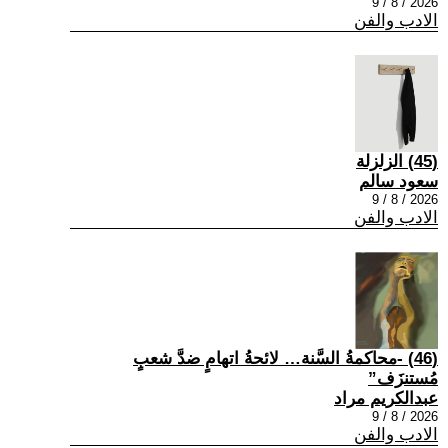
2026 / 8 / 9
الادب والفن
(45) الزلزلة
سعود سالم
2026 / 8 / 9
الادب والفن
(46) -محاكمةُ السَّنة… لائحةُ اتهامٍ ضدَّ شعبٍ
مُستنزَف”
عبدالكريم مراد
2026 / 8 / 9
الادب والفن