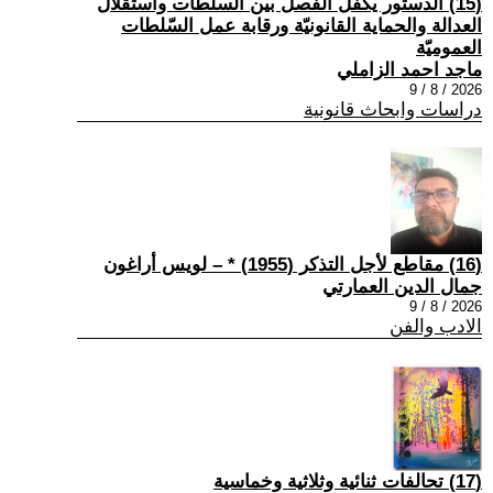
(15) الدستور يكفل الفصل بين السلطات واستقلال
العدالة والحماية القانونيّة ورقابة عمل السّلطات
العموميّة
ماجد احمد الزاملي
2026 / 8 / 9
دراسات وابحاث قانونية
(16) مقاطع لأجل التذكر (1955) * – لويس أراغون
جمال الدين العمارتي
2026 / 8 / 9
الادب والفن
(17) تحالفات ثنائية وثلاثية وخماسية