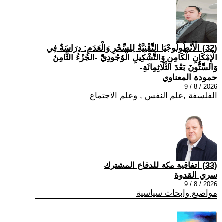
(32) الْأَنْطُولُوجْيَا التِّقْنِيَّةُ لِلسِّحْرِ وَالْعَدَمِ: دِرَاسَةٌ فِي
الْإِمْكَانِ الْكَامِنِ وَالتَّشْكِيلِ الْوُجُودِيِّ -الجُزْءُ الثَّامِنُ
وَالسِّتُّونَ بَعْدَ الثَّلَاثِمِائَةِ-
حمودة المعناوي
2026 / 8 / 9
الفلسفة ,علم النفس , وعلم الاجتماع
(33) اتفاقية مكة للدفاع المشترك
سري القدوة
2026 / 8 / 9
مواضيع وابحاث سياسية