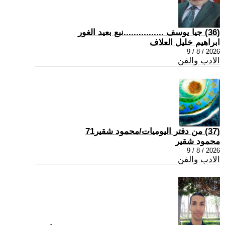
(36) جيا يوسف ................نبع بعيد الغور
ابراهيم خليل العلاف
2026 / 8 / 9
الادب والفن
(37) من دفتر اليوميات/محمود شقير71
محمود شقير
2026 / 8 / 9
الادب والفن