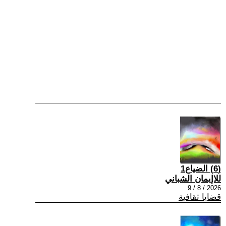
(6) الضياع1
للاإيمان الشباني
2026 / 8 / 9
قضايا ثقافية