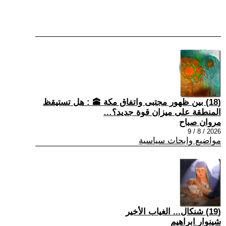
(18) بين ظهور مجتبى واتفاق مكة 🕋 : هل تستيقظ
المنطقة على ميزان قوة جديد؟…
مروان صباح
2026 / 8 / 9
مواضيع وابحاث سياسية
(19) شنكال... الغياب الأخير
شينوار ابراهيم