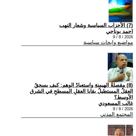
(7) الأحزاب السياسية وشعار النهب
احمد بوناجي
2026 / 8 / 9
مواضيع وابحاث سياسية
(8) مِقصلةُ الهيمنةِ واستعبادُ الوهم: كيف يسحقُ
العقلُ المستطيلُ بقايا العقلِ المسطحِ في الشرق
الأوسط؟
غالب المسعودي
2026 / 8 / 9
المجتمع المدني