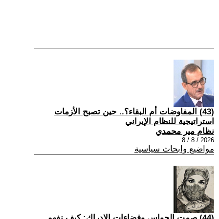
(43) المفاوضات أم البقاء؟.. حين تصبح الأزمات
استراتيجية للنظام الإيراني
نظام مير محمدي
2026 / 8 / 8
مواضيع وابحاث سياسية
(44) صمت الحواس وفضاءات الإدراك: كيف نفهم