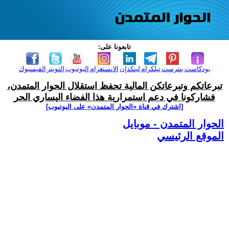
تابعونا على:
بودكاست
بنترست
تيلكرام
لينكدإن
الانستغرام
اليوتيوب
التويتر
الفيسبوك
تبرعاتكم وتبرعاتكن المالية تحفظ استقلال الحوار المتمدن،
فشاركونا في دعم استمرارية هذا الفضاء اليساري الحر
[اشترك في قناة ‫«الحوار المتمدن» على اليوتيوب]
الحوار المتمدن - موبايل
الموقع الرئيسي