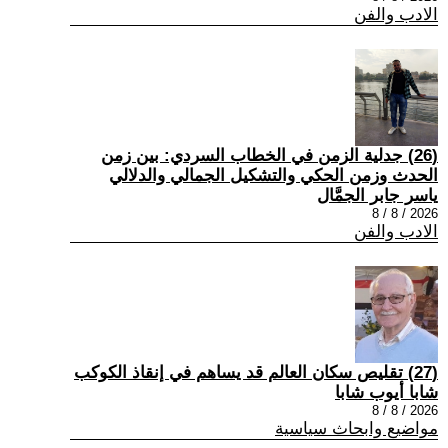
الادب والفن
(26) جدلية الزمن في الخطاب السردي: بين زمن
الحدث وزمن الحكي والتشكيل الجمالي والدلالي
ياسر جابر الجمَّال
2026 / 8 / 8
الادب والفن
(27) تقليص سكان العالم قد يساهم في إنقاذ الكوكب
شابا أيوب شابا
2026 / 8 / 8
مواضيع وابحاث سياسية