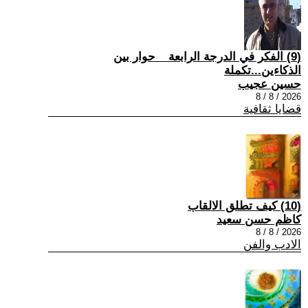
(9) الفكر في الدرجة الرابعة _ حوار بين
الذكاءين...تكملة
حسين عجيب
2026 / 8 / 8
قضايا ثقافية
(10) كيف تطلق الالقاب
كاظم حسن سعيد
2026 / 8 / 8
الادب والفن