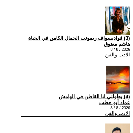
(3) فواديسواف ريمونت الجمال الكامن في الحياة
هاشم معتوق
2026 / 8 / 8
الادب والفن
(4) بطولتي انا القاطن في الهامش
عماد أبو حطب
2026 / 8 / 8
الادب والفن