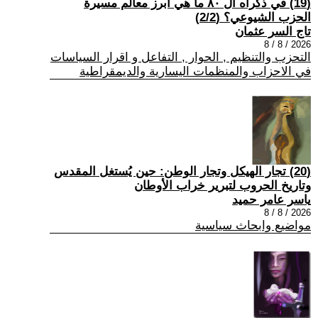
(19) في ذكراه ال ٨٠ ما هي أبرز معالم مسيرة
الحزب الشيوعي؟ (2/2)
تاج السر عثمان
2026 / 8 / 8
التحزب والتنظيم , الحوار , التفاعل و اقرار السياسات
في الاحزاب والمنظمات اليسارية والديمقراطية
(20) تجار الهيكل وتجار الوطن: حين يُستغل المقدس
وتاريخ الحروب لتبرير خراب الأوطان
ياسر عامر حميد
2026 / 8 / 8
مواضيع وابحاث سياسية