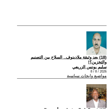
(18) بعد وثيقة ملادينوف.. السلاح بين التصنيم
والتخزين؟!
سليم يونس الزريعي
2026 / 8 / 8
مواضيع وابحاث سياسية