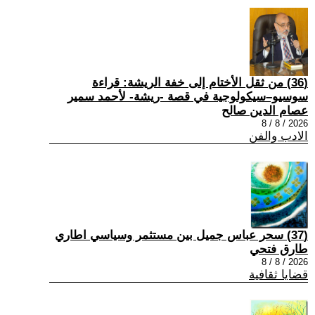
(36) من ثقل الأختام إلى خفة الريشة: قراءة
سوسيو–سيكولوجية في قصة -ريشة- لأحمد سمير
عصام الدين صالح
2026 / 8 / 8
الادب والفن
(37) سحر عباس جميل بين مستثمر وسياسي اطاري
طارق فتحي
2026 / 8 / 8
قضايا ثقافية