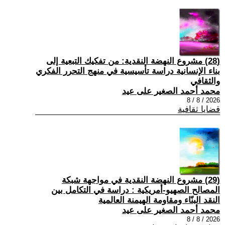
(28) مشروع النهضة النقدية: من تفكيك التبعية إلى
بناء الإنسانية دراسة تأسيسية في منهج التحرر الفكري
والثقافي
محمد أحمد الصغير على عيد
2026 / 8 / 8
قضايا ثقافية
(29) مشروع النهضة النقدية في مواجهة شبكة
المصالح الصهيو-أمريكية : دراسة في التكامل بين
النقد البنّاء ومقاومة الهيمنة العالمية
محمد أحمد الصغير على عيد
2026 / 8 / 8