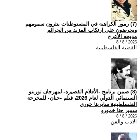
(7) رموز الكراهية في المستوطنات ينثرون سمومهم
ويحرضون على ارتكاب المزيد من الجرائم
مديحه الأعرج
2026 / 8 / 8
القضية الفلسطينية
(8) ضمن برنامج -الأفلام القصيرة- لمهرجان تورنتو
السينمائي الدولي لعام 2026، فيلم -حنان- للمخرجة
الفلسلطينية سابرينا خوري
سمير حنا خمورو
2026 / 8 / 8
الادب والفن