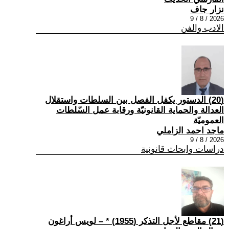
نزار جاف
2026 / 8 / 9
الادب والفن
(20) الدستور يكفل الفصل بين السلطات واستقلال
العدالة والحماية القانونيّة ورقابة عمل السّلطات
العموميّة
ماجد احمد الزاملي
2026 / 8 / 9
دراسات وابحاث قانونية
(21) مقاطع لأجل التذكر (1955) * – لويس أراغون