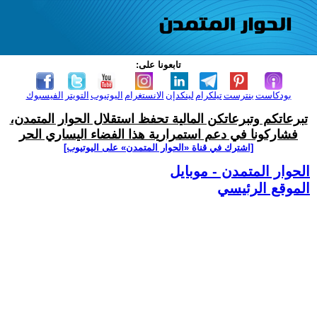
تابعونا على:
بودكاست
بنترست
تيلكرام
لينكدإن
الانستغرام
اليوتيوب
التويتر
الفيسبوك
تبرعاتكم وتبرعاتكن المالية تحفظ استقلال الحوار المتمدن،
فشاركونا في دعم استمرارية هذا الفضاء اليساري الحر
[اشترك في قناة ‫«الحوار المتمدن» على اليوتيوب]
الحوار المتمدن - موبايل
الموقع الرئيسي