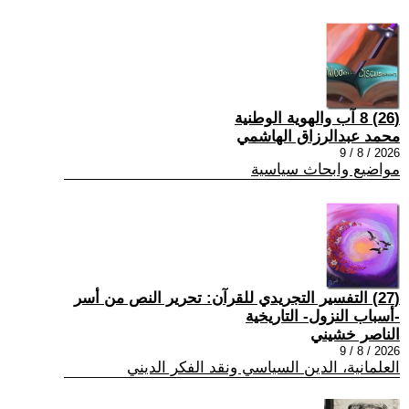
(26) 8 آب والهوية الوطنية
محمد عبدالرزاق الهاشمي
2026 / 8 / 9
مواضيع وابحاث سياسية
(27) التفسير التجريدي للقرآن: تحرير النص من أسر
-أسباب النزول- التاريخية
الناصر خشيني
2026 / 8 / 9
العلمانية، الدين السياسي ونقد الفكر الديني