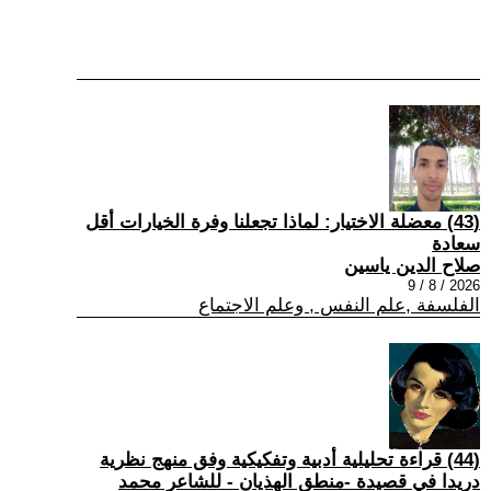
(43) معضلة الاختيار: لماذا تجعلنا وفرة الخيارات أقل
سعادة
صلاح الدين ياسين
2026 / 8 / 9
الفلسفة ,علم النفس , وعلم الاجتماع
(44) قراءة تحليلية أدبية وتفكيكية وفق منهج نظرية
دريدا في قصيدة -منطق الهذيان - للشاعر محمد