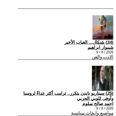
(24) شنكال... الغياب الأخير
شينوار ابراهيم
2026 / 8 / 9
الادب والفن
(25) سيناريو بايدن يتكرر.. ترامب أكثر عداءً لروسيا
وأوفى للوبي الحربي
احمد صالح سلوم
2026 / 8 / 9
مواضيع وابحاث سياسية