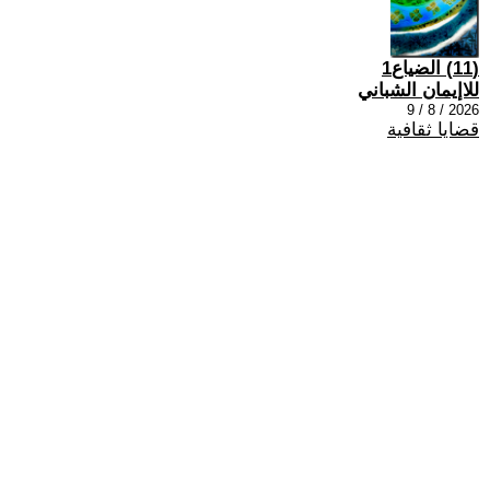
(11) الضياع1
للاإيمان الشباني
2026 / 8 / 9
قضايا ثقافية