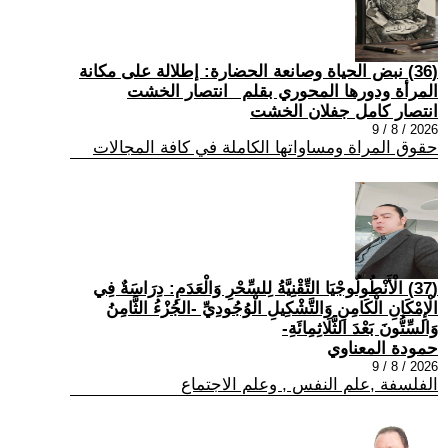
(36) نبض الحياة وصانعة الحضارة: إطلالة على مكانة
المرأة ودورها المحوري بقلم _انتصار الخشت
انتصار كامل جفلان الخشت
2026 / 8 / 9
حقوق المراة ومساواتها الكاملة في كافة المجالات
(37) الْأَنْطُولُوجْيَا التِّقْنِيَّةُ لِلسِّحْرِ وَالْعَدَمِ: دِرَاسَةٌ فِي
الْإِمْكَانِ الْكَامِنِ وَالتَّشْكِيلِ الْوُجُودِيِّ -الجُزْءُ الثَّامِنُ
وَالسِّتُّونَ بَعْدَ الثَّلَاثِمِائَةِ-
حمودة المعناوي
2026 / 8 / 9
الفلسفة ,علم النفس , وعلم الاجتماع