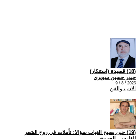
(18) قصيدة (استنكار)
حيدر حسين سويري
2026 / 8 / 9
الادب والفن
(19) حين يصبح الغياب سؤالا: تأملات في روح الشعر
الفارسي الحديث