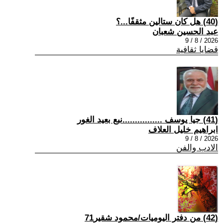
(40) هل كان ستالين مثقفًا...؟
عبد الحسين شعبان
2026 / 8 / 9
قضايا ثقافية
(41) جيا يوسف ................نبع بعيد الغور
ابراهيم خليل العلاف
2026 / 8 / 9
الادب والفن
(42) من دفتر اليوميات/محمود شقير71