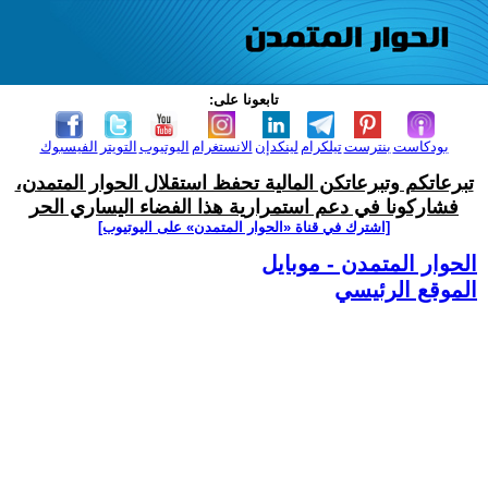
تابعونا على:
بودكاست
بنترست
تيلكرام
لينكدإن
الانستغرام
اليوتيوب
التويتر
الفيسبوك
تبرعاتكم وتبرعاتكن المالية تحفظ استقلال الحوار المتمدن،
فشاركونا في دعم استمرارية هذا الفضاء اليساري الحر
[اشترك في قناة ‫«الحوار المتمدن» على اليوتيوب]
الحوار المتمدن - موبايل
الموقع الرئيسي