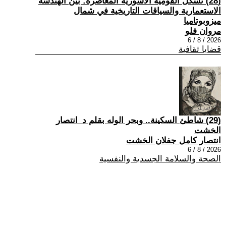
(28) تشكُّل القومية الآشورية المعاصرة: بين الهندسة
الاستعمارية والسياقات التاريخية في شمال
ميزوبوتاميا
مروان فلو
2026 / 8 / 6
قضايا ثقافية
(29) شاطئ السكينة.. وبحر الوله بقلم د_انتصار
الخشت
انتصار كامل جفلان الخشت
2026 / 8 / 6
الصحة والسلامة الجسدية والنفسية