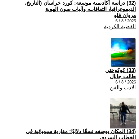
(32) دراسة أكاديمية موسعة: كورد خراسان (التاريخ،
الديموغرافيا، الثقافات، وآليات صون الهوية
مروان فلو
2026 / 8 / 6
القضية الكردية
(33) كوكوختي
طالب جانال
2026 / 8 / 6
الادب والفن
(34) المكان بوصفه نسقًا دلاليًا: مقاربة سيميائية في
الخطاب السردي