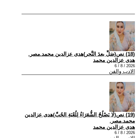
(18) نص(صَلِّ بعدَ النَّحر)هدى عزالدين محمد.مصر.
هدى عزالدين محمد
2026 / 8 / 6
الادب والفن
(19) نص(لَا يَصْلُحُ الشُّعَرَاءُ لِلُعْبَةِ الحُبِّ)هدى عزالدين
محمد.مصر.
هدى عزالدين محمد
2026 / 8 / 6