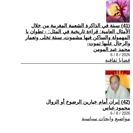
(41) سبتة في الذاكرة الشعبية المغربية من خلال
الأمثال العامية: قراءة تاريخية في المثل: - تطوان يا
المهمولة والساكن فيها مشموت، سبتة تخلى وتعمار
والرجال عليها تموت-
محمد عبد المومن
2026 / 8 / 6
قضايا ثقافية
(42) إيران أمام خيارين الرضوخ أو الزوال
محمود عباس
2026 / 8 / 6
مواضيع وابحاث سياسية