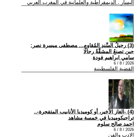
اليسار , الديمقراطية والعلمانية في المغرب العربي
(3) رحيلُ السَّندِ المُقاوم... مصطفى ميسرة نصر:
حين تصنعُ المشقَّةُ رجالًا
سامي ابراهيم فودة
2026 / 8 / 6
القضية الفلسطينية
(4) -الغاز الأخير، أو كوميديا الأنابيب المتفجرة-..
تراجيكوميديا في خمسة مشاهد
احمد صالح سلوم
2026 / 8 / 6
الادب والفن