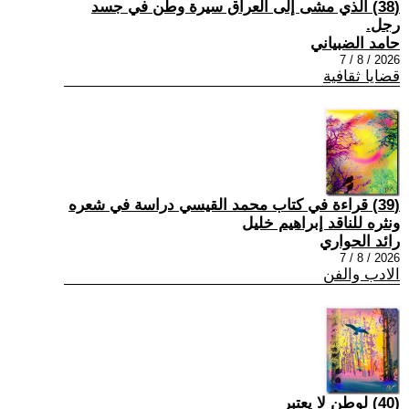
(38) الذي مشى إلى العراق سيرة وطن في جسد
رجل.
حامد الضبياني
2026 / 8 / 7
قضايا ثقافية
(39) قراءة في كتاب محمد القيسي دراسة في شعره
ونثره للناقد إبراهيم خليل
رائد الحواري
2026 / 8 / 7
الادب والفن
(40) لوطن لا يعتبر