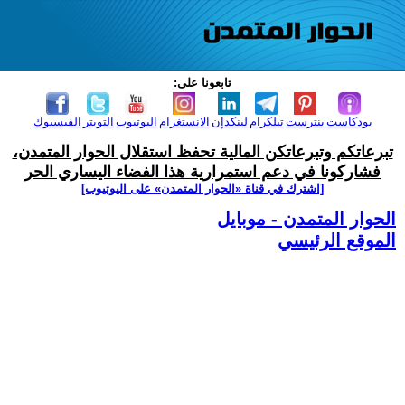
تابعونا على:
بودكاست
بنترست
تيلكرام
لينكدإن
الانستغرام
اليوتيوب
التويتر
الفيسبوك
تبرعاتكم وتبرعاتكن المالية تحفظ استقلال الحوار المتمدن،
فشاركونا في دعم استمرارية هذا الفضاء اليساري الحر
[اشترك في قناة ‫«الحوار المتمدن» على اليوتيوب]
الحوار المتمدن - موبايل
الموقع الرئيسي