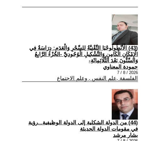
(43) الْأَنْطُولُوجْيَا التِّقْنِيَّةُ لِلسِّحْرِ وَالْعَدَمِ: دِرَاسَةٌ فِي
الْإِمْكَانِ الْكَامِنِ وَالتَّشْكِيلِ الْوُجُودِيِّ -الجُزْءُ الرَّابِعُ
وَالسِّتُّونَ بَعْدَ الثَّلَاثِمِائَةِ-
حمودة المعناوي
2026 / 8 / 7
الفلسفة ,علم النفس , وعلم الاجتماع
(44) من الدولة الشكلية إلى الدولة الوظيفية...رؤية
في مقومات الدولة الحديثة
بشار مرشد
2026 / 8 / 7