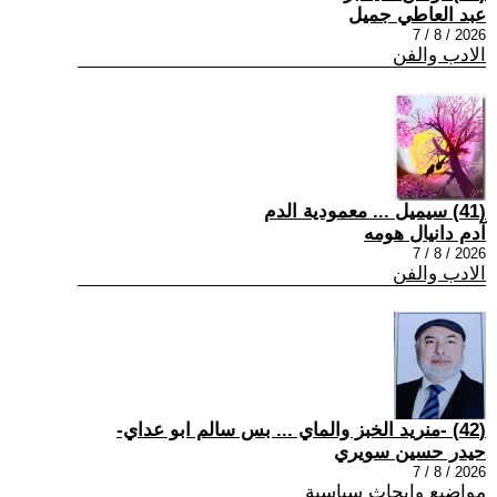
عبد العاطي جميل
2026 / 8 / 7
الادب والفن
(41) سيميل ... معمودية الدم
آدم دانيال هومه
2026 / 8 / 7
الادب والفن
(42) -منريد الخبز والماي ... بس سالم ابو عداي-
حيدر حسين سويري
2026 / 8 / 7
مواضيع وابحاث سياسية