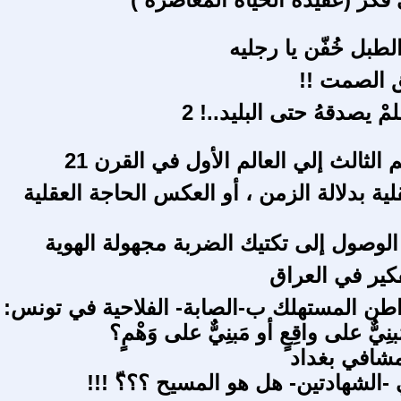
طبل خُفّن يا رجليه
 الصمت !!
ْ يصدقهُ حتى البليد..! 2
 الثالث إلي العالم الأول في القرن 21
ية بدلالة الزمن ، أو العكس الحاجة العقلية
 الوصول إلى تكتيك الضربة مجهولة الهوية
كير في العراق
مواطن المستهلك ب-الصابة- الفلاحية في تونس:
نِيٌّ على واقِعٍ أو مَبنِيٌّ على وَهْمٍ؟
شافي بغداد
ي -الشهادتين- هل هو المسيح ؟؟؟ّ !!!