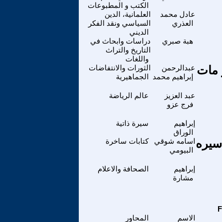
الكتب و المطبوعات
عادل محمد
العلمانية، الدين
العذري
السياسي ونقد الفكر
الديني
هبة صبري
دراسات وابحاث في
التاريخ والتراث
واللغات
 مات
عبدالرحمن
الثورات والانتفاضات
إبراهيم محمد
الجماهيرية
عبد العزيز
عالم الرياضة
فرج عزو
إبراهيم
سيرة ذاتية
الوراق
وط فى سيره
اسامه شوقي
كتابات ساخرة
البيومي
إبراهيم
الصحافة والاعلام
مشارة
الاسم
المحاور