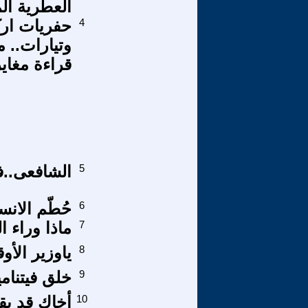
العطرية ال
4
حفريات ارك
وتيارات.. 
قراءة مغاي
5
الشافعى..
6
حُطّم الان
7
ماذا وراء 
8
ياوزير الأ
9
خلق فيتنامي
10
أخاك قد يقت