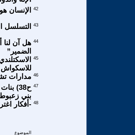
42
الإنسان هو 
43
التسلسل الز
44
هل آن لنا 
الضمير”
45
الاسكتلندي
للاسكواش و
46
مدارات تشاد
47
بني زعبوط
48
-أفكار اغتر
الموضوع