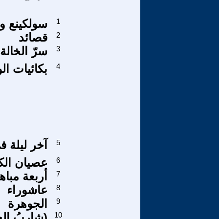
1
سولكينع و
2
قصائد
3
سرّ الخالة
4
بكائيات ال
5
آخر ليلة 
6
عصيان الك
7
أربعة مبا
8
عاشوراء
9
الجوهرة
10
(شاربُ الجاهليّة)