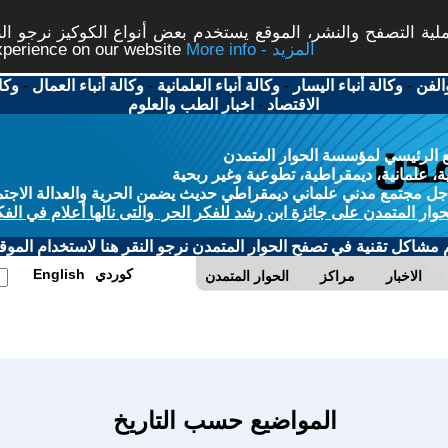
ة التصفح والنشر، الموقع يستخدم بعض أنواع الكوكيز نرجو النق
More info - المزيد
experience on our website
الفن
-
وكالة أنباء اليسار
-
وكالة أنباء العلمانية
-
وكالة أنباء العمال
-
وكا
الاقتصاد
-
اخبار الطب والعلوم
 الرئيسي لمؤسسة الحوار المتمدن
، علمانية، ديمقراطية، تطوعية وغير ربحية
ل مجتمع مدني علماني ديمقراطي حديث يضمن الحرية والعدالة الاجتم
حوار المتمدن على جائزة ابن رشد للفكر الحر والتى نالها أعلام في الفك
م مشاكل تقنية في تصفح الحوار المتمدن نرجو النقر هنا لاستخدام الموقع
كوردي
English
الاخبار
مراكز
الحوار المتمدن
المواضيع حسب التاريخ