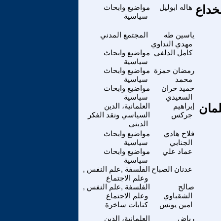
خداع
هاله ابوليل
مواضيع وابحاث
سياسية
ياسين طه
المجتمع المدني
مهدي النداوي
كامل الدلفي
مواضيع وابحاث
سياسية
رمضان حمزة
مواضيع وابحاث
محمد
سياسية
حميد حران
مواضيع وابحاث
السعيدي
سياسية
لمان
إبراهيم
العلمانية، الدين
جركس
السياسي ونقد الفكر
الديني
فلاح هادي
مواضيع وابحاث
الجنابي
سياسية
عماد علي
مواضيع وابحاث
سياسية
عدنان الصباح
الفلسفة ,علم النفس ,
وعلم الاجتماع
صالح
الفلسفة ,علم النفس ,
الشقباوي
وعلم الاجتماع
امين يونس
كتابات ساخرة
رياض
العلمانية، الدين