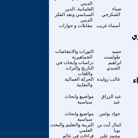
الديني
ضياء
العلمانية، الدين
الشكرجي
السياسي ونقد الفكر
الديني
أسماء غريب
مقابلات و حوارات
ي
حميد
الثورات والانتفاضات
طولست
الجماهيرية
ابراهيم
دراسات وابحاث في
الجندي
التاريخ والتراث
واللغات
ء
غالب زوايدة
الحركة العمالية
والنقابية
عبد الرزاق
مواضيع وابحاث
عيد
سياسية
جواد بولس
مواضيع وابحاث
سياسية
كمال آيت بن
التربية والتعليم والبحث
يوبا
العلمي
محمد علي
قراءات في عالم