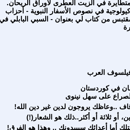
متطايرة في الزيت العطرى لأوراق الريحان.
يولوجية في نصوص الأسفار النبوية - أحزاب
مقتبس من كتاب لي بعنوان - السبي البابلي في
رة
فيلسوف العرب
سان في كوردستان
الصراع على سهل نينوى
وقاف ..وعاظك يروجون لدين غير دين الله!
ن، أو ثلاثة أو أكثر..ذلك هو الشعار(!)
لك أما أعدائك سيبيدونك .. وهذا هو الفرق!