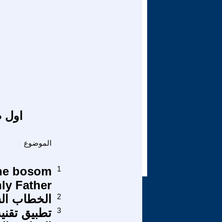
اول ص
الموضوع
the bosom
1
ly Father
2
الخطاب ال
3