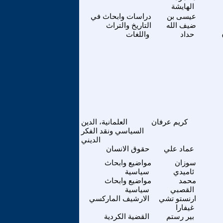
الهايشة
عيسى بن
دراسات وابحاث في
ضيف الله
التاريخ والتراث
حداد
واللغات
كريم عرفان
العلمانية، الدين
السياسي ونقد الفكر
الديني
عماد علي
حقوق الانسان
سوزان
مواضيع وابحاث
ئاميدي
سياسية
محمد
مواضيع وابحاث
القصبي
سياسية
ارنستو تشي
الارشيف الماركسي
غيفارا
بير رستم
القضية الكردية