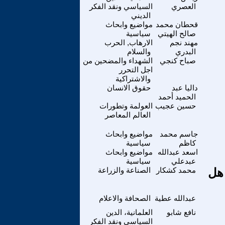
العصري
السياسي ونقد الفكر
الديني
قحطان محمد
مواضيع وابحاث
صالح الهيتي
سياسية
مهند نجم
الارهاب, الحرب
البدري
والسلام
صباح كنجي
الشهداء والمضحين من
اجل التحرر
والاشتراكية
داليا عبد
حقوق الانسان
الحميد أحمد
حسين عجيب
العولمة وتطورات
العالم المعاصر
جاسم محمد
مواضيع وابحاث
كاظم
سياسية
اسعد عبدالله
مواضيع وابحاث
عبدعلي
سياسية
 هل
محمد كشكار
الصناعة والزراعة
عبدالله عطية
الصحافة والاعلام
نافع شابو
العلمانية، الدين
السياسي ونقد الفكر