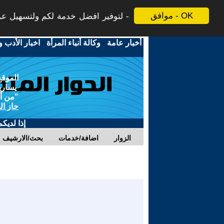
موافق - OK
لتوفير افضل خدمة لكم ولتسهيل عملي
أخبار عامة
-
وكالة أنباء المرأة
-
اخبار الأدب و
الموقع
يسارية
"من أج
حاز ال
إذا لديك
الزوار
اضافة/خدمات
بحث/الارشيف