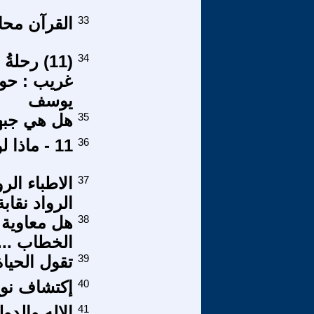
33
القرآن محاو
34
(11) رحل
غريب : حوا
يوسف
35
هل هي جبهة
36
11 - ماذا لو بدلنا آية مكان أخري ؟
37
الاطباء الر
الرواد نقابة
38
هل معاوية 
الخطاب ....
39
تقول الحياة
40
إكتشاف نوع
41
الإله والدول