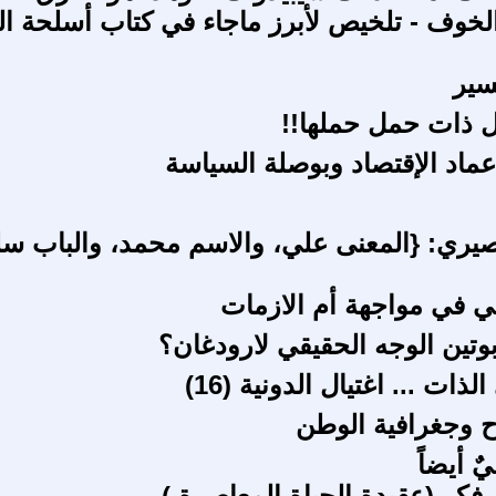
لخوف - تلخيص لأبرز ماجاء في كتاب أسلحة ال
سير
 ذات حمل حملها!!
عماد الإقتصاد وبوصلة السياسة
نصيري: {المعنى علي، والاسم محمد، والباب س
لي في مواجهة أم الازمات
ين الوجه الحقيقي لارودغان؟
لذات ... اغتيال الدونية (16)
وح وجغرافية الوطن
ٌ أيضاً
فكر (عقيدة الحياة المعاصرة )