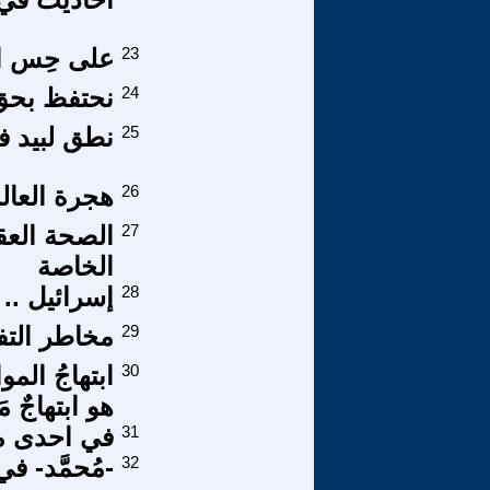
23
على حِس ال
24
نحتفظ بحق
25
نطق لبيد فلم
26
هجرة العالم
27
الصحة العقل
الخاصة
28
إسرائيل ..
29
مخاطر التف
30
ابتهاجُ ال
هو ابتهاجٌ مَب
31
في احدى م
32
-مُحمَّد- ف