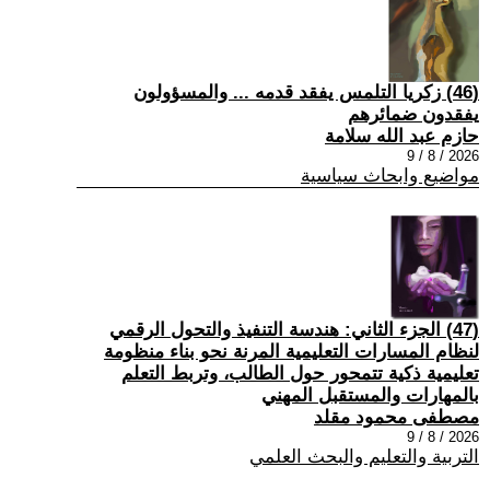
(46) زكريا التلمس يفقد قدمه ... والمسؤولون
يفقدون ضمائرهم
حازم عبد الله سلامة
2026 / 8 / 9
مواضيع وابحاث سياسية
(47) الجزء الثاني: هندسة التنفيذ والتحول الرقمي
لنظام المسارات التعليمية المرنة نحو بناء منظومة
تعليمية ذكية تتمحور حول الطالب، وتربط التعلم
بالمهارات والمستقبل المهني
مصطفى محمود مقلد
2026 / 8 / 9
التربية والتعليم والبحث العلمي