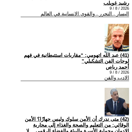
رشيد غويلب
2026 / 8 / 9
اليسار , التحرر , والقوى الانسانية في العالم
(41) عبد الله اتهومي: “مقاربات استتبطانية في فهم
لوحات الفن التشكيلي”
أحمد رباص
2026 / 8 / 9
الادب والفن
(42) متى ندرك أن الأمن سلوك وليس جهازًا؟ الأمن
الوقائي: من التعليم والصحة والغذاء إلى محاربة
الإدمان وحماية الأسرة والبيئة والفضاء الرقمي… لا