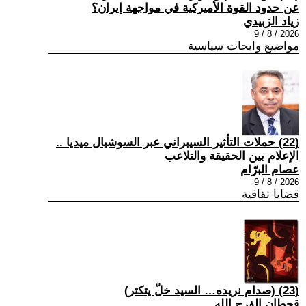
عن حدود القوة الأميركية في مواجهة إيران؟
زياد الزبيدي
2026 / 8 / 9
مواضيع وابحاث سياسية
(22) حملات التأثير السيبراني عبر السوشيال ميديا ..
الإعلام بين الحقيقة والتلاعب
عصام البرّام
2026 / 8 / 9
قضايا ثقافية
(23) (صدام نريده… السيد خلّ يتكتر)
قحطان الفرج الله