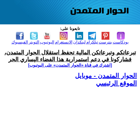
تابعونا على:
بودكاست
بنترست
تيلكرام
لينكدإن
الانستغرام
اليوتيوب
التويتر
الفيسبوك
تبرعاتكم وتبرعاتكن المالية تحفظ استقلال الحوار المتمدن،
فشاركونا في دعم استمرارية هذا الفضاء اليساري الحر
[اشترك في قناة ‫«الحوار المتمدن» على اليوتيوب]
الحوار المتمدن - موبايل
الموقع الرئيسي