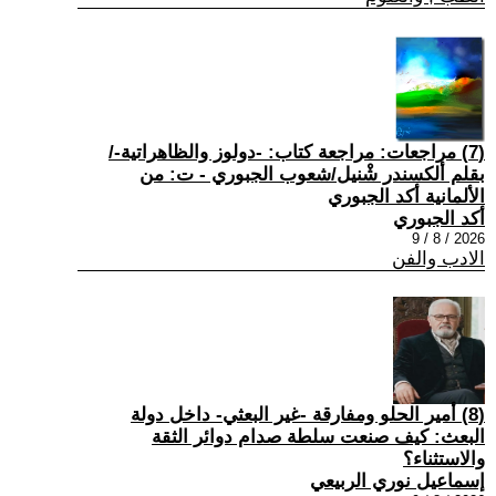
(7) مراجعات: مراجعة كتاب: -دولوز والظاهراتية-/
بقلم ألكسندر شْنيل/شعوب الجبوري - ت: من
الألمانية أكد الجبوري
أكد الجبوري
2026 / 8 / 9
الادب والفن
(8) أمير الحلو ومفارقة -غير البعثي- داخل دولة
البعث: كيف صنعت سلطة صدام دوائر الثقة
والاستثناء؟
إسماعيل نوري الربيعي