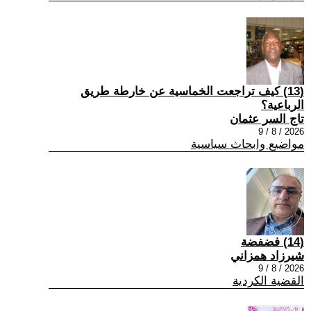
(13) كيف تراجعت الخماسية عن خارطة طريق
الرباعية؟
تاج السر عثمان
2026 / 8 / 9
مواضيع وابحاث سياسية
(14) فضفضة
شيرزاد همزاني
2026 / 8 / 9
القضية الكردية