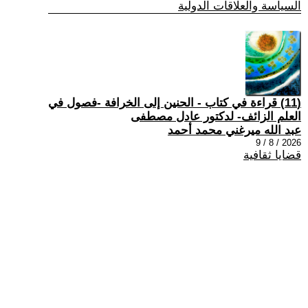
السياسة والعلاقات الدولية
(11) قراءة في كتاب - الحنين إلى الخرافة -فصول في
العلم الزائف- لدكتور عادل مصطفى
عبد الله ميرغني محمد أحمد
2026 / 8 / 9
قضايا ثقافية