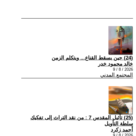
(24) حين يسقط القناع... ويتكلم الزمن
خالد محمود خدر
2026 / 8 / 9
المجتمع المدني
(25) تأثيل المقدس 7 : من نقد التراث إلى تفكيك
سلطة التأويل
أحمد زكرد
2026 / 8 / 9