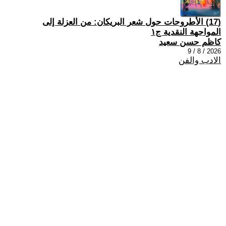
(17) الأطروحات حول شعر البريكان: من العزلة إلى
المواجهة النقدية ج١
كاظم حسن سعيد
2026 / 8 / 9
الادب والفن