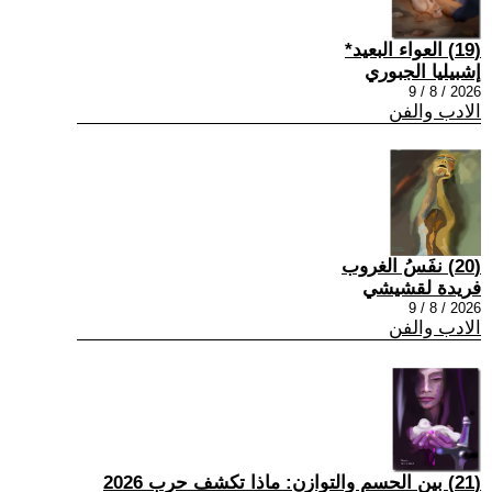
(19) العواء البعيد*
إشبيليا الجبوري
2026 / 8 / 9
الادب والفن
(20) نفَسُ الغروب
فريدة لقشيشي
2026 / 8 / 9
الادب والفن
(21) بين الحسم والتوازن: ماذا تكشف حرب 2026