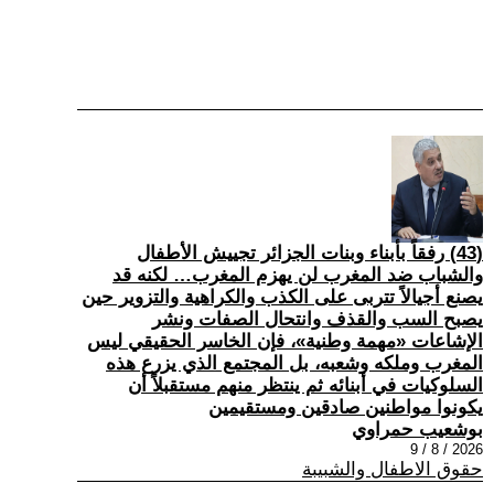
(43) رفقاً بأبناء وبنات الجزائر تجييش الأطفال
والشباب ضد المغرب لن يهزم المغرب… لكنه قد
يصنع أجيالاً تتربى على الكذب والكراهية والتزوير حين
يصبح السب والقذف وانتحال الصفات ونشر
الإشاعات «مهمة وطنية»، فإن الخاسر الحقيقي ليس
المغرب وملكه وشعبه، بل المجتمع الذي يزرع هذه
السلوكيات في أبنائه ثم ينتظر منهم مستقبلاً أن
يكونوا مواطنين صادقين ومستقيمين
بوشعيب حمراوي
2026 / 8 / 9
حقوق الاطفال والشبيبة