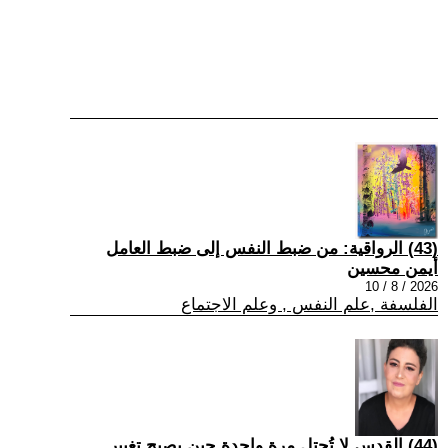
(43) الرواقية: من ضبط النفس إلى ضبط العامل
أيمن محسين
2026 / 8 / 10
الفلسفة ,علم النفس , وعلم الاجتماع
(44) القدس لا تُحتل مرة واحدة حين يصبح تغيير