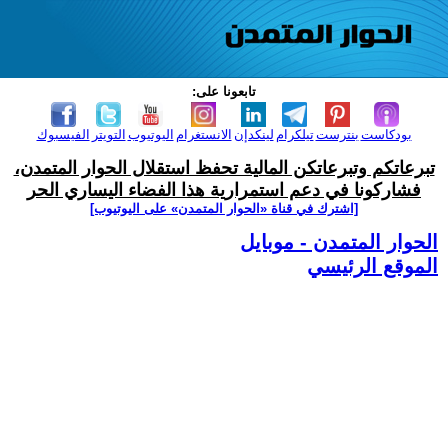
تابعونا على:
بودكاست
بنترست
تيلكرام
لينكدإن
الانستغرام
اليوتيوب
التويتر
الفيسبوك
تبرعاتكم وتبرعاتكن المالية تحفظ استقلال الحوار المتمدن،
فشاركونا في دعم استمرارية هذا الفضاء اليساري الحر
[اشترك في قناة ‫«الحوار المتمدن» على اليوتيوب]
الحوار المتمدن - موبايل
الموقع الرئيسي