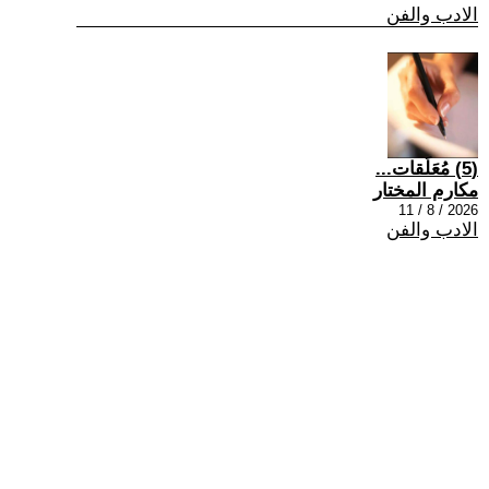
الادب والفن
(5) مُعَلَقات...
مكارم المختار
2026 / 8 / 11
الادب والفن