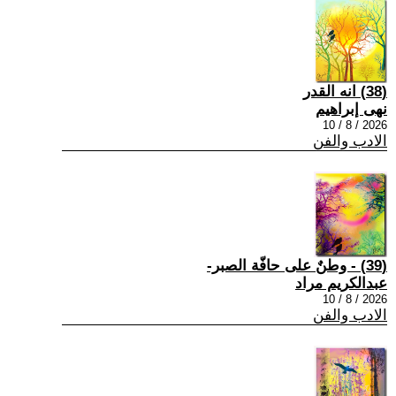
(38) انه القدر
نهى إبراهيم
2026 / 8 / 10
الادب والفن
(39) - وطنٌ على حافّة الصبر-
عبدالكريم مراد
2026 / 8 / 10
الادب والفن