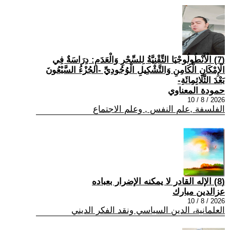
(7) الْأَنْطُولُوجْيَا التِّقْنِيَّةُ لِلسِّحْرِ وَالْعَدَمِ: دِرَاسَةٌ فِي
الْإِمْكَانِ الْكَامِنِ وَالتَّشْكِيلِ الْوُجُودِيِّ -الجُزْءُ السَّبْعُونَ
بَعْدَ الثَّلَاثِمِائَةِ-
حمودة المعناوي
2026 / 8 / 10
الفلسفة ,علم النفس , وعلم الاجتماع
(8) الإله القادر لا يمكنه الإضرار بعباده
عزالدين مبارك
2026 / 8 / 10
العلمانية، الدين السياسي ونقد الفكر الديني