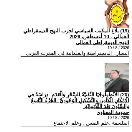
(19) بلاغ المكتب السياسي لحزب النهج الديمقراطي
العمالي - 10 أغسطس، 2026
النهج الديمقراطي العمالي
2026 / 8 / 10
اليسار , الديمقراطية والعلمانية في المغرب العربي
(20) الْأَنْطُولُوجْيَا التِّقْنِيَّةُ لِلسِّحْرِ وَالْعَدَمِ: دِرَاسَةٌ فِي
الْإِمْكَانِ الْكَامِنِ وَالتَّشْكِيلِ الْوُجُودِيِّ -الجُزْءُ التَّاسِعُ
وَالسِّتُونَ بَعْدَ الثَّلَاثِمِائَةِ-
حمودة المعناوي
2026 / 8 / 10
الفلسفة ,علم النفس , وعلم الاجتماع