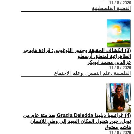
2026 / 8 / 11
القضية الفلسطينية
(3) انكشاف الحقيقة وجذور اللوغوس: قراءة هايدجر
الظاهراتية لمنطق أرسطو
عزالدين محمد ابوبكر
2026 / 8 / 11
الفلسفة ,علم النفس , وعلم الاجتماع
(4) غراتسيا ديليدا Grazia Deledda بعد مئة عام من
نوبل، حين يتحول المكان البعيد إلى وطنٍ للإنسان
هاشم معتوق
2026 / 8 / 11