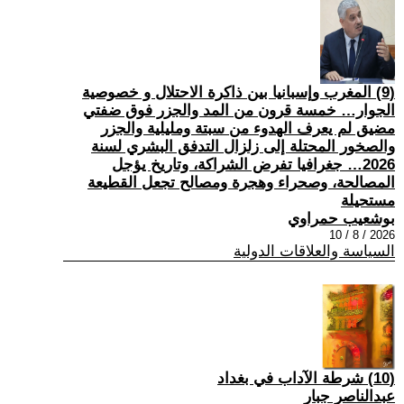
(9) المغرب وإسبانيا بين ذاكرة الاحتلال و خصوصية
الجوار… خمسة قرون من المد والجزر فوق ضفتي
مضيق لم يعرف الهدوء من سبتة ومليلية والجزر
والصخور المحتلة إلى زلزال التدفق البشري لسنة
2026… جغرافيا تفرض الشراكة، وتاريخ يؤجل
المصالحة، وصحراء وهجرة ومصالح تجعل القطيعة
مستحيلة
بوشعيب حمراوي
2026 / 8 / 10
السياسة والعلاقات الدولية
(10) شرطة الآداب في بغداد
عبدالناصر جبار