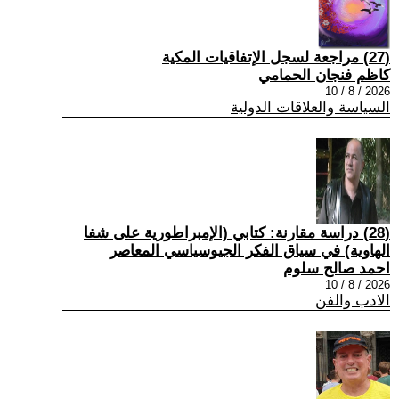
(27) مراجعة لسجل الإتفاقيات المكية
كاظم فنجان الحمامي
2026 / 8 / 10
السياسة والعلاقات الدولية
(28) دراسة مقارنة: كتابي (الإمبراطورية على شفا
الهاوية) في سياق الفكر الجيوسياسي المعاصر
احمد صالح سلوم
2026 / 8 / 10
الادب والفن