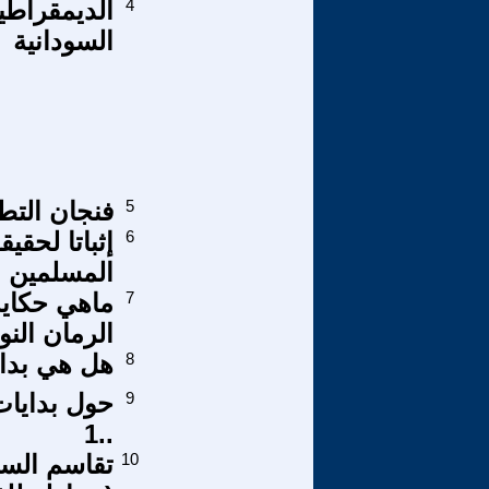
4
الديمقراطية
السودانية
5
فنجان التط
6
إثباتا لحقي
المسلمين
7
ماهي حكاية 
الرمان الن
8
هل هي بداي
9
حول بدايات
..1
10
تقاسم السل