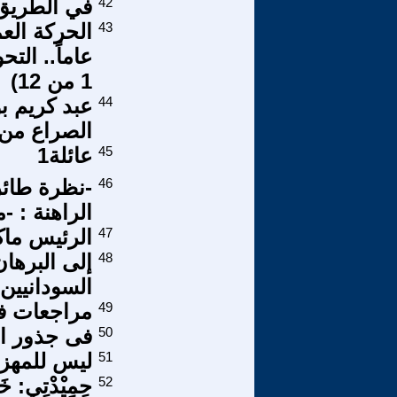
42
في الطريق 
43
عاماً.. الت
1 من 12)
44
عبد كريم ب
الصراع من 
45
عائلة1
46
-نظرة طائر
الراهنة : -
47
الرئيس ماك
48
إلى البرها
السودانيين
49
مراجعات فى
50
فى جذور ا
51
ليس للمهزل
52
حِمِيْدْتِي: خَ