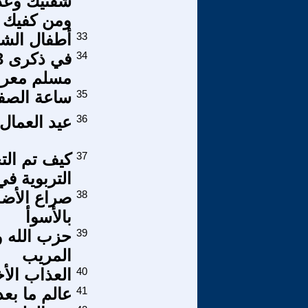
شفتيك وعداً
ومن كفيك ت
33
أطفال الشو
34
مسلم معر
35
ساعة الصف
36
عيد العمال 
37
كيف تم الت
التربوية في
38
صراع الأضدا
بالأسوأ
39
حزب الله وأ
المريب
40
العذاب الأخر
41
عالم ما بعد