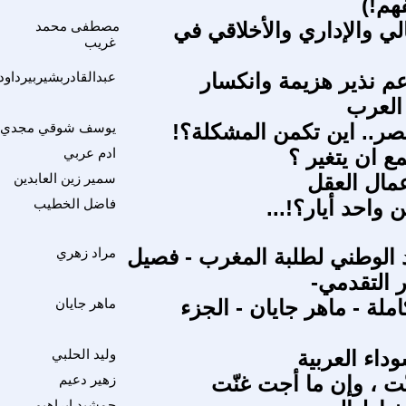
هم!)
لي والإداري والأخلاقي في
مصطفى محمد
غريب
عم نذير هزيمة وانكسار
عبدالقادربشيربيرداود
العرب
صر.. اين تكمن المشكلة؟!
يوسف شوقي مجدي
ع ان يتغير ؟
ادم عربي
عمال العقل
سمير زين العابدين
 واحد أيار؟!...
فاضل الخطيب
اد الوطني لطلبة المغرب - فصيل
مراد زهري
ر التقدمي-
املة - ماهر جايان - الجزء
ماهر جايان
داء العربية
وليد الحلبي
ت ، وإن ما أجت غنّت
زهير دعيم
جمشيد ابراهيم