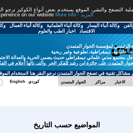
ة التصفح والنشر، الموقع يستخدم بعض أنواع الكوكيز نرجو النق
More info - المزيد
experience on our website
الفن
-
وكالة أنباء اليسار
-
وكالة أنباء العلمانية
-
وكالة أنباء العمال
-
وكا
الاقتصاد
-
اخبار الطب والعلوم
 الرئيسي لمؤسسة الحوار المتمدن
، علمانية، ديمقراطية، تطوعية وغير ربحية
ل مجتمع مدني علماني ديمقراطي حديث يضمن الحرية والعدالة الاجتم
حوار المتمدن على جائزة ابن رشد للفكر الحر والتى نالها أعلام في الفك
م مشاكل تقنية في تصفح الحوار المتمدن نرجو النقر هنا لاستخدام الموقع
كوردي
English
الاخبار
مراكز
الحوار المتمدن
المواضيع حسب التاريخ