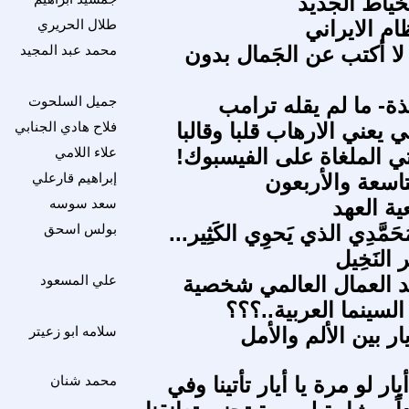
خياط الجديد
م الايراني
طلال الحريري
لا أكتب عن الجَمال بدون
محمد عبد المجيد
ة- ما لم يقله ترامب
جميل السلحوت
ي يعني الارهاب قلبا وقالبا
فلاح هادي الجنابي
 الملغاة على الفيسبوك!
علاء اللامي
لتاسعة والأربعون
إبراهيم قارعلي
ية العهد
سعد سوسه
حَمَّدِي الذي يَحوِي الكَثِير...
بولس اسحق
ير النَخِيل
د العمال العالمي شخصية
علي المسعود
لسينما العربية..؟؟؟
ار بين الألم والأمل
سلامه ابو زعيتر
ار لو مرة يا أيار تأتينا وفي
محمد شنان