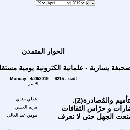
الحوار المتمدن
حيفة يسارية - علمانية الكترونية يومية مستقل
Monday - 4/29/2019 - العدد : 6215
الاسم
أميم والمُصادرة(2).
عدلي جندي
رات و حرّاس الثقافات
مريم الحسن
عت الجهل حتى لا نعرف
مومن عبد العالي