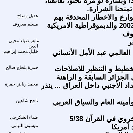
 وبشارة لو مرة تحنو، تعانقنا،
منحنا الشرارة.
ارع والاخطار المحدقة بهم
هديل وضاح
في ذكرى 2003 والديموقراطية الامريكية
مسلم معروف
وف
ر
ماهر ضياء محيي
الدين
العالمي عيد الأمل الأنساني
خليل محمد إبراهيم
خطيط و التنظير للاصلاحات
حمزة بلحاج صالح
 الجزائر السابقة و الراهنة
د الأجنبي داخل العراق ... ينذر
محمد رياض حمزة
مينه العام والسياق العربي
ناجح شاهين
وي في القرآن 5/38
ضياء الشكرجي
 أمريكا
ميسون البياتي