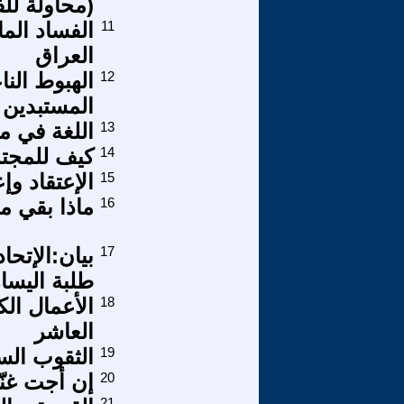
(محاولة للف
11
الفساد الما
العراق
12
الهبوط النا
المستبدين 
13
اللغة في م
14
كيف للمجتم
15
الإعتقاد وإ
16
ماذا بقي من
17
بيان:الإتح
طلبة اليسا
18
الأعمال الك
العاشر
19
الثقوب السو
20
إن أجت غنّ
21