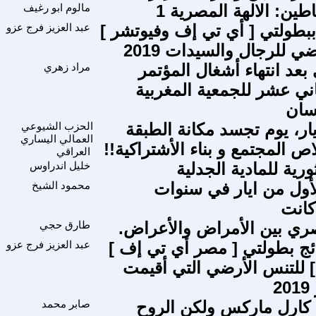
مالوم ابو رغيف
بطولتي [ أي تي إف وفيوتشر ]
عبد العزيز فرج عزو
ي للرجال والسيدات 2019
 بعد انتهاء أشغال المؤتمر
مراد زهري
اني عشر للجمعية المغربية
سان
يار، يوم تجسد مكانة الطبقة
الحزب الشيوعي
العمالي اليساري
اص المجتمع و بناء الأشتراكية!!
العراقي
رية للمادية الجدلية
خليل اندراوس
لأول من ايار في سنوات
محمود الشيخ
كانت
صري بين الأمراض والأعراض.
طارق حجي
ئج بطولتي [ مصر أي تي إف ]
عبد العزيز فرج عزو
] للتنس الأرضي التي أقيمت
2
كارل ماركس ولكن الروح
صابر محمد