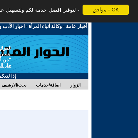
موافق - OK
لتوفير افضل خدمة لكم ولتسهيل عملي
أخبار عامة
-
وكالة أنباء المرأة
-
اخبار الأدب و
الموقع
يسارية
"من أج
حاز ال
إذا لديك
الزوار
اضافة/خدمات
بحث/الارشيف