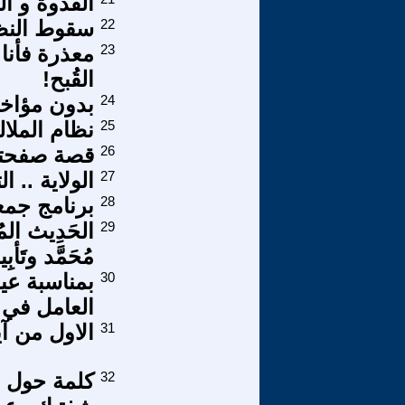
القدوة و ال
22
سقوط النظا
23
معذرة فأنا 
القُبح!
24
بدون مؤاخذ
25
نظام الملال
26
قصة صفحتي
27
الولاية .. ا
28
برنامج جمع
29
الحَدِيث المُ
مُحَمَّد وتَأبِ
30
بمناسبة عي
العامل في ا
31
الاول من آي
32
كلمة حول أي