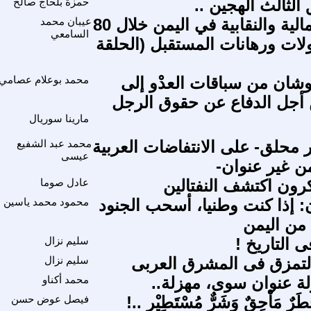
الثالث الهجين ..
حمزة بلحاج صالح
الحركة العمالية والنقابية في اليمن خلال 80
عيبان محمد
السامعي
حولات ورهانات المستقبل (الحلقة
وشان من سباقات العدْو إلى
محمد بوعلام عصامي
أجل الدفاع عن حقوق الرجل
مارينا سوريال
 محلق- على الانتفاضات العربية
محمد عبد الشفيع
عيسى
من غير عنوان-
رون اكتشف النفتالين
عادل صوما
ن: إذا كنت وطنيا، أسحب الجنود
محمود محمد ياسين
 من اليمن
 التاريخ !
سليم نزال
لتمزق فى المشرق العربى
سليم نزال
ة عنوان سوى، مهزلة..
محمد أكناو
طَرٌ مَاْحِقٌ وَشَرٌّ مُسْتَطِيْر ..!
فيصل عوض حسن