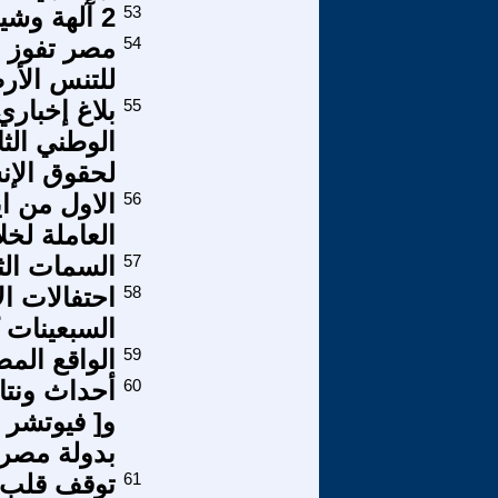
53
2 آلهة وشياطين: الالهة المصرية 1
54
مصر تفوز ب
للتنس الأرض
55
بلاغ إخباري
الوطني الث
لحقوق الإن
56
‎الاول من ا
العاملة لخل
57
السمات الثو
58
احتفالات ا
السبعينات 
59
الواقع الم
60
أحداث ونتا
و[ فيوتشر 
بدولة مصر 019
61
توقف قلب 