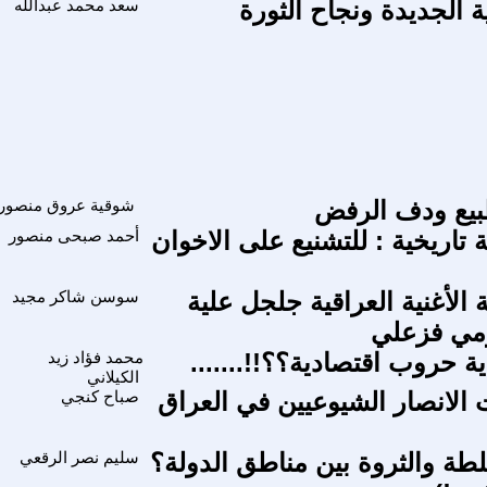
 الجديدة ونجاح الثورة
سعد محمد عبدالله
بيع ودف الرفض
شوقية عروق منصور
قة تاريخية : للتشنيع على الاخوان
أحمد صبحى منصور
الأغنية العراقية جلجل علية
سوسن شاكر مجيد
ومي فزعلي
ة حروب اقتصادية؟؟!!.......
محمد فؤاد زيد
الكيلاني
 الانصار الشيوعيين في العراق
صباح كنجي
طة والثروة بين مناطق الدولة؟
سليم نصر الرقعي