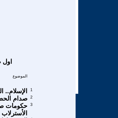
اول ص
الموضوع
1
الإسلام.. الت
2
صدام الحضا
3
حكومات صن
الأسترلاب