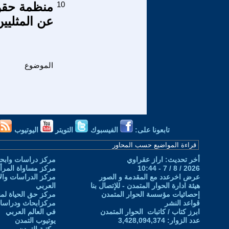
10
منظمة حقوق
عن المثليي
الموضوع
تابعونا على:
الفيسبوك
التويتر
اليوتيوب
أخر تحديث: اراز عقراوي
مركز دراسات وابحا
2026 / 8 / 7 - 10:44
مركز مساواة المرأ
عرض اخرعدد مع المقدمة و الصور
مركز الدراسات والاب
هيئة ادارة الحوار المتمدن - للإتصال بنا
العربي
إحصائيات مؤسسة الحوار المتمدن
مركز حق الحياة لمن
قواعد النشر
مركزابحاث ودراسات 
ابرز كتاب / كاتبات الحوار المتمدن
في العالم العربي
عدد الزوار: 3,428,094,374
يوتيوب التمدن