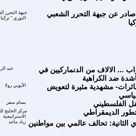
صادر عن جبهة التحرر الشعبي
جبهة التحرر ال
الثوري " تركيا
يا
واب ... الالاف من الدنماركيين في
عبد الر
شدة ضد الكراهية
ئرات- مشهدية مثيرة لتعويض
الأيوبي رولا
ياسي
ل الفلسطيني
بسام سفر
لتطور الديمقراطي
مركز الخليج ل
الاستراتيجية
ي الثانية: تحالف عالمي بين مواطنين
زياد ماجد