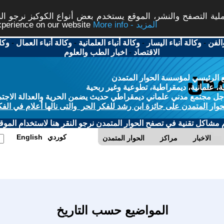
ة التصفح والنشر، الموقع يستخدم بعض أنواع الكوكيز نرجو النق
More info - المزيد
experience on our website
الفن
-
وكالة أنباء اليسار
-
وكالة أنباء العلمانية
-
وكالة أنباء العمال
-
وكا
الاقتصاد
-
اخبار الطب والعلوم
 الرئيسي لمؤسسة الحوار المتمدن
، علمانية، ديمقراطية، تطوعية وغير ربحية
ل مجتمع مدني علماني ديمقراطي حديث يضمن الحرية والعدالة الاجتم
حوار المتمدن على جائزة ابن رشد للفكر الحر والتى نالها أعلام في الفك
م مشاكل تقنية في تصفح الحوار المتمدن نرجو النقر هنا لاستخدام الموقع
كوردي
English
الاخبار
مراكز
الحوار المتمدن
المواضيع حسب التاريخ