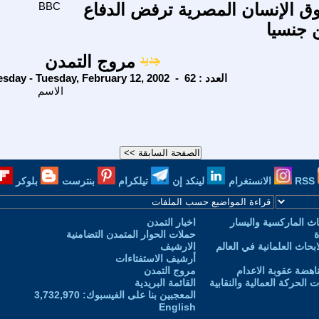
 الإنسان المصرية ترفض الدفاع
BBC
ن جنسيا
مروج التمدن
Tuesday - Tuesday, February 12, 2002 - العدد : 62
الاسم
RSS
الانستغرام
لينكد إن
تيلكرام
بنترست
بلوكر
ث الماركسية واليسار
اخبار التمدن
ة
حملات الحوار المتمدن التضامنية
حاث العلمانية في العالم
الارشيف
أرشيف الاستفتاءات
اهضة عقوبة الاعدام
مروج التمدن
الحركة العمالية والنقابية
القائمة البريدية
المعجبين بنا على الفيسبوك: 3,732,970
English