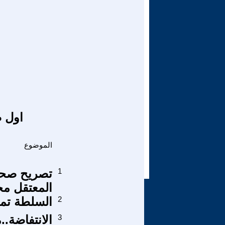
اول ص
الموضوع
1
تصريح صحفي
المعتقل م
2
السلطة تم
3
الانتفاضة..