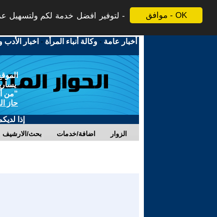
موافق - OK
لتوفير افضل خدمة لكم ولتسهيل عملي
أخبار عامة
-
وكالة أنباء المرأة
-
اخبار الأدب و
الموقع
يسارية
"من أج
حاز ال
إذا لديك
الزوار
اضافة/خدمات
بحث/الارشيف