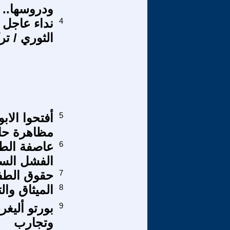
ودروسها..
4
نداء عاجل 
الثوري / ترك
5
أفتحوا الاب
مظاهرة حا
6
عاصفة الطا
الفشل الس
7
حقوق الطف
8
الميثاق وا
9
بورتو أليغر
وتجارب